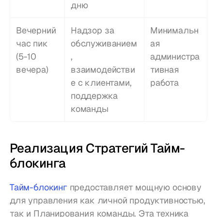
дню
Вечерний 
Надзор за 
Минимальн
час пик 
обслуживанием
ая 
(5-10 
, 
администра
вечера)
взаимодействи
тивная 
е с клиентами, 
работа
поддержка 
команды
Реализация Стратегий Тайм-
блокинга
Тайм-блокинг
 предоставляет мощную основу 
для управления как личной продуктивностью, 
так и Планирования команды. Эта техника 