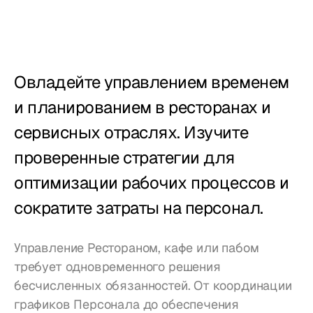
Учет рабочего 
времени
Отчёты
Овладейте управлением временем 
Мобильное 
приложение
и планированием в ресторанах и 
сервисных отраслях. Изучите 
Создан для
проверенные стратегии для 
Рестораны
оптимизации рабочих процессов и 
сократите затраты на персонал.
Пабы
Пекарни
Управление Рестораном, кафе или пабом 
требует одновременного решения 
Обслуживание
бесчисленных обязанностей. От координации 
графиков Персонала до обеспечения 
Цены