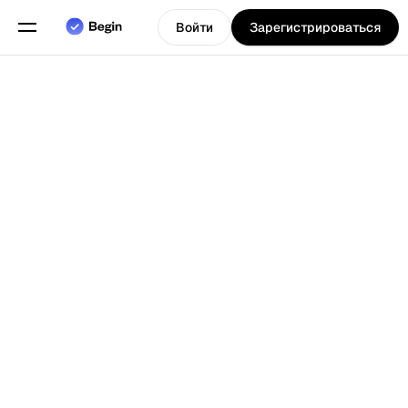
Войти
Зарегистрироваться
Программное
обеспечение
для
обслуживания
компаний,
таких как
рестораны и
Выберите язык
т.д., для
Назад к Блогу
управления их
сменами,
расписаниями
и
отслеживания
времени.
Функции
Планирование