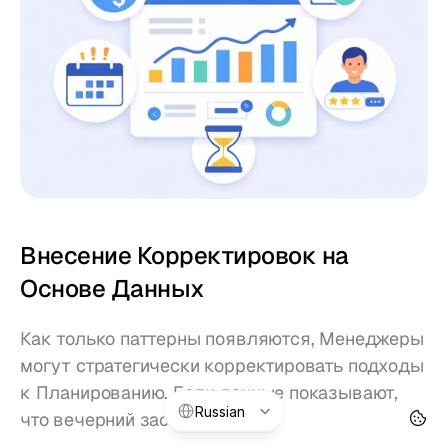
Внесение Корректировок на 
Основе Данных
Как только паттерны появляются, Менеджеры 
могут стратегически корректировать подходы 
к Планированию. Если данные показывают, 
Select Language
Russian
что вечерний зас Интернет