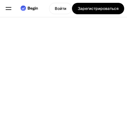
Войти
Зарегистрироваться
Программное
обеспечение
для
обслуживания
компаний,
таких как
рестораны и
Выберите язык
т.д., для
Назад к Блогу
управления их
сменами,
расписаниями
и
отслеживания
времени.
Функции
Планирование