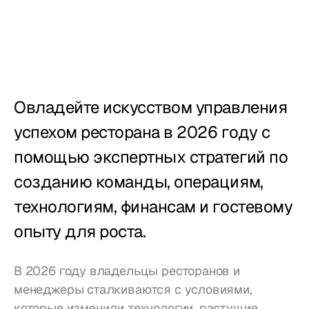
Учет рабочего 
времени
Отчёты
Мобильное 
приложение
Овладейте искусством управления 
успехом ресторана в 2026 году с 
Создан для
помощью экспертных стратегий по 
Рестораны
созданию команды, операциям, 
технологиям, финансам и гостевому 
Пабы
опыту для роста.
Пекарни
Обслуживание
В 2026 году владельцы ресторанов и 
менеджеры сталкиваются с условиями, 
Цены
которые изменили технологии, растущие 