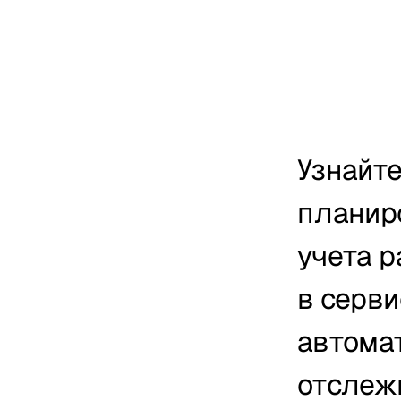
Узнайте
планиро
учета р
в серви
автомат
отслеж