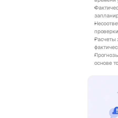
Фактичес
заплани
Несоотве
проверк
Расчеты 
фактичес
Прогнозы
основе то