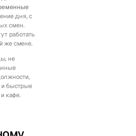
ременные 
ние дня, с 
учетом различного времени завтрака, обеда, ужина и ночных смен. 
ут работать 
й же смене.
, не 
нные 
олжности, 
и быстрые 
и кафе.
ому 