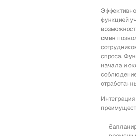
Эффективно
функцией уч
возможносте
смен
 позво
сотрудников
спроса. 
Фун
начала и ок
соблюдение
отработанны
Интеграция
преимущест
Запланир
времени 