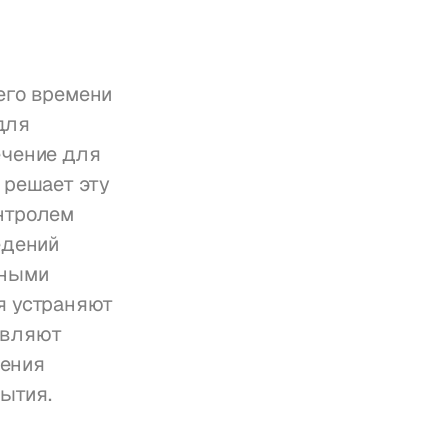
го времени 
ля 
чение для 
решает эту 
нтролем 
дений 
ными 
 устраняют 
вляют 
ения 
ытия.