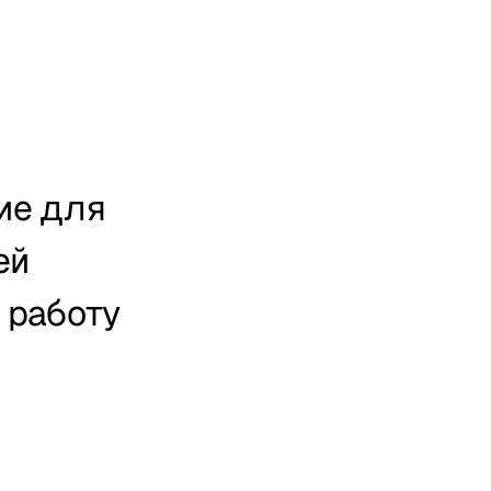
е для 
й 
работу 