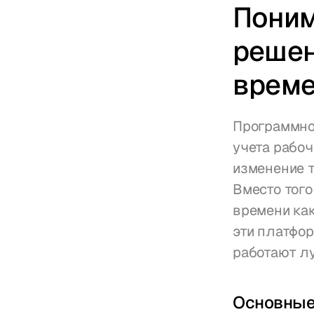
Поним
решен
време
Программное
учета рабоч
изменение 
Вместо того
времени как
эти платфор
работают л
Основные