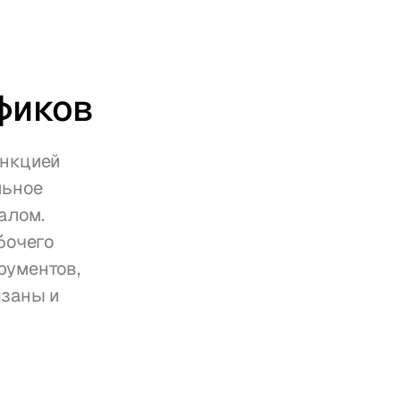
фиков
нкцией 
ьное 
лом. 
очего 
ументов, 
заны и 