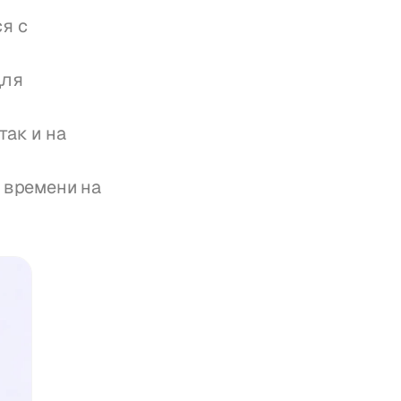
 с 
ля 
ак и на 
времени на 