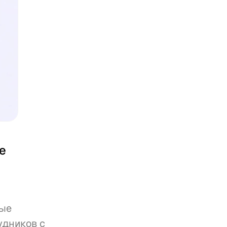
 
ые 
дников с 