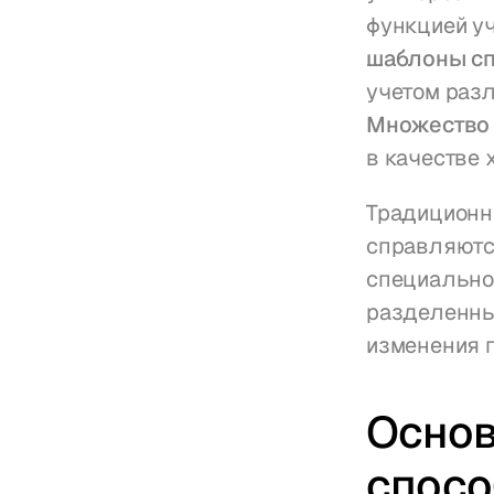
функцией уч
шаблоны с
Множество 
в качестве 
Традиционн
справляютс
специально
разделенны
изменения г
Основ
спосо