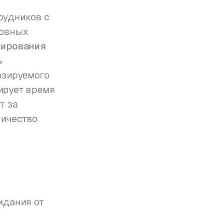
удников с 
овных 
ирования 
 
зируемого 
ирует время 
 за 
ичество 
дания от 