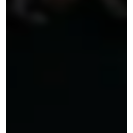
«
М
ы
и
с
п
о
л
ь
з
у
е
м
B
e
g
i
n
у
ж
е
3
г
о
д
а
,
и
е
г
о
ц
и
ф
р
о
в
о
й
п
о
д
х
о
д
к
п
л
а
н
и
р
о
в
а
н
и
ю
и
р
а
с
ч
е
т
у
з
а
р
а
б
о
т
н
о
й
п
л
а
т
ы
п
о
з
в
о
л
и
л
с
н
и
з
и
т
ь
н
а
ш
и
з
а
т
р
а
т
ы
н
а
п
е
р
с
о
н
а
л
в
с
р
е
д
н
е
м
н
а
1
0
%
,
и
з
б
а
в
и
в
н
а
с
о
т
о
г
р
о
м
н
о
г
о
о
б
ъ
е
м
а