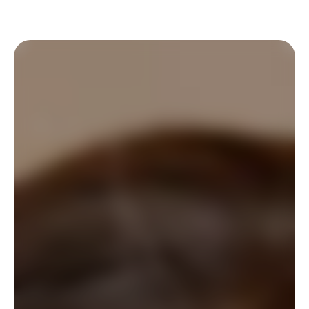
Учет рабочего 
времени
Отчёты
Мобильное 
приложение
Создан для
Рестораны
Пабы
Пекарни
Обслуживание
Цены