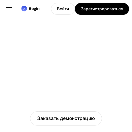
Войти
Зарегистрироваться
Программное
обеспечение
для
обслуживания
компаний,
таких как
рестораны и
Выберите язык
т.д., для
управления их
сменами,
расписаниями
и
отслеживания
времени.
4.8
Функции
Нам доверяют клиенты
Заказать демонстрацию
Планирование