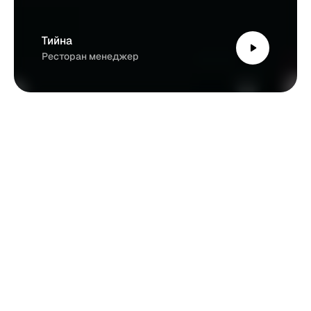
р
у
ч
н
о
й
р
а
б
о
т
ы
»
.
Тийна
Ресторан менеджер
Простой
учет
рабочего
времени