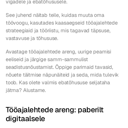
vigadele ja ebatõhususele.
See juhend näitab teile, kuidas muuta oma 
töövoogu, kasutades kaasaegseid tööajalehtede 
strateegiaid ja tööriistu, mis tagavad täpsuse, 
vastavuse ja tõhususe.
Avastage tööajalehtede areng, uurige peamisi 
eeliseid ja järgige samm-sammulist 
seadistusnõustamist. Õppige parimaid tavasid, 
nõuete täitmise näpunäiteid ja seda, mida tulevik 
toob. Kas olete valmis ebatõhususe seljataha 
jätma? Alustame.
Tööajalehtede areng: paberilt 
digitaalsele