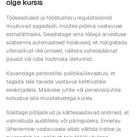
olge kursis
Tööseadused ja tööstusharu regulatsioonid 
muutuvad sagedasti, muutes pideva vastavuse 
esmatähtsaks. Seadistage oma tööaja arvestuse 
süsteemis automaatsed hoiatused, et märgistada 
võimalikud rikkumised, näiteks vahelejäänud 
pausid või luba tootmata ületunnid.
Kavandage perioodilisi poliitikaülevaatusi, et 
tagada teie tavade vastavus kehtivatele 
eeskirjadele. Määrake juhile või personalijuhile 
kohustus olla muudatustega kursis.
Säilitage põhjalikud ja kättesaadavad andmed, et 
valmistuda audititeks või päringuteks. Ennetav 
lähenemine vastavusele aitab vältida trahve ja 