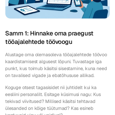
Samm 1: Hinnake oma praegust 
tööajalehtede töövoogu
Alustage oma olemasoleva tööajalehtede töövoo 
kaardistamisest algusest lõpuni. Tuvastage iga 
punkt, kus toimub käsitsi sisestamine, kuna need 
on tavalised vigade ja ebatõhususe allikad.
Koguge otsest tagasisidet nii juhtidelt kui ka 
eesliini personalilt. Esitage küsimusi nagu: Kus 
tekivad viivitused? Millised käsitsi tehtavad 
ülesanded on kõige tüütumad? Kas esineb 