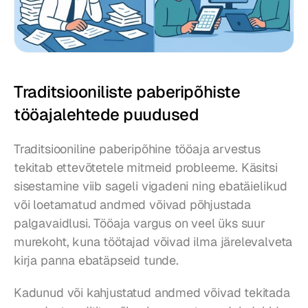
Traditsiooniliste paberipõhiste 
tööajalehtede puudused
Traditsiooniline paberipõhine tööaja arvestus 
tekitab ettevõtetele mitmeid probleeme. Käsitsi 
sisestamine viib sageli vigadeni ning ebatäielikud 
või loetamatud andmed võivad põhjustada 
palgavaidlusi. Tööaja vargus on veel üks suur 
murekoht, kuna töötajad võivad ilma järelevalveta 
kirja panna ebatäpseid tunde.
Kadunud või kahjustatud andmed võivad tekitada 