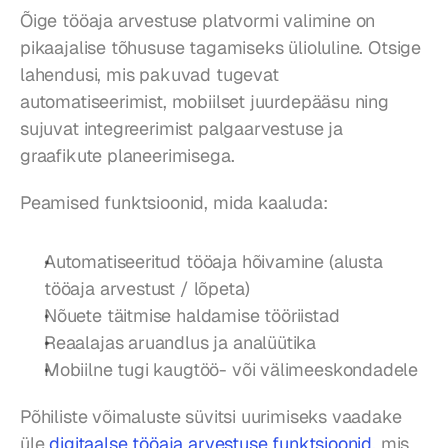
Õige tööaja arvestuse platvormi valimine on 
pikaajalise tõhususe tagamiseks ülioluline. Otsige 
lahendusi, mis pakuvad tugevat 
automatiseerimist, mobiilset juurdepääsu ning 
sujuvat integreerimist palgaarvestuse ja 
graafikute planeerimisega.
Peamised funktsioonid, mida kaaluda:
Automatiseeritud tööaja hõivamine (alusta 
tööaja arvestust / lõpeta)
Nõuete täitmise haldamise tööriistad
Reaalajas aruandlus ja analüütika
Mobiilne tugi kaugtöö- või välimeeskondadele
Põhiliste võimaluste süvitsi uurimiseks vaadake 
üle 
digitaalse tööaja arvestuse funktsioonid
, mis 