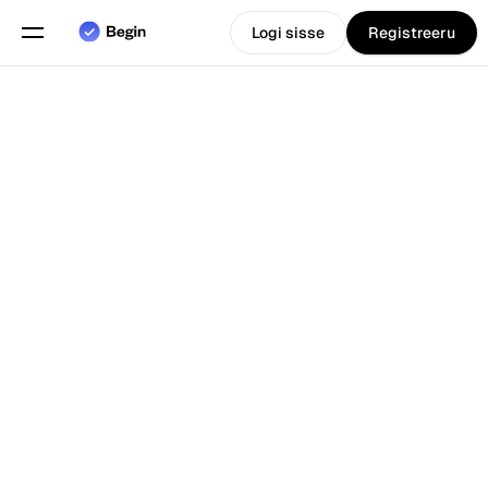
Logi sisse
Registreeru
Eesti
Vali keel
keel
Funktsioonid
Tagasi Blogi juurde
Graafikute planeerimine
Tööaja arvestus
Aruanded
Mobiilirakendus
Loodud