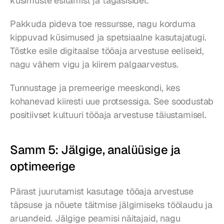
küsimuste esitamist ja tagasisidet.
Pakkuda pideva toe ressursse, nagu korduma 
kippuvad küsimused ja spetsiaalne kasutajatugi. 
Tõstke esile digitaalse tööaja arvestuse eeliseid, 
nagu vähem vigu ja kiirem palgaarvestus.
Tunnustage ja premeerige meeskondi, kes 
kohanevad kiiresti uue protsessiga. See soodustab 
positiivset kultuuri tööaja arvestuse täiustamisel.
Samm 5: Jälgige, analüüsige ja 
optimeerige
Pärast juurutamist kasutage tööaja arvestuse 
täpsuse ja nõuete täitmise jälgimiseks töölaudu ja 
aruandeid. Jälgige peamisi näitajaid, nagu 