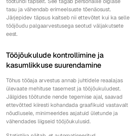
töötundi täpselt. See tagab personalile õiglase 
tasu ja vähendab erimeelsuste tõenäosust. 
Järjepidev täpsus kaitseb nii ettevõtet kui ka selle 
tööjõudu palgaarvestusega seotud väljakutsete 
eest.
Tööjõukulude kontrollimine ja 
kasumlikkuse suurendamine
Tõhus tööaja arvestus annab juhtidele reaalajas 
ülevaate mehituse tasemest ja tööjõukuludest. 
Jälgides töötunde nende tegemise ajal, saavad 
ettevõtted kiiresti kohandada graafikuid vastavalt 
nõudlusele, minimeerides asjatuid ületunde ja 
vähendades liigseid tööjõukulusid.
Statistika näitab, et automatiseeritud 