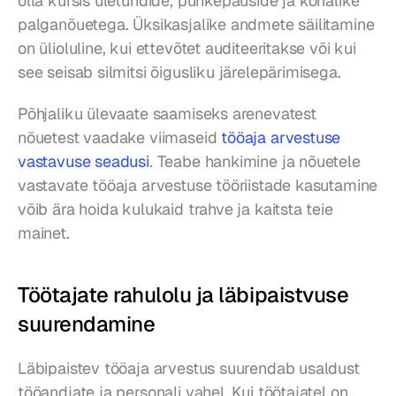
olla kursis ületundide, puhkepauside ja kohalike 
palganõuetega. Üksikasjalike andmete säilitamine 
on ülioluline, kui ettevõtet auditeeritakse või kui 
see seisab silmitsi õigusliku järelepärimisega.
Põhjaliku ülevaate saamiseks arenevatest 
nõuetest vaadake viimaseid 
tööaja arvestuse 
vastavuse seadusi
. Teabe hankimine ja nõuetele 
vastavate tööaja arvestuse tööriistade kasutamine 
võib ära hoida kulukaid trahve ja kaitsta teie 
mainet.
Töötajate rahulolu ja läbipaistvuse 
suurendamine
Läbipaistev tööaja arvestus suurendab usaldust 
tööandjate ja personali vahel. Kui töötajatel on 