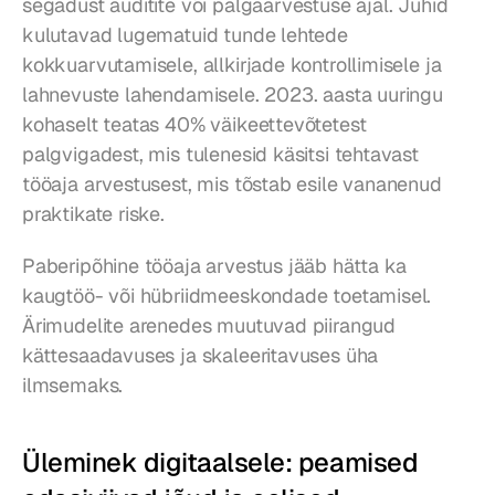
segadust auditite või palgaarvestuse ajal. Juhid 
kulutavad lugematuid tunde lehtede 
kokkuarvutamisele, allkirjade kontrollimisele ja 
lahnevuste lahendamisele. 2023. aasta uuringu 
kohaselt teatas 40% väikeettevõtetest 
palgvigadest, mis tulenesid käsitsi tehtavast 
tööaja arvestusest, mis tõstab esile vananenud 
praktikate riske.
Paberipõhine tööaja arvestus jääb hätta ka 
kaugtöö- või hübriidmeeskondade toetamisel. 
Ärimudelite arenedes muutuvad piirangud 
kättesaadavuses ja skaleeritavuses üha 
ilmsemaks.
Üleminek digitaalsele: peamised 