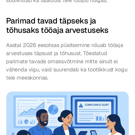
suurendab ka usaldust teie tööjõu hulgas.
Parimad tavad täpseks ja 
tõhusaks tööaja arvestuseks
Aastal 2026 eesotsas püsitsemine nõuab tööaja 
arvestuses täpsust ja tõhusust. Tõestatud 
parimate tavade omaksvõtmine mitte ainult ei 
vähenda vigu, vaid suurendab ka tootlikkust kogu 
teie meeskonnas.