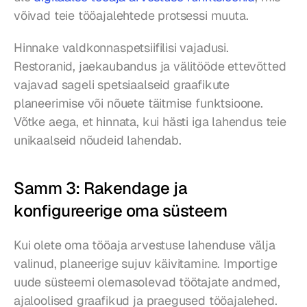
võivad teie tööajalehtede protsessi muuta.
Hinnake valdkonnaspetsiifilisi vajadusi. 
Restoranid, jaekaubandus ja välitööde ettevõtted 
vajavad sageli spetsiaalseid graafikute 
planeerimise või nõuete täitmise funktsioone. 
Võtke aega, et hinnata, kui hästi iga lahendus teie 
unikaalseid nõudeid lahendab.
Samm 3: Rakendage ja 
konfigureerige oma süsteem
Kui olete oma tööaja arvestuse lahenduse välja 
valinud, planeerige sujuv käivitamine. Importige 
uude süsteemi olemasolevad töötajate andmed, 
ajaloolised graafikud ja praegused tööajalehed.