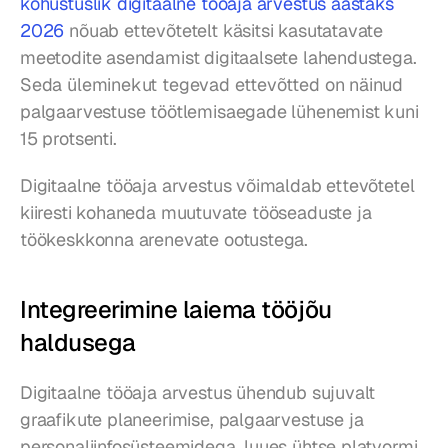
kohustuslik digitaalne tööaja arvestus aastaks 
2026
 nõuab ettevõtetelt käsitsi kasutatavate 
meetodite asendamist digitaalsete lahendustega. 
Seda üleminekut tegevad ettevõtted on näinud 
palgaarvestuse töötlemisaegade lühenemist kuni 
15 protsenti.
Digitaalne tööaja arvestus võimaldab ettevõtetel 
kiiresti kohaneda muutuvate tööseaduste ja 
töökeskkonna arenevate ootustega.
Integreerimine laiema tööjõu 
haldusega
Digitaalne tööaja arvestus ühendub sujuvalt 
graafikute planeerimise, palgaarvestuse ja 
personaliinfosüsteemidega, luues ühtse platvormi 