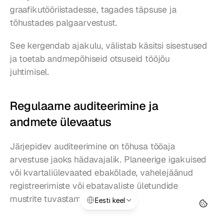
graafikutööriistadesse, tagades täpsuse ja 
tõhustades palgaarvestust.
See kergendab ajakulu, välistab käsitsi sisestused 
ja toetab andmepõhiseid otsuseid tööjõu 
juhtimisel.
Regulaarne auditeerimine ja 
andmete ülevaatus
Järjepidev auditeerimine on tõhusa tööaja 
arvestuse jaoks hädavajalik. Planeerige igakuised 
või kvartaliülevaated ebakõlade, vahelejäänud 
registreerimiste või ebatavaliste ületundide 
Select Language
mustrite tuvastamiseks.
Eesti keel