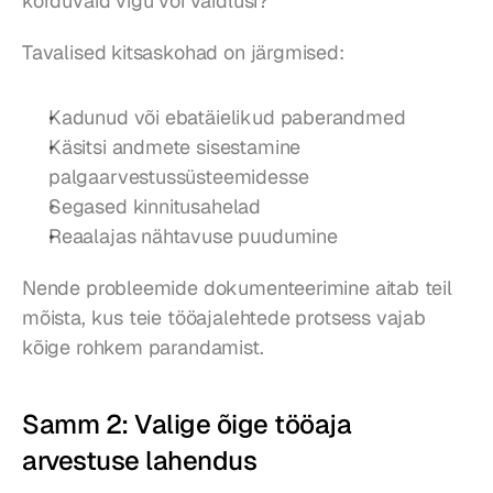
korduvaid vigu või vaidlusi?
Tavalised kitsaskohad on järgmised:
Kadunud või ebatäielikud paberandmed
Käsitsi andmete sisestamine 
palgaarvestussüsteemidesse
Segased kinnitusahelad
Reaalajas nähtavuse puudumine
Nende probleemide dokumenteerimine aitab teil 
mõista, kus teie tööajalehtede protsess vajab 
kõige rohkem parandamist.
Samm 2: Valige õige tööaja 
arvestuse lahendus