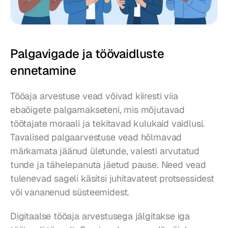
Palgavigade ja töövaidluste 
ennetamine
Tööaja arvestuse vead võivad kiiresti viia 
ebaõigete palgamakseteni, mis mõjutavad 
töötajate moraali ja tekitavad kulukaid vaidlusi. 
Tavalised palgaarvestuse vead hõlmavad 
märkamata jäänud ületunde, valesti arvutatud 
tunde ja tähelepanuta jäetud pause. Need vead 
tulenevad sageli käsitsi juhitavatest protsessidest 
või vananenud süsteemidest.
Digitaalse tööaja arvestusega jälgitakse iga 