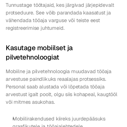
Tunnustage töötajaid, kes järgivad järjepidevalt 
protseduure. See võib parandada kaasatust ja 
vähendada tööaja varguse või teiste eest 
registreerimise juhtumeid.
Kasutage mobiilset ja 
pilvetehnoloogiat
Mobiilne ja pilvetehnoloogia muudavad tööaja 
arvestuse paindlikuks reaalajas protsessiks. 
Personal saab alustada või lõpetada tööaja 
arvestust igalt poolt, olgu siis kohapeal, kaugtööl 
või mitmes asukohas.
Mobiilirakendused kiireks juurdepääsuks 
graafikutele ja tööajalehtedele