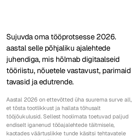
Restoranid
Kõrtsid
Sujuvda oma tööprotsesse 2026. 
Pagariärid
aastal selle põhjaliku ajalehtede 
Toitlustus
juhendiga, mis hõlmab digitaalseid 
Hinnad
tööriistu, nõuetele vastavust, parimaid 
tavasid ja edutrende.
Aastal 2026 on ettevõtted üha suurema surve all, 
et tõsta tootlikkust ja hallata tõhusalt 
tööjõukulusid. Sellest hoolimata toetuvad paljud 
endiselt iganenud tööajalehtede täitmisele, 
kaotades väärtuslikke tunde käsitsi tehtavatele 