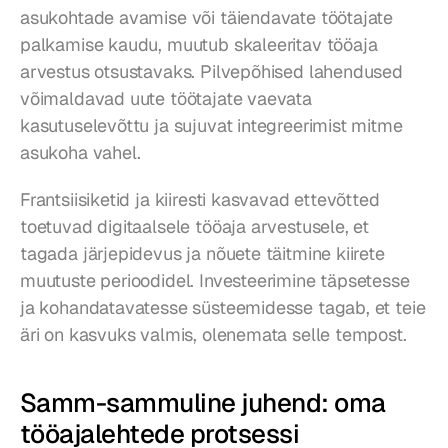
asukohtade avamise või täiendavate töötajate 
palkamise kaudu, muutub skaleeritav tööaja 
arvestus otsustavaks. Pilvepõhised lahendused 
võimaldavad uute töötajate vaevata 
kasutuselevõttu ja sujuvat integreerimist mitme 
asukoha vahel.
Frantsiisiketid ja kiiresti kasvavad ettevõtted 
toetuvad digitaalsele tööaja arvestusele, et 
tagada järjepidevus ja nõuete täitmine kiirete 
muutuste perioodidel. Investeerimine täpsetesse 
ja kohandatavatesse süsteemidesse tagab, et teie 
äri on kasvuks valmis, olenemata selle tempost.
Samm-sammuline juhend: oma 
tööajalehtede protsessi 