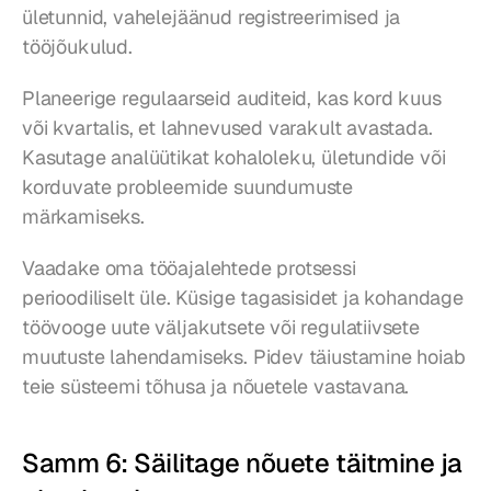
ületunnid, vahelejäänud registreerimised ja 
tööjõukulud.
Planeerige regulaarseid auditeid, kas kord kuus 
või kvartalis, et lahnevused varakult avastada. 
Kasutage analüütikat kohaloleku, ületundide või 
korduvate probleemide suundumuste 
märkamiseks.
Vaadake oma tööajalehtede protsessi 
perioodiliselt üle. Küsige tagasisidet ja kohandage 
töövooge uute väljakutsete või regulatiivsete 
muutuste lahendamiseks. Pidev täiustamine hoiab 
teie süsteemi tõhusa ja nõuetele vastavana.
Samm 6: Säilitage nõuete täitmine ja 