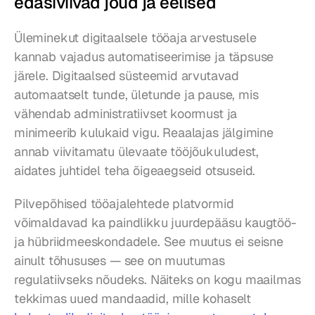
edasiviivad jõud ja eelised
Üleminekut digitaalsele tööaja arvestusele 
kannab vajadus automatiseerimise ja täpsuse 
järele. Digitaalsed süsteemid arvutavad 
automaatselt tunde, ületunde ja pause, mis 
vähendab administratiivset koormust ja 
minimeerib kulukaid vigu. Reaalajas jälgimine 
annab viivitamatu ülevaate tööjõukuludest, 
aidates juhtidel teha õigeaegseid otsuseid.
Pilvepõhised tööajalehtede platvormid 
võimaldavad ka paindlikku juurdepääsu kaugtöö- 
ja hübriidmeeskondadele. See muutus ei seisne 
ainult tõhususes — see on muutumas 
regulatiivseks nõudeks. Näiteks on kogu maailmas 
tekkimas uued mandaadid, mille kohaselt 