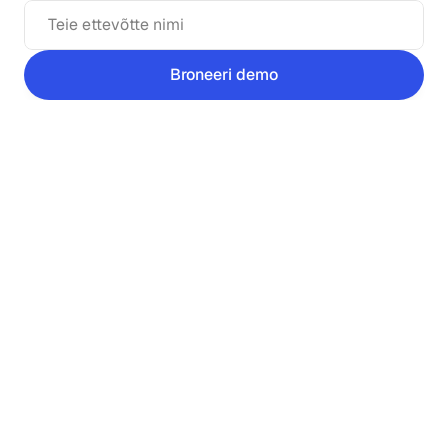
Broneeri demo
Loodud
kogu
personaliosakonna
jaoks