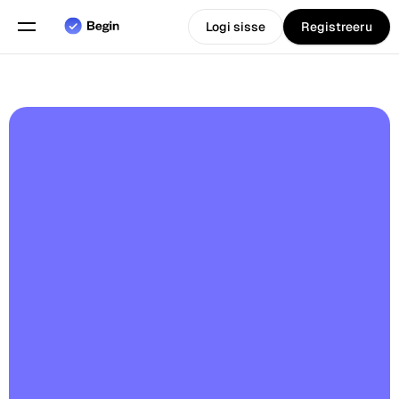
Logi sisse
Registreeru
Eesti
Vali keel
keel
Funktsioonid
Graafikute planeerimine
Tööaja arvestus
5.0
Aruanded
Mobiilirakendus
Loodud