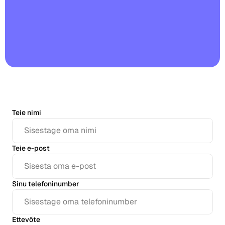
Restoranid
Kõrtsid
Pagariärid
Toitlustus
Hinnad
Teie nimi
Teie e-post
Sinu telefoninumber
Ettevõte