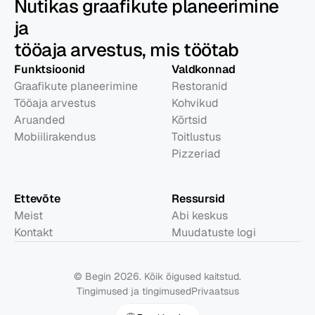
Nutikas graafikute planeerimine
ja
tööaja arvestus, mis töötab
Funktsioonid
Valdkonnad
Graafikute planeerimine
Restoranid
Tööaja arvestus
Kohvikud
Aruanded
Kõrtsid
Mobiilirakendus
Toitlustus
Pizzeriad
Ettevõte
Ressursid
Meist
Abi keskus
Kontakt
Muudatuste logi
© Begin 2026. Kõik õigused kaitstud.
Tingimused ja tingimused
Privaatsus
Select Language