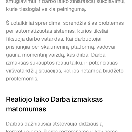
smūgiavimui ir darbo laiko žiniaraščių sukčiavimui, 
kurie tiesiogiai veikia pelningumą.
Šiuolaikiniai sprendimai sprendžia šias problemas 
per automatizuotas sistemas, kurios tiksliai 
fiksuoja darbo valandas. Kai darbuotojai 
prisijungia per skaitmeninę platformą, vadovai 
gauna momentinį vaizdą, kas dirba, Darba 
izmaksas sukauptos realiu laiku, ir potencialias 
viršvalandžių situacijas, kol jos netampa biudžeto 
problemomis.
Realiojo laiko Darba izmaksas 
matomumas
Darbas dažniausiai atstovauja didžiausią 
kontroliuojamą išlaidą restoranams ir kavinėms, 