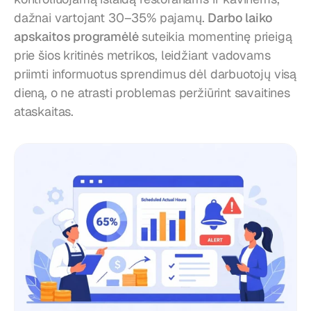
dažnai vartojant 30–35% pajamų. 
Darbo laiko 
apskaitos programėlė
 suteikia momentinę prieigą 
prie šios kritinės metrikos, leidžiant vadovams 
priimti informuotus sprendimus dėl darbuotojų visą 
dieną, o ne atrasti problemas peržiūrint savaitines 
ataskaitas.