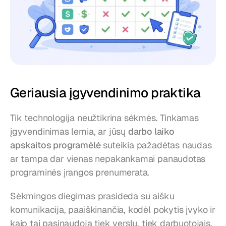
Geriausia įgyvendinimo praktika
Tik technologija neužtikrina sėkmės. Tinkamas 
įgyvendinimas lemia, ar jūsų 
darbo laiko 
apskaitos programėlė
 suteikia pažadėtas naudas 
ar tampa dar vienas nepakankamai panaudotas 
programinės įrangos prenumerata.
Sėkmingos diegimas prasideda su aišku 
komunikacija, paaiškinančia, kodėl pokytis įvyko ir 
kaip tai pasinaudoja tiek verslu, tiek darbuotojais. 