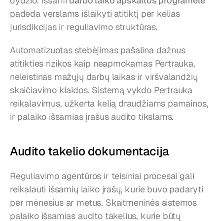
dydžio. Išsami 
darbo laiko apskaitos programėlė
padeda verslams išlaikyti atitiktį per kelias 
jurisdikcijas ir reguliavimo struktūras.
Automatizuotas stebėjimas pašalina dažnus 
atitikties rizikos kaip neapmokamas Pertrauka, 
neleistinas mažųjų darbų laikas ir viršvalandžių 
skaičiavimo klaidos. Sistemą vykdo Pertrauka 
reikalavimus, užkerta kelią draudžiams pamainos, 
ir palaiko išsamias įrašus audito tikslams.
Audito takelio dokumentacija
Reguliavimo agentūros ir teisiniai procesai gali 
reikalauti išsamių laiko įrašų, kurie buvo padaryti 
per mėnesius ar metus. Skaitmeninės sistemos 
palaiko išsamias audito takelius, kurie būtų 