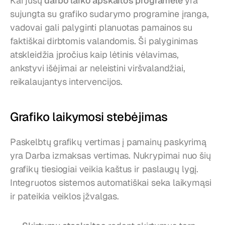
Kai jūsų 
darbo laiko apskaitos programėlė
 yra 
sujungta su grafiko sudarymo programine įranga, 
vadovai gali palyginti planuotas pamainos su 
faktiškai dirbtomis valandomis. Ši palyginimas 
atskleidžia įpročius kaip lėtinis vėlavimas, 
ankstyvi išėjimai ar neleistini viršvalandžiai, 
reikalaujantys intervencijos.
Grafiko laikymosi stebėjimas
Paskelbtų grafikų vertimas į pamainų paskyrimą 
yra Darba izmaksas vertimas. Nukrypimai nuo šių 
grafikų tiesiogiai veikia kaštus ir paslaugų lygį. 
Integruotos sistemos automatiškai seka laikymąsi 
ir pateikia veiklos įžvalgas.