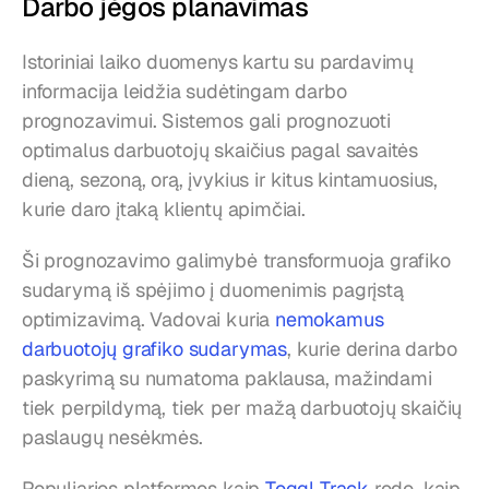
Darbo jėgos planavimas
Istoriniai laiko duomenys kartu su pardavimų 
informacija leidžia sudėtingam darbo 
prognozavimui. Sistemos gali prognozuoti 
optimalus darbuotojų skaičius pagal savaitės 
dieną, sezoną, orą, įvykius ir kitus kintamuosius, 
kurie daro įtaką klientų apimčiai.
Ši prognozavimo galimybė transformuoja grafiko 
sudarymą iš spėjimo į duomenimis pagrįstą 
optimizavimą. Vadovai kuria 
nemokamus 
darbuotojų grafiko sudarymas
, kurie derina darbo 
paskyrimą su numatoma paklausa, mažindami 
tiek perpildymą, tiek per mažą darbuotojų skaičių 
paslaugų nesėkmės.
Populiarios platformos kaip 
Toggl Track
 rodo, kaip 