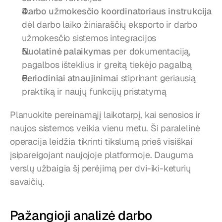
Darbo užmokesčio koordinatoriaus instrukcija
dėl darbo laiko žiniaraščių eksporto ir darbo 
užmokesčio sistemos integracijos
Nuolatinė palaikymas
 per dokumentaciją, 
pagalbos išteklius ir greitą tiekėjo pagalbą
Periodiniai atnaujinimai
 stiprinant geriausią 
praktiką ir naujų funkcijų pristatymą
Planuokite pereinamąjį laikotarpį, kai senosios ir 
naujos sistemos veikia vienu metu. Ši paralelinė 
operacija leidžia tikrinti tikslumą prieš visiškai 
įsipareigojant naujojoje platformoje. Dauguma 
verslų užbaigia šį perėjimą per dvi-iki-keturių 
savaičių.
Pažangioji analizė darbo 