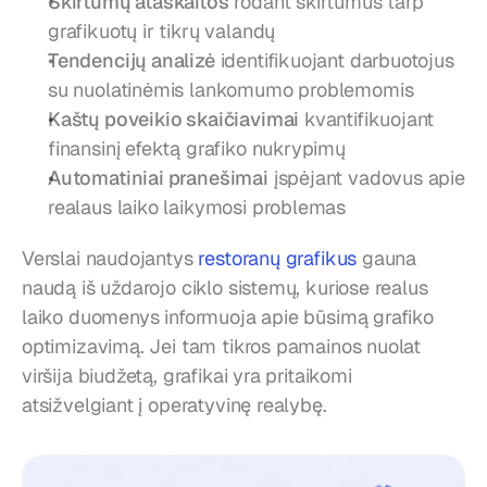
Skirtumų ataskaitos
 rodant skirtumus tarp 
grafikuotų ir tikrų valandų
Tendencijų analizė
 identifikuojant darbuotojus 
su nuolatinėmis lankomumo problemomis
Kaštų poveikio skaičiavimai
 kvantifikuojant 
finansinį efektą grafiko nukrypimų
Automatiniai pranešimai
 įspėjant vadovus apie 
realaus laiko laikymosi problemas
Verslai naudojantys 
restoranų grafikus
 gauna 
naudą iš uždarojo ciklo sistemų, kuriose realus 
laiko duomenys informuoja apie būsimą grafiko 
optimizavimą. Jei tam tikros pamainos nuolat 
viršija biudžetą, grafikai yra pritaikomi 
atsižvelgiant į operatyvinę realybę.