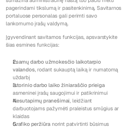
sumažina administracinę naštą tuo pačiu metu 
pagerindami tikslumą ir pasitenkinimą. Savitarnos 
portaluose personalas gali perimti savo 
lankomumo įrašų valdymą.
Įgyvendinant savitarnos funkcijas, apsvarstykite 
šias esmines funkcijas:
Esamų darbo užmokesčio laikotarpio 
valandos
, rodant sukauptą laiką ir numatomą 
uždarbį
Istorinio darbo laiko žiniaraščio prieiga
asmeninei įrašų saugojimui ir patikrinimui
Nesutapimų pranešimai
, leidžiant 
darbuotojams pažymėti praleistus smūgius ar 
klaidas
Grafiko peržiūra
 norint patvirtinti būsimus 