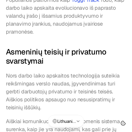
darbo laiko apskaita evoliucionavo iš paprasto 
valandų įrašo į išsamius produktyvumo ir 
planavimo įrankius, naudojamus įvairiose 
pramonėse.
Asmeninių teisių ir privatumo 
svarstymai
Nors darbo laiko apskaitos technologija suteikia 
reikšmingas verslo naudas, įgyvendinimas turi 
gerbti darbuotojų privatumo ir teisinės teisės. 
Aiškios politikos apsaugo nuo nesusipratimų ir 
teisinių iššūkių.
Select Language
Aiškiai komunikuokite, kokius duomenis sistema 
Lithuanian
surenka, kaip jie yra naudojami, kas gali prie jų 