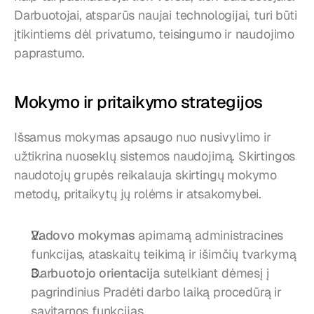
Darbuotojai, atsparūs naujai technologijai, turi būti 
įtikintiems dėl privatumo, teisingumo ir naudojimo 
paprastumo.
Mokymo ir pritaikymo strategijos
Išsamus mokymas apsaugo nuo nusivylimo ir 
užtikrina nuoseklų sistemos naudojimą. Skirtingos 
naudotojų grupės reikalauja skirtingų mokymo 
metodų, pritaikytų jų rolėms ir atsakomybei.
Vadovo mokymas
 apimamą administracines 
funkcijas, ataskaitų teikimą ir išimčių tvarkymą
Darbuotojo orientacija
 sutelkiant dėmesį į 
pagrindinius Pradėti darbo laiką procedūrą ir 
savitarnos funkcijas