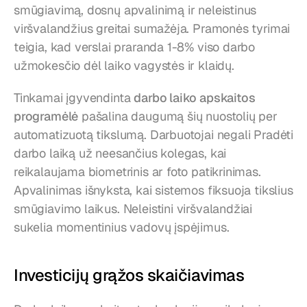
smūgiavimą, dosnų apvalinimą ir neleistinus 
viršvalandžius greitai sumažėja. Pramonės tyrimai 
teigia, kad verslai praranda 1-8% viso darbo 
užmokesčio dėl laiko vagystės ir klaidų.
Tinkamai įgyvendinta 
darbo laiko apskaitos 
programėlė
 pašalina daugumą šių nuostolių per 
automatizuotą tikslumą. Darbuotojai negali Pradėti 
darbo laiką už neesančius kolegas, kai 
reikalaujama biometrinis ar foto patikrinimas. 
Apvalinimas išnyksta, kai sistemos fiksuoja tikslius 
smūgiavimo laikus. Neleistini viršvalandžiai 
sukelia momentinius vadovų įspėjimus.
Investicijų grąžos skaičiavimas