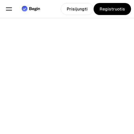
Prisijungti
Registruotis
Pasirinkite kalbą
Anglų
Funkcijos
Atgal į Tinklarastis
Grafiko sudarymas
Darbo laiko apskaita
Ataskaitos
Mobilioji programa
Sukurta