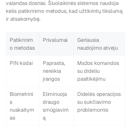
valandas dosniai. Šiuolaikinės sistemos naudoja 
kelis patikrinimo metodus, kad užtikrintų tikslumą 
ir atsakomybę.
Patikrinim
Privalumai
Geriausia 
o metodas
naudojimo atveju
PIN kodai
Paprasta, 
Mažos komandos 
nereikia 
su dideliu 
įrangos
pasitikėjimu
Biometrini
Eliminuoja 
Didelės operacijos 
s 
draugo 
su sukčiavimo 
nuskaitym
smūgiavim
problemomis
as
ą