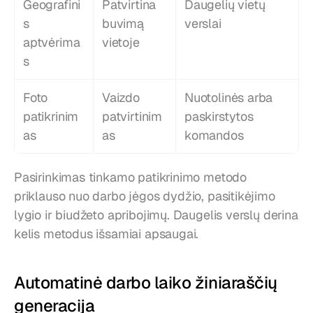
Geografini
Patvirtina 
Daugelių vietų 
s 
buvimą 
verslai
aptvėrima
vietoje
s
Foto 
Vaizdo 
Nuotolinės arba 
patikrinim
patvirtinim
paskirstytos 
as
as
komandos
Pasirinkimas tinkamo patikrinimo metodo 
priklauso nuo darbo jėgos dydžio, pasitikėjimo 
lygio ir biudžeto apribojimų. Daugelis verslų derina 
kelis metodus išsamiai apsaugai.
Automatinė darbo laiko žiniaraščių 
generacija