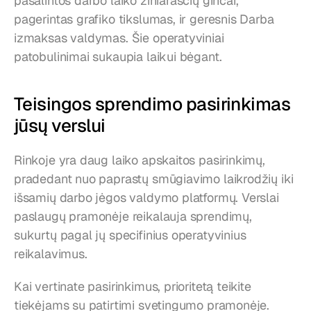
pašalintos darbo laiko žiniaraščių ginčai, 
pagerintas grafiko tikslumas, ir geresnis Darba 
izmaksas valdymas. Šie operatyviniai 
patobulinimai sukaupia laikui bėgant.
Teisingos sprendimo pasirinkimas 
jūsų verslui
Rinkoje yra daug laiko apskaitos pasirinkimų, 
pradedant nuo paprastų smūgiavimo laikrodžių iki 
išsamių darbo jėgos valdymo platformų. Verslai 
paslaugų pramonėje reikalauja sprendimų, 
sukurtų pagal jų specifinius operatyvinius 
reikalavimus.
Kai vertinate pasirinkimus, prioritetą teikite 
tiekėjams su patirtimi svetingumo pramonėje. 