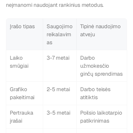
neįmanomi naudojant rankinius metodus.
Įrašo tipas
Saugojimo 
Tipinė naudojimo 
reikalavim
atveju
as
Laiko 
3-7 metai
Darbo 
smūgiai
užmokesčio 
ginčų sprendimas
Grafiko 
2-5 metai
Darbo teisės 
pakeitimai
atitiktis
Pertrauka 
3-5 metai
Poilsio laikotarpio 
įrašai
patikrinimas