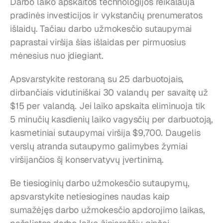
Darbo laiko apskaitos technologijos reikalauja 
pradinės investicijos ir vykstančių prenumeratos 
išlaidų. Tačiau darbo užmokesčio sutaupymai 
paprastai viršija šias išlaidas per pirmuosius 
mėnesius nuo įdiegiant.
Apsvarstykite restoraną su 25 darbuotojais, 
dirbančiais vidutiniškai 30 valandų per savaitę už 
$15 per valandą. Jei laiko apskaita eliminuoja tik 
5 minučių kasdienių laiko vagysčių per darbuotoją, 
kasmetiniai sutaupymai viršija $9,700. Daugelis 
verslų atranda sutaupymo galimybes žymiai 
viršijančios šį konservatyvų įvertinimą.
Be tiesioginių darbo užmokesčio sutaupymų, 
apsvarstykite netiesiogines naudas kaip 
sumažėjęs darbo užmokesčio apdorojimo laikas, 