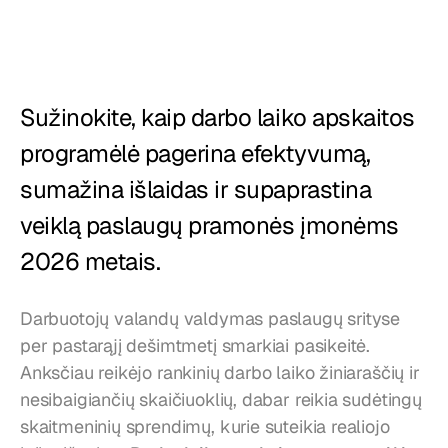
Restoranai
Užkandinės
Kepyklos
Sužinokite, kaip darbo laiko apskaitos 
Maisto tiekimas
programėlė pagerina efektyvumą, 
sumažina išlaidas ir supaprastina 
Kainos
veiklą paslaugų pramonės įmonėms 
2026 metais.
Darbuotojų valandų valdymas paslaugų srityse 
per pastarąjį dešimtmetį smarkiai pasikeitė. 
Anksčiau reikėjo rankinių darbo laiko žiniaraščių ir 
nesibaigiančių skaičiuoklių, dabar reikia sudėtingų 
skaitmeninių sprendimų, kurie suteikia realiojo 