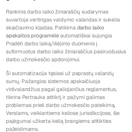
Rankinis darbo laiko žiniaraščių sudarymas 
suvartoja vertingas valdymo valandas ir sukelia 
skaičiavimo klaidas. Patikima 
darbo laiko 
apskaitos programėlė
 automatiškai sujungia 
Pradėti darbo laiką/išėjimo duomenis į 
suformuotus darbo laiko žiniaraščius pasiruošusius 
darbo užmokesčio apdorojimui.
Ši automatizacija tęsiasi už paprastų valandų 
sumų. Pažangios sistemos apskaičiuoja 
viršvalandžius pagal galiojančius reglamentus, 
tikrina Pertrauka atitiktį ir pažymi galimas 
problemas prieš darbo užmokesčio pateikimą. 
Verslams, veikiantiems keliose jurisdikcijose, šie 
pajėgumai užkerta kelią brangiems atitikties 
pažeidimams.