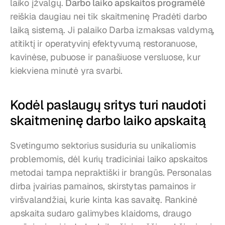
laiko įžvalgų. 
Darbo laiko apskaitos programėlė
reiškia daugiau nei tik skaitmeninę Pradėti darbo 
laiką sistemą. Ji palaiko Darba izmaksas valdymą, 
atitiktį ir operatyvinį efektyvumą restoranuose, 
kavinėse, pubuose ir panašiuose versluose, kur 
kiekviena minutė yra svarbi.
Kodėl paslaugų sritys turi naudoti 
skaitmeninę darbo laiko apskaitą
Svetingumo sektorius susiduria su unikaliomis 
problemomis, dėl kurių tradiciniai laiko apskaitos 
metodai tampa nepraktiški ir brangūs. Personalas 
dirba įvairias pamainos, skirstytas pamainos ir 
viršvalandžiai, kurie kinta kas savaitę. Rankinė 
apskaita sudaro galimybes klaidoms, draugo 