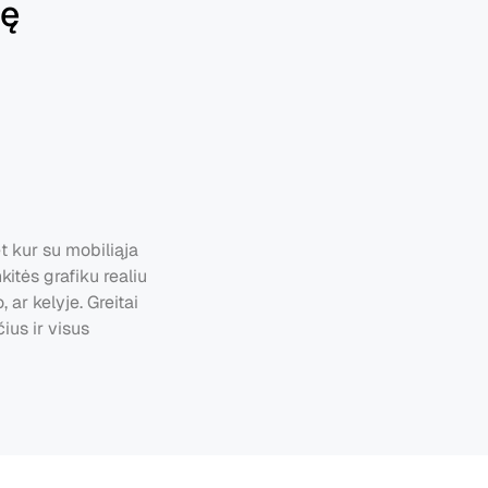
lę
t kur su mobiliąja 
kitės grafiku realiu 
 ar kelyje. Greitai 
us ir visus 