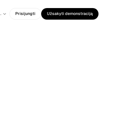
guage
huanian
Prisijungti
Užsakyti demonstraciją