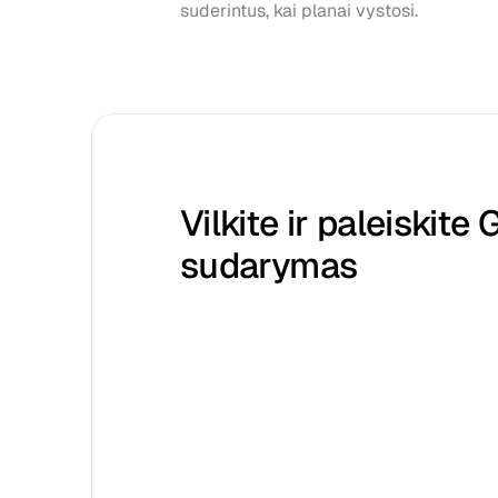
suderintus, kai planai vystosi.
Vilkite ir paleiskite G
sudarymas