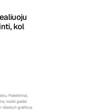
aliuoju 
nti, kol 
iku. Pakeitimai, 
s, todėl galite 
 išlaikyti grafikus 