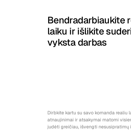
Bendradarbiaukite re
laiku ir išlikite suderi
vyksta darbas
Dirbkite kartu su savo komanda realiu la
atnaujinimai ir atsakymai matomi visiem
judėti greičiau, išvengti nesusipratimų ir