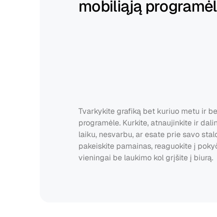
mobiliąją programė
Tvarkykite grafiką bet kuriuo metu ir be
programėle. Kurkite, atnaujinkite ir dalin
laiku, nesvarbu, ar esate prie savo stalo,
pakeiskite pamainas, reaguokite į pokyči
vieningai be laukimo kol grįšite į biurą.