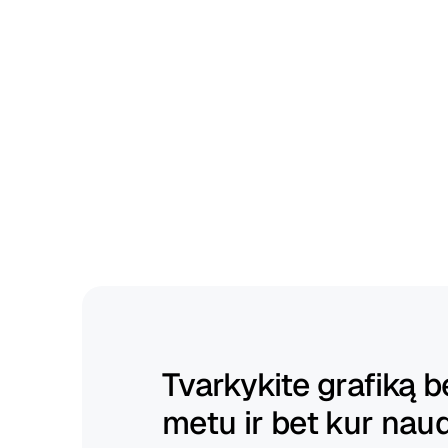
Greitai
sudarykite
grafikus
ir
išlaikykite
jų
lankstumą.
Tvarkykite grafiką be
metu ir bet kur nau