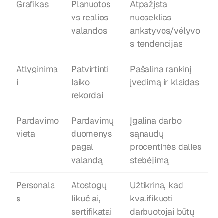
Grafikas
Planuotos 
Atpažįsta 
vs realios 
nuoseklias 
valandos
ankstyvos/vėlyvo
s tendencijas
Atlyginima
Patvirtinti 
Pašalina rankinį 
i
laiko 
įvedimą ir klaidas
rekordai
Pardavimo 
Pardavimų 
Įgalina darbo 
vieta
duomenys 
sąnaudų 
pagal 
procentinės dalies 
valandą
stebėjimą
Personala
Atostogų 
Užtikrina, kad 
s
likučiai, 
kvalifikuoti 
sertifikatai
darbuotojai būtų 