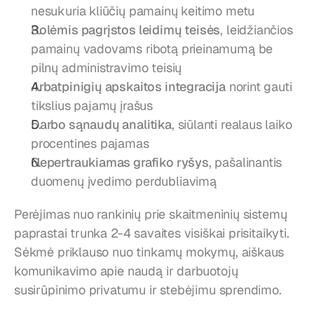
nesukuria kliūčių pamainų keitimo metu
Rolėmis pagrįstos leidimų teisės
, leidžiančios 
pamainų vadovams ribotą prieinamumą be 
pilnų administravimo teisių
Arbatpinigių apskaitos integracija
 norint gauti 
tikslius pajamų įrašus
Darbo sąnaudų analitika
, siūlanti realaus laiko 
procentines pajamas
Nepertraukiamas grafiko ryšys
, pašalinantis 
duomenų įvedimo perdubliavimą
Perėjimas nuo rankinių prie skaitmeninių sistemų 
paprastai trunka 2-4 savaites visiškai prisitaikyti. 
Sėkmė priklauso nuo tinkamų mokymų, aiškaus 
komunikavimo apie naudą ir darbuotojų 
susirūpinimo privatumu ir stebėjimu sprendimo.