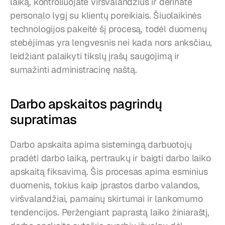
laiką, kontroliuojate viršvalandžius ir derinate 
personalo lygį su klientų poreikiais. Šiuolaikinės 
technologijos pakeitė šį procesą, todėl duomenų 
stebėjimas yra lengvesnis nei kada nors anksčiau, 
leidžiant palaikyti tikslų įrašų saugojimą ir 
sumažinti administracinę naštą.
Darbo apskaitos pagrindų 
supratimas
Darbo apskaita apima sistemingą darbuotojų 
pradėti darbo laiką, pertraukų ir baigti darbo laiko 
apskaitą fiksavimą. Šis procesas apima esminius 
duomenis, tokius kaip įprastos darbo valandos, 
viršvalandžiai, pamainų skirtumai ir lankomumo 
tendencijos. Peržengiant paprastą laiko žiniaraštį, 