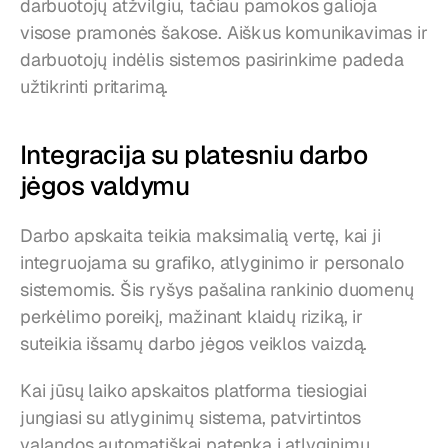
darbuotojų atžvilgiu, tačiau pamokos galioja 
visose pramonės šakose. Aiškus komunikavimas ir 
darbuotojų indėlis sistemos pasirinkime padeda 
užtikrinti pritarimą.
Integracija su platesniu darbo 
jėgos valdymu
Darbo apskaita teikia maksimalią vertę, kai ji 
integruojama su grafiko, atlyginimo ir personalo 
sistemomis. Šis ryšys pašalina rankinio duomenų 
perkėlimo poreikį, mažinant klaidų riziką, ir 
suteikia išsamų darbo jėgos veiklos vaizdą.
Kai jūsų laiko apskaitos platforma tiesiogiai 
jungiasi su atlyginimų sistema, patvirtintos 
valandos automatiškai patenka į atlyginimų 