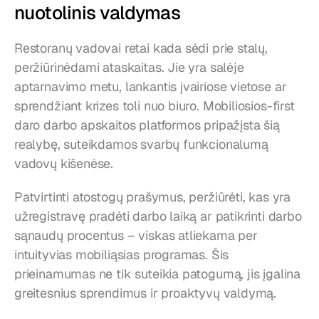
nuotolinis valdymas
Restoranų vadovai retai kada sėdi prie stalų, 
peržiūrinėdami ataskaitas. Jie yra salėje 
aptarnavimo metu, lankantis įvairiose vietose ar 
sprendžiant krizes toli nuo biuro. Mobiliosios-first 
daro darbo apskaitos platformos pripažįsta šią 
realybę, suteikdamos svarbų funkcionalumą 
vadovų kišenėse.
Patvirtinti atostogų prašymus, peržiūrėti, kas yra 
užregistravę pradėti darbo laiką ar patikrinti darbo 
sąnaudų procentus – viskas atliekama per 
intuityvias mobiliąsias programas. Šis 
prieinamumas ne tik suteikia patogumą, jis įgalina 
greitesnius sprendimus ir proaktyvų valdymą.