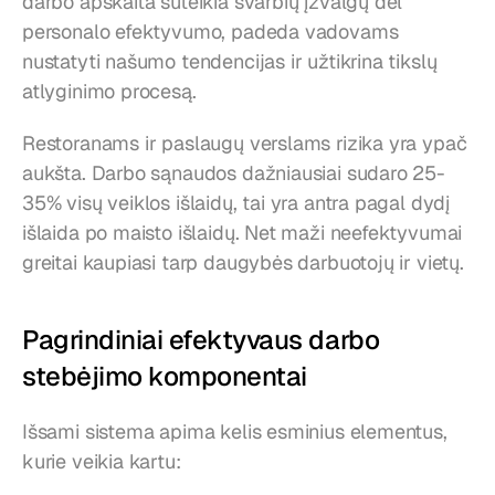
darbo apskaita suteikia svarbių įžvalgų dėl 
personalo efektyvumo, padeda vadovams 
nustatyti našumo tendencijas ir užtikrina tikslų 
atlyginimo procesą.
Restoranams ir paslaugų verslams rizika yra ypač 
aukšta. Darbo sąnaudos dažniausiai sudaro 25-
35% visų veiklos išlaidų, tai yra antra pagal dydį 
išlaida po maisto išlaidų. Net maži neefektyvumai 
greitai kaupiasi tarp daugybės darbuotojų ir vietų.
Pagrindiniai efektyvaus darbo 
stebėjimo komponentai
Išsami sistema apima kelis esminius elementus, 
kurie veikia kartu: