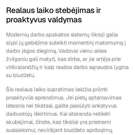
Realaus laiko stebėjimas ir 
proaktyvus valdymas
Modernių darbo apskaitos sistemų tikroji galia 
slypi jų gebėjime suteikti momentinį matomumą į 
darbo jėgos diegimą. Vadovai vienu akies 
žvilgsniu gali matyti, kas dirba, ar jie artėja prie 
viršvalandžių ir kaip realios darbo sąnaudos lygina 
su biudžetu.
Šis realaus laiko supratimas leidžia priimti 
proaktyvūs sprendimus. Jei pietų aptarnavimas 
lėtesnis nei tikėtasi, galite pasiūlyti ankstyvus 
darbuotojų iškirtimus. Kai atsiranda netikėti 
skubėjimai, žinote, kas tiksliai yra prieinami 
susisiekimui, neviršijant biudžeto apribojimų.