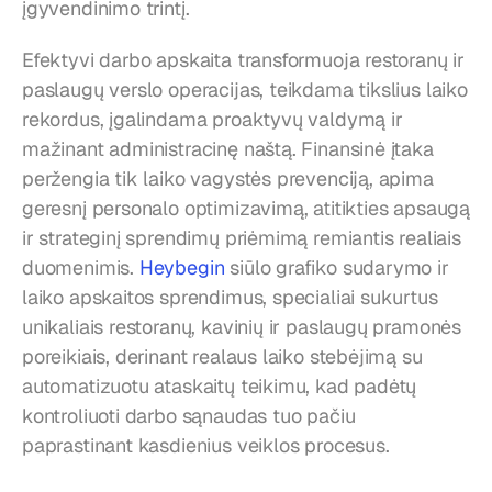
įgyvendinimo trintį.
Efektyvi darbo apskaita transformuoja restoranų ir 
paslaugų verslo operacijas, teikdama tikslius laiko 
rekordus, įgalindama proaktyvų valdymą ir 
mažinant administracinę naštą. Finansinė įtaka 
peržengia tik laiko vagystės prevenciją, apima 
geresnį personalo optimizavimą, atitikties apsaugą 
ir strateginį sprendimų priėmimą remiantis realiais 
duomenimis. 
Heybegin
 siūlo grafiko sudarymo ir 
laiko apskaitos sprendimus, specialiai sukurtus 
unikaliais restoranų, kavinių ir paslaugų pramonės 
poreikiais, derinant realaus laiko stebėjimą su 
automatizuotu ataskaitų teikimu, kad padėtų 
kontroliuoti darbo sąnaudas tuo pačiu 
paprastinant kasdienius veiklos procesus.