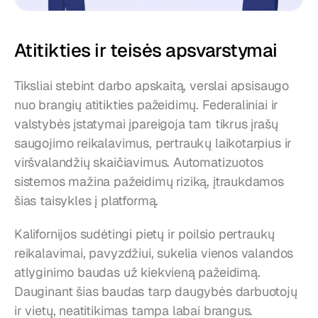
Atitikties ir teisės apsvarstymai
Tiksliai stebint darbo apskaitą, verslai apsisaugo 
nuo brangių atitikties pažeidimų. Federaliniai ir 
valstybės įstatymai įpareigoja tam tikrus įrašų 
saugojimo reikalavimus, pertraukų laikotarpius ir 
viršvalandžių skaičiavimus. Automatizuotos 
sistemos mažina pažeidimų riziką, įtraukdamos 
šias taisykles į platformą.
Kalifornijos sudėtingi pietų ir poilsio pertraukų 
reikalavimai, pavyzdžiui, sukelia vienos valandos 
atlyginimo baudas už kiekvieną pažeidimą. 
Dauginant šias baudas tarp daugybės darbuotojų 
ir vietų, neatitikimas tampa labai brangus. 