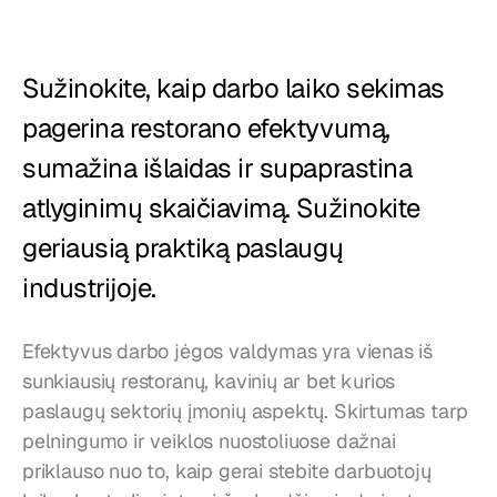
Restoranai
Užkandinės
Sužinokite, kaip darbo laiko sekimas 
Kepyklos
pagerina restorano efektyvumą, 
Maisto tiekimas
sumažina išlaidas ir supaprastina 
atlyginimų skaičiavimą. Sužinokite 
Kainos
geriausią praktiką paslaugų 
industrijoje.
Efektyvus darbo jėgos valdymas yra vienas iš 
sunkiausių restoranų, kavinių ar bet kurios 
paslaugų sektorių įmonių aspektų. Skirtumas tarp 
pelningumo ir veiklos nuostoliuose dažnai 
priklauso nuo to, kaip gerai stebite darbuotojų 