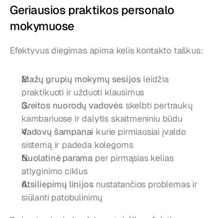
Geriausios praktikos personalo 
mokymuose
Efektyvus diegimas apima kelis kontakto taškus:
Mažų grupių mokymų sesijos
 leidžia 
praktikuoti ir užduoti klausimus
Greitos nuorodų vadovės
 skelbti pertraukų 
kambariuose ir dalytis skaitmeniniu būdu
Vadovų šampanai
 kurie pirmiausiai įvaldo 
sistemą ir padeda kolegoms
Nuolatinė parama
 per pirmąsias kelias 
atlyginimo ciklus
Atsiliepimų linijos
 nustatančios problemas ir 
siūlanti patobulinimų