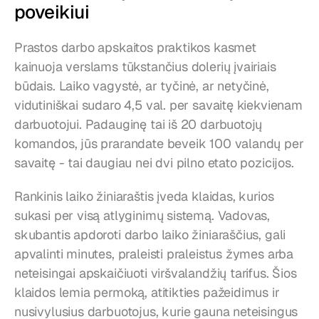
poveikiui
Prastos darbo apskaitos praktikos kasmet 
kainuoja verslams tūkstančius dolerių įvairiais 
būdais. Laiko vagystė, ar tyčinė, ar netyčinė, 
vidutiniškai sudaro 4,5 val. per savaitę kiekvienam 
darbuotojui. Padauginę tai iš 20 darbuotojų 
komandos, jūs prarandate beveik 100 valandų per 
savaitę - tai daugiau nei dvi pilno etato pozicijos.
Rankinis laiko žiniaraštis įveda klaidas, kurios 
sukasi per visą atlyginimų sistemą. Vadovas, 
skubantis apdoroti darbo laiko žiniaraščius, gali 
apvalinti minutes, praleisti praleistus žymes arba 
neteisingai apskaičiuoti viršvalandžių tarifus. Šios 
klaidos lemia permoką, atitikties pažeidimus ir 
nusivylusius darbuotojus, kurie gauna neteisingus 