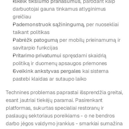
Iškelk tikslumo pranašumus
, parodant kaip 
darbuotojai gauna tinkamus atlyginimus 
greičiau
Pademonstruok sąžiningumą
, per nuosekliai 
taikant politikas
Pabrėžk patogumą
 per mobilų prieinamumą ir 
savitarpio funkcijas
Pritarimo privatumui
 spręsdami skaidrią 
politiką ir duomenų apsaugos priemones
Sveikink ankstyvas pergales
 kai sistema 
pastebi klaidas ar sutaupo laiko
Technines problemas paprastai išsprendžia greitai, 
esant jautriai tiekėjų paramai. Pasirenkant 
platformas, sukurtas specialiai restoranų ir 
paslaugų sektoriaus poreikiams - o ne bendros 
darbo jėgos valdymo įrankius - smarkiai sumažina 