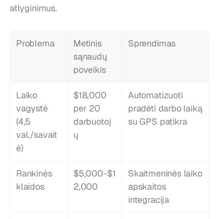
atlyginimus.
Problema
Metinis 
Sprendimas
sąnaudų 
poveikis
Laiko 
$18,000 
Automatizuoti 
vagystė 
per 20 
pradėti darbo laiką 
(4,5 
darbuotoj
su GPS patikra
val./savait
ų
ė)
Rankinės 
$5,000-$1
Skaitmeninės laiko 
klaidos
2,000
apskaitos 
integracija