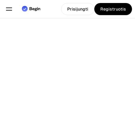
Prisijungti
Registruotis
Pasirinkite kalbą
Anglų
Funkcijos
Atgal į Tinklarastis
Grafiko sudarymas
Darbo laiko apskaita
Ataskaitos
Mobilioji programa
Sukurta