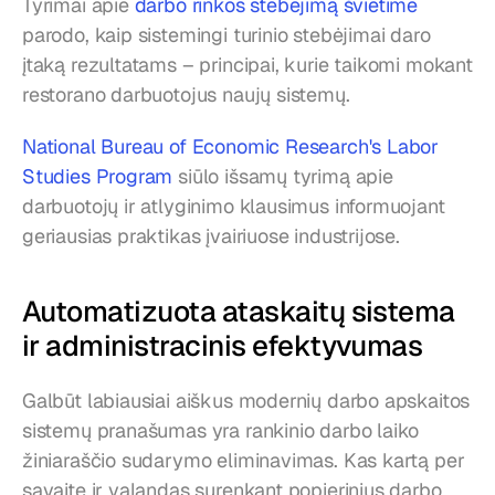
Tyrimai apie 
darbo rinkos stebėjimą švietime
parodo, kaip sistemingi turinio stebėjimai daro 
įtaką rezultatams – principai, kurie taikomi mokant 
restorano darbuotojus naujų sistemų.
National Bureau of Economic Research's Labor 
Studies Program
 siūlo išsamų tyrimą apie 
darbuotojų ir atlyginimo klausimus informuojant 
geriausias praktikas įvairiuose industrijose.
Automatizuota ataskaitų sistema 
ir administracinis efektyvumas
Galbūt labiausiai aiškus modernių darbo apskaitos 
sistemų pranašumas yra rankinio darbo laiko 
žiniaraščio sudarymo eliminavimas. Kas kartą per 
savaitę ir valandas surenkant popierinius darbo 