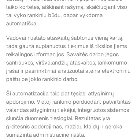
laiko korteles, aiškinant rašymą, skaičiuojant viso 
tai vyko rankiniu būdu, dabar vykdoma 
automatiškai.
Vadovai nustato ataskaitų šablonus vieną kartą, 
tada gauna suplanuotus tiekimus iš tikslios jiems 
reikalingos informacijos. Savaitės darbo jėgos 
santraukos, viršvalandžių ataskaitos, lankomumo 
įrašai ir pasirinktiniai analizuotai ateina elektroniniu 
paštu be jokio rankinio darbo.
Ši automatizacija taip pat tęsiasi atlyginimų 
apdorojimo. Vietoj rankinio perduodant patvirtintas 
valandas atlyginimų tiekėjui, integruotos sistemos 
siunčia duomenis tiesiogiai. Rezultatas yra 
greitesnis apdorojimas, mažiau klaidų ir gerokai 
sumažinta administracinė našta.