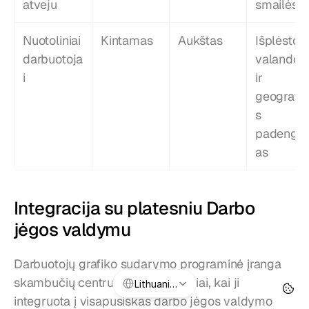
atveju
smailės
Nuotoliniai 
Kintamas
Aukštas
Išplėstos 
darbuotoja
valandos 
i
ir 
geografin
s 
padengi
as
Integracija su platesniu Darbo 
jėgos valdymu
Darbuotojų grafiko sudarymo programinė įranga 
Select Language
skambučių centrui veikia geriausiai, kai ji 
Lithuanian
integruota į visapusiškas darbo jėgos valdymo 