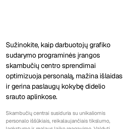
Restoranai
Užkandinės
Kepyklos
Maisto tiekimas
Sužinokite, kaip darbuotojų grafiko 
sudarymo programinės įrangos 
Kainos
skambučių centro sprendimai 
optimizuoja personalą, mažina išlaidas 
ir gerina paslaugų kokybę didelio 
srauto aplinkose.
Skambučių centrai susiduria su unikaliomis 
personalo iššūkiais, reikalaujančiais tikslumo, 
lankstumo ir realaus laiko reagavimo. Valdyti 