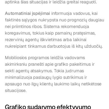
aptinka šias situacijas ir leidžia greitai reaguoti.
Automatiniai įspėjimai
 informuoja vadovus, kai 
faktinės sąlygos nukrypsta nuo prognozių daugiau 
nei priimtinos ribos. Sistema rekomenduoja 
koregavimus, tokius kaip pamainų pratęsimas, 
rezervinių agentų iškvietimas arba laikinai 
nukreipiant tinkamus darbuotojus iš kitų užduočių.
Mobiliosios programos leidžia vadovams 
akimirksniu pranešti apie grafiko pakeitimus ir 
sekti agentų atsakymus. Tokia judrumas 
minimalizuoja paslaugų lygio sutrikimus ir 
apsaugo nuo ilgų klientų laukimo laikų netikėtose 
situacijose.
Grafiko sudarymo efektyvumo 