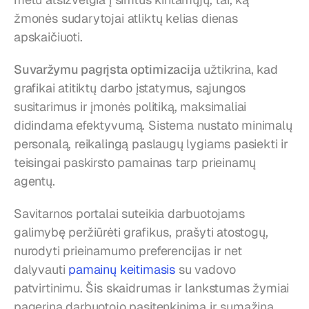
žmonės sudarytojai atliktų kelias dienas 
apskaičiuoti.
Suvaržymu pagrįsta optimizacija
 užtikrina, kad 
grafikai atitiktų darbo įstatymus, sąjungos 
susitarimus ir įmonės politiką, maksimaliai 
didindama efektyvumą. Sistema nustato minimalų 
personalą, reikalingą paslaugų lygiams pasiekti ir 
teisingai paskirsto pamainas tarp prieinamų 
agentų.
Savitarnos portalai suteikia darbuotojams 
galimybę peržiūrėti grafikus, prašyti atostogų, 
nurodyti prieinamumo preferencijas ir net 
dalyvauti 
pamainų keitimasis
 su vadovo 
patvirtinimu. Šis skaidrumas ir lankstumas žymiai 
pagerina darbuotojo pasitenkinimą ir sumažina 