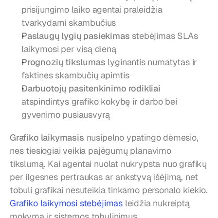
prisijungimo laiko agentai praleidžia 
tvarkydami skambučius
Paslaugų lygių pasiekimas
 stebėjimas SLAs 
laikymosi per visą dieną
Prognozių tikslumas
 lyginantis numatytas ir 
faktines skambučių apimtis
Darbuotojų pasitenkinimo rodikliai
atspindintys grafiko kokybę ir darbo bei 
gyvenimo pusiausvyrą
Grafiko laikymasis
 nusipelno ypatingo dėmesio, 
nes tiesiogiai veikia pajėgumų planavimo 
tikslumą. Kai agentai nuolat nukrypsta nuo grafikų 
per ilgesnes pertraukas ar ankstyvą išėjimą, net 
tobuli grafikai nesuteikia tinkamo personalo kiekio. 
Grafiko laikymosi stebėjimas
 leidžia nukreiptą 
mokymą ir sistemos tobulinimus.