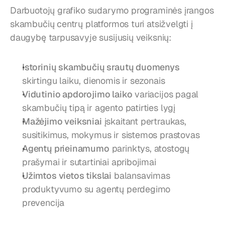
Darbuotojų grafiko sudarymo programinės įrangos 
skambučių centrų platformos turi atsižvelgti į 
daugybę tarpusavyje susijusių veiksnių:
Istorinių skambučių srautų duomenys
skirtingu laiku, dienomis ir sezonais
Vidutinio apdorojimo laiko
 variacijos pagal 
skambučių tipą ir agento patirties lygį
Mažėjimo veiksniai
 įskaitant pertraukas, 
susitikimus, mokymus ir sistemos prastovas
Agentų prieinamumo
 parinktys, atostogų 
prašymai ir sutartiniai apribojimai
Užimtos vietos tikslai
 balansavimas 
produktyvumo su agentų perdegimo 
prevencija