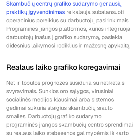
Skambučių centrų grafiko sudarymo geriausių 
praktikų įgyvendinimas
 reikalauja subalansuoti 
operacinius poreikius su darbuotojų pasirinkimais. 
Programinės įrangos platformos, kurios integruoja 
darbuotojų įnašus į grafiko sudarymą, pasiekia 
didesnius laikymosi rodiklius ir mažesnę apykaitą.
Realaus laiko grafiko koregavimai
Net ir tobulos prognozės susiduria su netikėtais 
svyravimais. Sunkios oro sąlygos, virusiniai 
socialinės medijos klausimai arba sistemos 
gedimai sukuria staigius skambučių srauto 
smailes. Darbuotojų grafiko sudarymo 
programinės įrangos skambučių centro sprendimai 
su realaus laiko stebėsenos galimybėmis iš karto 