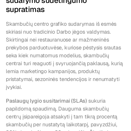
sudarymo sudėtingumo 
supratimas
Skambučių centro grafiko sudarymas iš esmės 
skiriasi nuo tradicinio Darbo jėgos valdymas. 
Skirtingai nei restauranuose ar mažmeninės 
prekybos parduotuvėse, kuriose pėstysis srautas 
seka kiek numatomus modelius, skambučių 
centrai turi reaguoti į svyruojančią paklausą, kurią 
lemia marketingo kampanijos, produktų 
pristatymai, sezoninės tendencijos ir nenumatyti 
įvykiai.
Paslaugų lygio susitarimai (SLAs)
 sukuria 
papildomą spaudimą. Dauguma skambučių 
centrų įsipareigoja atsakyti į tam tikrą procentą 
skambučių per nustatytą laikotarpį, pavyzdžiui, 