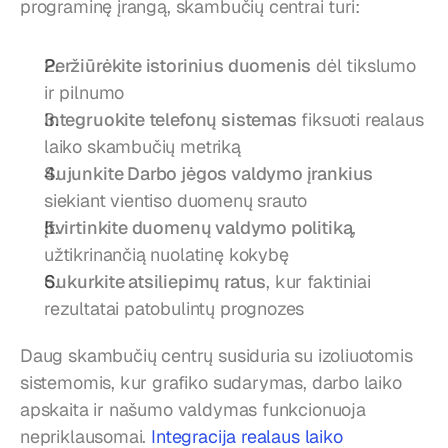
programinę įrangą, skambučių centrai turi:
Peržiūrėkite istorinius duomenis
 dėl tikslumo 
ir pilnumo
Integruokite telefonų sistemas
 fiksuoti realaus 
laiko skambučių metriką
Sujunkite Darbo jėgos valdymo įrankius
siekiant vientiso duomenų srauto
Įtvirtinkite duomenų valdymo politiką
, 
užtikrinančią nuolatinę kokybę
Sukurkite atsiliepimų ratus
, kur faktiniai 
rezultatai patobulintų prognozes
Daug skambučių centrų susiduria su izoliuotomis 
sistemomis, kur grafiko sudarymas, darbo laiko 
apskaita ir našumo valdymas funkcionuoja 
nepriklausomai. 
Integracija realaus laiko 