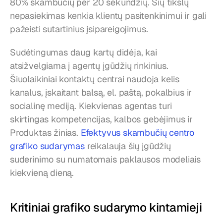
80% skambučių per 20 sekundžių. Šių tikslų 
nepasiekimas kenkia klientų pasitenkinimui ir gali 
pažeisti sutartinius įsipareigojimus.
Sudėtingumas daug kartų didėja, kai 
atsižvelgiama į agentų įgūdžių rinkinius. 
Šiuolaikiniai kontaktų centrai naudoja kelis 
kanalus, įskaitant balsą, el. paštą, pokalbius ir 
socialinę mediją. Kiekvienas agentas turi 
skirtingas kompetencijas, kalbos gebėjimus ir 
Produktas žinias. 
Efektyvus skambučių centro 
grafiko sudarymas
 reikalauja šių įgūdžių 
suderinimo su numatomais paklausos modeliais 
kiekvieną dieną.
Kritiniai grafiko sudarymo kintamieji