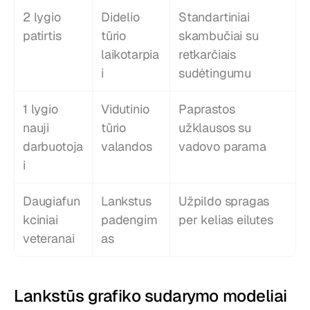
2 lygio 
Didelio 
Standartiniai 
patirtis
tūrio 
skambučiai su 
laikotarpia
retkarčiais 
i
sudėtingumu
1 lygio 
Vidutinio 
Paprastos 
nauji 
tūrio 
užklausos su 
darbuotoja
valandos
vadovo parama
i
Daugiafun
Lankstus 
Užpildo spragas 
kciniai 
padengim
per kelias eilutes
veteranai
as
Lankstūs grafiko sudarymo modeliai