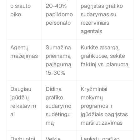
o srauto 
20-40% 
pagrįstas grafiko 
piko
papildomo 
sudarymas su 
personalo
rezerviniais 
agentais
Agentų 
Sumažina 
Kurkite atsargą 
mažėjimas
prieinamą 
grafikuose, sekite 
pajėgumą 
faktinį vs. planuotą
15-30%
Daugiau 
Didina 
Kryžminiai 
įgūdžių 
grafiko 
mokymų 
reikalavim
sudarymo 
programos ir 
ai
sudėtingu
įgūdžiais pagrįstas 
mą
maršrutizavimas
Darbuotoj
Veikia 
Lankstų grafiko 