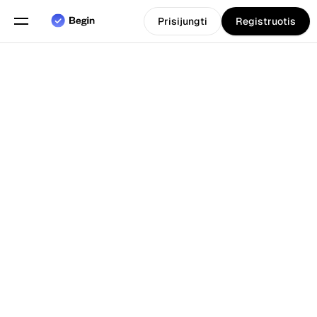
Prisijungti
Registruotis
Pasirinkite kalbą
Anglų
Funkcijos
Atgal į Tinklarastis
Grafiko sudarymas
Darbo laiko apskaita
Ataskaitos
Mobilioji programa
Sukurta