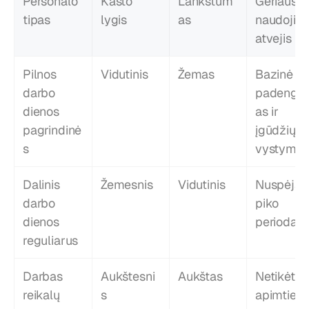
Personalo 
Kašto 
Lankstum
Geriausias
tipas
lygis
as
naudojimo
atvejis
Pilnos 
Vidutinis
Žemas
Bazinė 
darbo 
padengi
dienos 
as ir 
pagrindinė
įgūdžių 
s
vystyma
Dalinis 
Žemesnis
Vidutinis
Nuspėjami
darbo 
piko 
dienos 
periodai
reguliarus
Darbas 
Aukštesni
Aukštas
Netikėtos 
reikalų 
s
apimties 