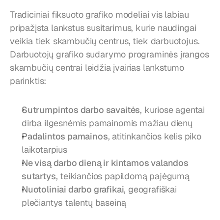
Tradiciniai fiksuoto grafiko modeliai vis labiau 
pripažįsta lankstus susitarimus, kurie naudingai 
veikia tiek skambučių centrus, tiek darbuotojus. 
Darbuotojų grafiko sudarymo programinės įrangos 
skambučių centrai leidžia įvairias lankstumo 
parinktis:
Sutrumpintos darbo savaitės
, kuriose agentai 
dirba ilgesnėmis pamainomis mažiau dienų
Padalintos pamainos
, atitinkančios kelis piko 
laikotarpius
Ne visą darbo dieną ir kintamos valandos 
sutartys
, teikiančios papildomą pajėgumą
Nuotoliniai darbo grafikai
, geografiškai 
plečiantys talentų baseiną