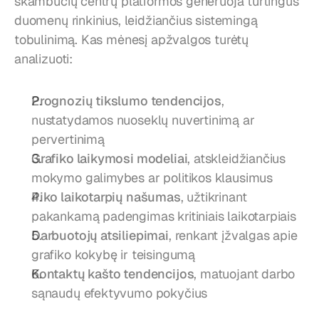
skambučių centrų platformos generuoja turtingus 
duomenų rinkinius, leidžiančius sistemingą 
tobulinimą. Kas mėnesį apžvalgos turėtų 
analizuoti:
Prognozių tikslumo tendencijos
, 
nustatydamos nuoseklų nuvertinimą ar 
pervertinimą
Grafiko laikymosi modeliai
, atskleidžiančius 
mokymo galimybes ar politikos klausimus
Piko laikotarpių našumas
, užtikrinant 
pakankamą padengimas kritiniais laikotarpiais
Darbuotojų atsiliepimai
, renkant įžvalgas apie 
grafiko kokybę ir teisingumą
Kontaktų kašto tendencijos
, matuojant darbo 
sąnaudų efektyvumo pokyčius