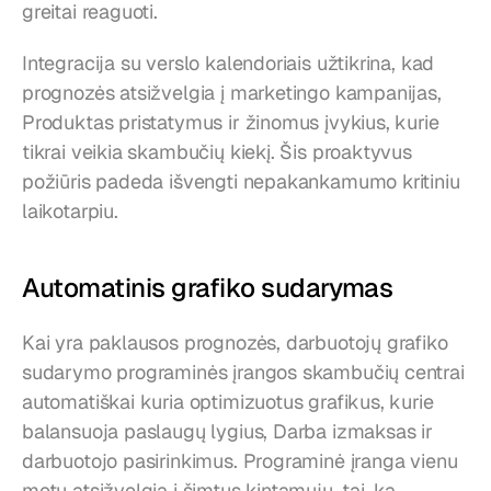
greitai reaguoti.
Integracija su verslo kalendoriais užtikrina, kad 
prognozės atsižvelgia į marketingo kampanijas, 
Produktas pristatymus ir žinomus įvykius, kurie 
tikrai veikia skambučių kiekį. Šis proaktyvus 
požiūris padeda išvengti nepakankamumo kritiniu 
laikotarpiu.
Automatinis grafiko sudarymas
Kai yra paklausos prognozės, darbuotojų grafiko 
sudarymo programinės įrangos skambučių centrai 
automatiškai kuria optimizuotus grafikus, kurie 
balansuoja paslaugų lygius, Darba izmaksas ir 
darbuotojo pasirinkimus. Programinė įranga vienu 
metu atsižvelgia į šimtus kintamųjų, tai, ką 