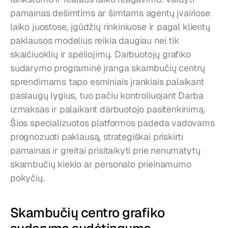
pamainas dešimtims ar šimtams agentų įvairiose 
laiko juostose, įgūdžių rinkiniuose ir pagal klientų 
paklausos modelius reikia daugiau nei tik 
skaičiuoklių ir spėliojimų. Darbuotojų grafiko 
sudarymo programinė įranga skambučių centrų 
sprendimams tapo esminiais įrankiais palaikant 
paslaugų lygius, tuo pačiu kontroliuojant Darba 
izmaksas ir palaikant darbuotojo pasitenkinimą. 
Šios specializuotos platformos padeda vadovams 
prognozuoti paklausą, strategiškai priskirti 
pamainas ir greitai prisitaikyti prie nenumatytų 
skambučių kiekio ar personalo prieinamumo 
pokyčių.
Skambučių centro grafiko 