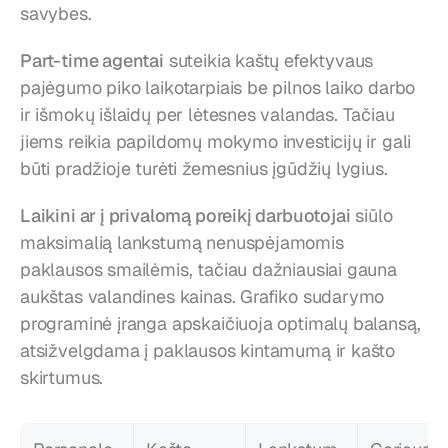
savybes.
Part-time agentai
 suteikia kaštų efektyvaus 
pajėgumo piko laikotarpiais be pilnos laiko darbo 
ir išmokų išlaidų per lėtesnes valandas. Tačiau 
jiems reikia papildomų mokymo investicijų ir gali 
būti pradžioje turėti žemesnius įgūdžių lygius.
Laikini ar į privalomą poreikį darbuotojai
 siūlo 
maksimalią lankstumą nenuspėjamomis 
paklausos smailėmis, tačiau dažniausiai gauna 
aukštas valandines kainas. Grafiko sudarymo 
programinė įranga apskaičiuoja optimalų balansą, 
atsižvelgdama į paklausos kintamumą ir kašto 
skirtumus.