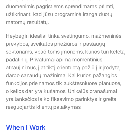
duomenimis pagrįstiems sprendimams priimti, 
užtikrinant, kad jūsų programinė įranga duotų 
matomų rezultatų.
Heybegin idealiai tinka svetingumo, mažmeninės 
prekybos, sveikatos priežiūros ir paslaugų 
sektoriams, ypač toms įmonėms, kurios turi keletą 
padalinių. Privalumai apima momentinius 
atnaujinimus, į atitiktį orientuotą požiūrį ir įrodytą 
darbo sąnaudų mažinimą. Kai kurios pažangios 
funkcijos prieinamos tik aukštesniuose planuose, 
o kelios dar yra kuriamos. Unikalūs pranašumai 
yra lanksčios laiko fiksavimo parinktys ir greitai 
reaguojantis klientų palaikymas.
When I Work