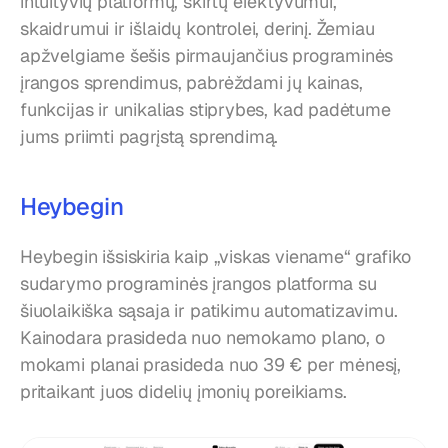
intuityvių platformų, skirtų efektyvumui, 
skaidrumui ir išlaidų kontrolei, derinį. Žemiau 
apžvelgiame šešis pirmaujančius programinės 
įrangos sprendimus, pabrėždami jų kainas, 
funkcijas ir unikalias stiprybes, kad padėtume 
jums priimti pagrįstą sprendimą.
Heybegin
Heybegin išsiskiria kaip „viskas viename“ grafiko 
sudarymo programinės įrangos platforma su 
šiuolaikiška sąsaja ir patikimu automatizavimu. 
Kainodara prasideda nuo nemokamo plano, o 
mokami planai prasideda nuo 39 € per mėnesį, 
pritaikant juos didelių įmonių poreikiams.