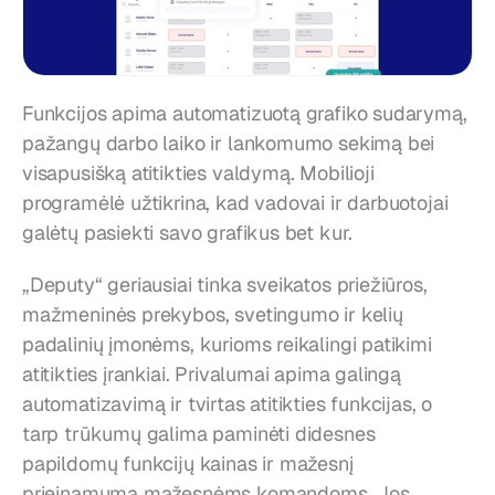
Funkcijos apima automatizuotą grafiko sudarymą, 
pažangų darbo laiko ir lankomumo sekimą bei 
visapusišką atitikties valdymą. Mobilioji 
programėlė užtikrina, kad vadovai ir darbuotojai 
galėtų pasiekti savo grafikus bet kur.
„Deputy“ geriausiai tinka sveikatos priežiūros, 
mažmeninės prekybos, svetingumo ir kelių 
padalinių įmonėms, kurioms reikalingi patikimi 
atitikties įrankiai. Privalumai apima galingą 
automatizavimą ir tvirtas atitikties funkcijas, o 
tarp trūkumų galima paminėti didesnes 
papildomų funkcijų kainas ir mažesnį 
prieinamumą mažesnėms komandoms. Jos 