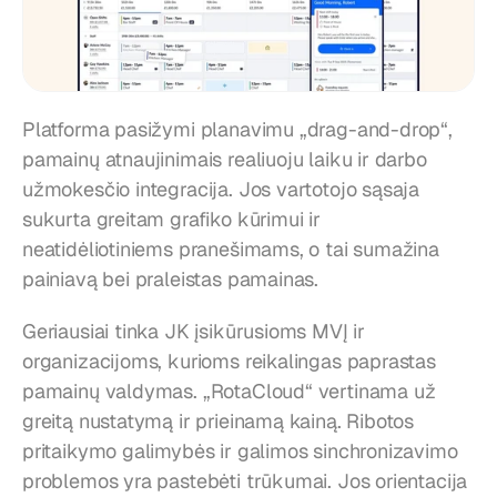
Platforma pasižymi planavimu „drag-and-drop“, 
pamainų atnaujinimais realiuoju laiku ir darbo 
užmokesčio integracija. Jos vartotojo sąsaja 
sukurta greitam grafiko kūrimui ir 
neatidėliotiniems pranešimams, o tai sumažina 
painiavą bei praleistas pamainas.
Geriausiai tinka JK įsikūrusioms MVĮ ir 
organizacijoms, kurioms reikalingas paprastas 
pamainų valdymas. „RotaCloud“ vertinama už 
greitą nustatymą ir prieinamą kainą. Ribotos 
pritaikymo galimybės ir galimos sinchronizavimo 
problemos yra pastebėti trūkumai. Jos orientacija 