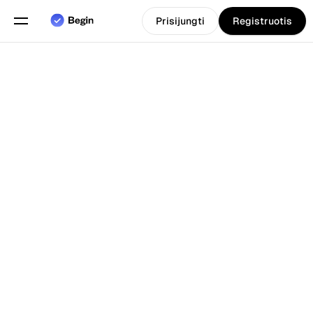
Prisijungti
Registruotis
Pasirinkite kalbą
Anglų
Funkcijos
Atgal į Tinklarastis
Grafiko sudarymas
Darbo laiko apskaita
Ataskaitos
Mobilioji programa
Sukurta