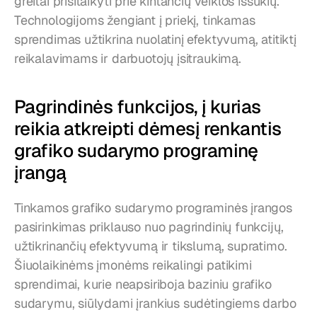
greitai prisitaikyti prie kintančių veiklos iššūkių. 
Technologijoms žengiant į priekį, tinkamas 
sprendimas užtikrina nuolatinį efektyvumą, atitiktį 
reikalavimams ir darbuotojų įsitraukimą.
Pagrindinės funkcijos, į kurias 
reikia atkreipti dėmesį renkantis 
grafiko sudarymo programinę 
įrangą
Tinkamos grafiko sudarymo programinės įrangos 
pasirinkimas priklauso nuo pagrindinių funkcijų, 
užtikrinančių efektyvumą ir tikslumą, supratimo. 
Šiuolaikinėms įmonėms reikalingi patikimi 
sprendimai, kurie neapsiriboja baziniu grafiko 
sudarymu, siūlydami įrankius sudėtingiems darbo 