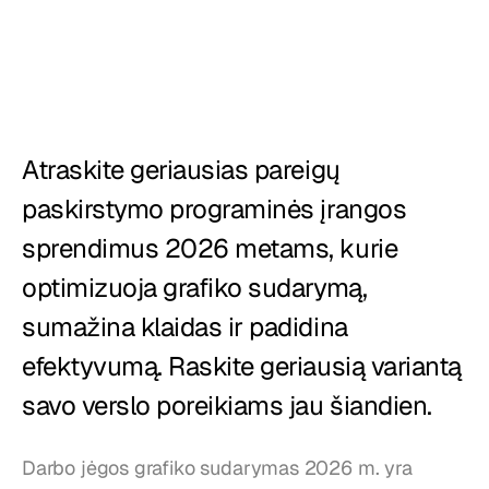
Restoranai
Užkandinės
Kepyklos
Maisto tiekimas
Atraskite geriausias pareigų 
paskirstymo programinės įrangos 
Kainos
sprendimus 2026 metams, kurie 
optimizuoja grafiko sudarymą, 
sumažina klaidas ir padidina 
efektyvumą. Raskite geriausią variantą 
savo verslo poreikiams jau šiandien.
Darbo jėgos grafiko sudarymas 2026 m. yra 