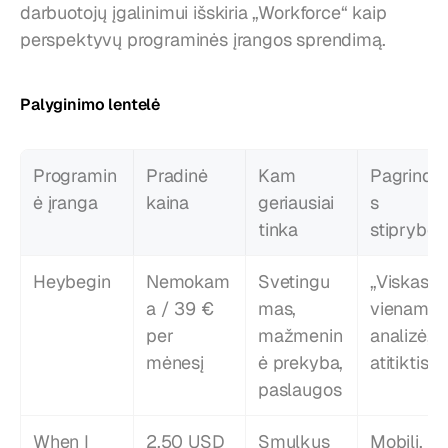
darbuotojų įgalinimui išskiria „Workforce“ kaip 
perspektyvų programinės įrangos sprendimą.
Palyginimo lentelė
Programin
Pradinė 
Kam 
Pagrindin
ė įranga
kaina
geriausiai 
s 
tinka
stiprybės
Heybegin
Nemokam
Svetingu
„Viskas 
a / 39 € 
mas, 
viename“,
per 
mažmenin
analizė, 
mėnesį
ė prekyba, 
atitiktis
paslaugos
When I 
2,50 USD 
Smulkus 
Mobili, 