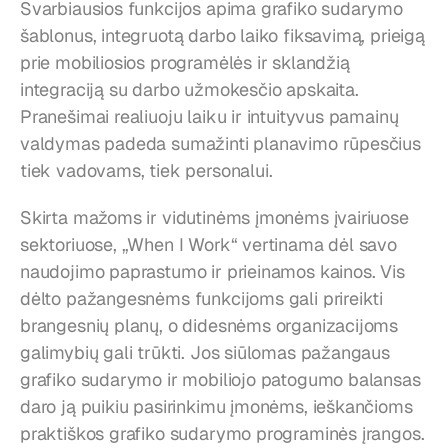
Svarbiausios funkcijos apima grafiko sudarymo 
šablonus, integruotą darbo laiko fiksavimą, prieigą 
prie mobiliosios programėlės ir sklandžią 
integraciją su darbo užmokesčio apskaita. 
Pranešimai realiuoju laiku ir intuityvus pamainų 
valdymas padeda sumažinti planavimo rūpesčius 
tiek vadovams, tiek personalui.
Skirta mažoms ir vidutinėms įmonėms įvairiuose 
sektoriuose, „When I Work“ vertinama dėl savo 
naudojimo paprastumo ir prieinamos kainos. Vis 
dėlto pažangesnėms funkcijoms gali prireikti 
brangesnių planų, o didesnėms organizacijoms 
galimybių gali trūkti. Jos siūlomas pažangaus 
grafiko sudarymo ir mobiliojo patogumo balansas 
daro ją puikiu pasirinkimu įmonėms, ieškančioms 
praktiškos grafiko sudarymo programinės įrangos.