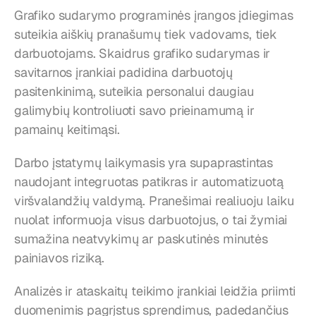
Grafiko sudarymo programinės įrangos įdiegimas 
suteikia aiškių pranašumų tiek vadovams, tiek 
darbuotojams. Skaidrus grafiko sudarymas ir 
savitarnos įrankiai padidina darbuotojų 
pasitenkinimą, suteikia personalui daugiau 
galimybių kontroliuoti savo prieinamumą ir 
pamainų keitimąsi.
Darbo įstatymų laikymasis yra supaprastintas 
naudojant integruotas patikras ir automatizuotą 
viršvalandžių valdymą. Pranešimai realiuoju laiku 
nuolat informuoja visus darbuotojus, o tai žymiai 
sumažina neatvykimų ar paskutinės minutės 
painiavos riziką.
Analizės ir ataskaitų teikimo įrankiai leidžia priimti 
duomenimis pagrįstus sprendimus, padedančius 