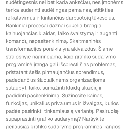
sudėtingesnis nei bet kada anksčiau, nes įmonėms 
tenka suderinti sudėtingas pamainas, atitikties 
reikalavimus ir kintančius darbuotojų lūkesčius. 
Rankiniai procesai dažnai sukelia brangiai 
kainuojančias klaidas, laiko švaistymą ir augantį 
komandų nepasitenkinimą. Skaitmeninės 
transformacijos poreikis yra akivaizdus. Šiame 
straipsnyje nagrinėjama, kaip grafiko sudarymo 
programinė įranga gali išspręsti šias problemas, 
pristatant šešis pirmaujančius sprendimus, 
padedančius šiuolaikinėms organizacijoms 
sutaupyti laiko, sumažinti klaidų skaičių ir 
padidinti pasitenkinimą. Sužinosite kainas, 
funkcijas, unikalius privalumus ir įžvalgas, kurios 
padės pasirinkti tinkamiausią variantą. Pasiruošę 
supaprastinti grafiko sudarymą? Naršykite 
geriausias grafiko sudarymo programinės įrangos 