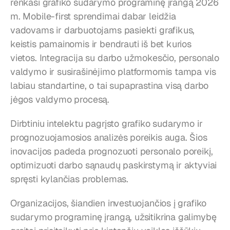
renkasi grafiko sudarymo programinę įrangą 2026 
m. Mobile-first sprendimai dabar leidžia 
vadovams ir darbuotojams pasiekti grafikus, 
keistis pamainomis ir bendrauti iš bet kurios 
vietos. Integracija su darbo užmokesčio, personalo 
valdymo ir susirašinėjimo platformomis tampa vis 
labiau standartine, o tai supaprastina visą darbo 
jėgos valdymo procesą.
Dirbtiniu intelektu pagrįsto grafiko sudarymo ir 
prognozuojamosios analizės poreikis auga. Šios 
inovacijos padeda prognozuoti personalo poreikį, 
optimizuoti darbo sąnaudų paskirstymą ir aktyviai 
spręsti kylančias problemas.
Organizacijos, šiandien investuojančios į grafiko 
sudarymo programinę įrangą, užsitikrina galimybę 