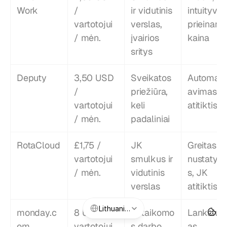
Work
/ 
ir vidutinis 
intuityvi, 
vartotojui 
verslas, 
prieinama
/ mėn.
įvairios 
kaina
sritys
Deputy
3,50 USD 
Sveikatos 
Automati
/ 
priežiūra, 
avimas, 
vartotojui 
keli 
atitiktis
/ mėn.
padaliniai
RotaCloud
£1,75 / 
JK 
Greitas 
vartotojui 
smulkus ir 
nustatym
/ mėn.
vidutinis 
s, JK 
verslas
atitiktis
Select Language
Lithuanian
monday.c
8 USD / 
Pritaikomo
Lankstu
om
vartotojui 
s darbo 
as, 