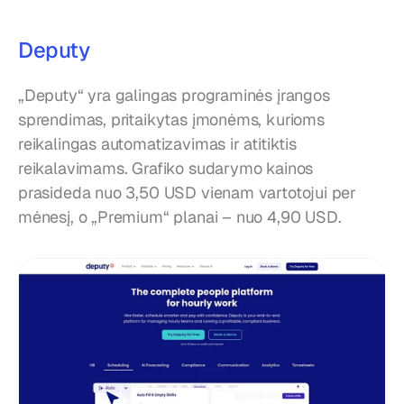
Deputy
„Deputy“ yra galingas programinės įrangos 
sprendimas, pritaikytas įmonėms, kurioms 
reikalingas automatizavimas ir atitiktis 
reikalavimams. Grafiko sudarymo kainos 
prasideda nuo 3,50 USD vienam vartotojui per 
mėnesį, o „Premium“ planai – nuo 4,90 USD.