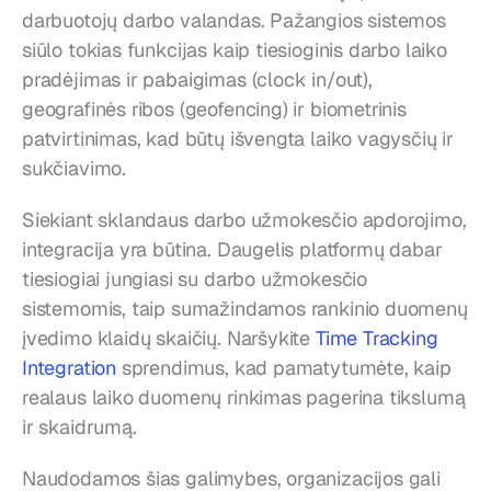
darbuotojų darbo valandas. Pažangios sistemos 
siūlo tokias funkcijas kaip tiesioginis darbo laiko 
pradėjimas ir pabaigimas (clock in/out), 
geografinės ribos (geofencing) ir biometrinis 
patvirtinimas, kad būtų išvengta laiko vagysčių ir 
sukčiavimo.
Siekiant sklandaus darbo užmokesčio apdorojimo, 
integracija yra būtina. Daugelis platformų dabar 
tiesiogiai jungiasi su darbo užmokesčio 
sistemomis, taip sumažindamos rankinio duomenų 
įvedimo klaidų skaičių. Naršykite 
Time Tracking 
Integration
 sprendimus, kad pamatytumėte, kaip 
realaus laiko duomenų rinkimas pagerina tikslumą 
ir skaidrumą.
Naudodamos šias galimybes, organizacijos gali 