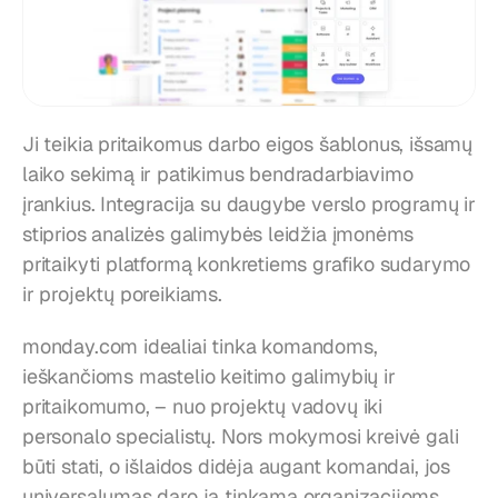
Ji teikia pritaikomus darbo eigos šablonus, išsamų 
laiko sekimą ir patikimus bendradarbiavimo 
įrankius. Integracija su daugybe verslo programų ir 
stiprios analizės galimybės leidžia įmonėms 
pritaikyti platformą konkretiems grafiko sudarymo 
ir projektų poreikiams.
monday.com idealiai tinka komandoms, 
ieškančioms mastelio keitimo galimybių ir 
pritaikomumo, – nuo projektų vadovų iki 
personalo specialistų. Nors mokymosi kreivė gali 
būti stati, o išlaidos didėja augant komandai, jos 
universalumas daro ją tinkamą organizacijoms, 