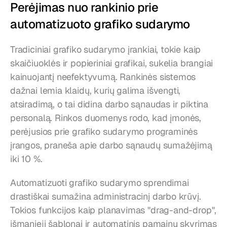
Perėjimas nuo rankinio prie 
automatizuoto grafiko sudarymo
Tradiciniai grafiko sudarymo įrankiai, tokie kaip 
skaičiuoklės ir popieriniai grafikai, sukelia brangiai 
kainuojantį neefektyvumą. Rankinės sistemos 
dažnai lemia klaidų, kurių galima išvengti, 
atsiradimą, o tai didina darbo sąnaudas ir piktina 
personalą. Rinkos duomenys rodo, kad įmonės, 
perėjusios prie grafiko sudarymo programinės 
įrangos, praneša apie darbo sąnaudų sumažėjimą 
iki 10 %.
Automatizuoti grafiko sudarymo sprendimai 
drastiškai sumažina administracinį darbo krūvį. 
Tokios funkcijos kaip planavimas "drag-and-drop", 
išmanieji šablonai ir automatinis pamainų skyrimas 