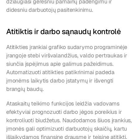
džiaugiasi geresniu pamainų padengimu ir 
didesniu darbuotojų pasitenkinimu.
Atitiktis ir darbo sąnaudų kontrolė
Atitikties įrankiai grafiko sudarymo programinėje 
įrangoje stebi viršvalandžius, valdo pertraukas ir 
siunčia įspėjimus apie galimus pažeidimus. 
Automatizuoti atitikties patikrinimai padeda 
įmonėms laikytis darbo įstatymų ir išvengti 
brangių baudų.
Ataskaitų teikimo funkcijos leidžia vadovams 
efektyviai prognozuoti darbo jėgos poreikius ir 
kontroliuoti biudžetus. Naudodamos šiuos įrankius, 
įmonės gali optimizuoti darbuotojų skaičių, kartu 
išlaikydamos finansinę drausmę ir teisinę atitiktį.