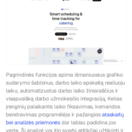
Pagrindinės funkcijos apima išmaniuosius grafiko 
sudarymo šablonus, darbo laiko apskaitą realiuoju 
laiku, automatizuotus darbo laiko žiniaraščius ir 
visapusišką darbo užmokesčio integraciją. Kelias 
įrenginių palaikantis laiko fiksavimas, komandos 
bendravimas programėlėje ir pažangios 
ataskaitų 
bei analizės priemonės
 dar labiau padidina jos 
vertę. Ši analizė yra itin svarbi atitikčiai užtikrinti ir 