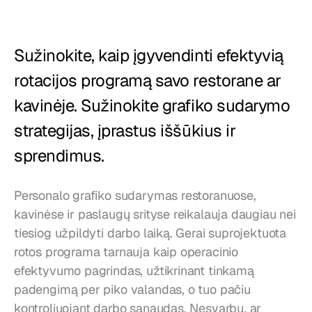
Restoranai
Užkandinės
Sužinokite, kaip įgyvendinti efektyvią 
Kepyklos
rotacijos programą savo restorane ar 
Maisto tiekimas
kavinėje. Sužinokite grafiko sudarymo 
strategijas, įprastus iššūkius ir 
Kainos
sprendimus.
Personalo grafiko sudarymas restoranuose, 
kavinėse ir paslaugų srityse reikalauja daugiau nei 
tiesiog užpildyti darbo laiką. Gerai suprojektuota 
rotos programa tarnauja kaip operacinio 
efektyvumo pagrindas, užtikrinant tinkamą 
padengimą per piko valandas, o tuo pačiu 
kontroliuojant darbo sąnaudas. Nesvarbu, ar 