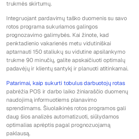
trukmės skirtumų.
Integruojant pardavimų taško duomenis su savo 
rotos programa sukuriamos galingos 
prognozavimo galimybės. Kai žinote, kad 
penktadienio vakarienės metu vidutiniškai 
aptarnauti 150 staliukų su vidutine apsilankymo 
trukme 90 minučių, galite apskaičiuoti optimalų 
padavėjų ir klientų santykį ir planuoti atitinkamai.
Patarimai, kaip sukurti tobulus darbuotojų rotas
pabrėžia POS ir darbo laiko žiniaraščio duomenų 
naudojimą informuotiems planavimo 
sprendimams. Šiuolaikinės rotos programos gali 
daug šios analizės automatizuoti, siūlydamos 
optimalias aprėptis pagal prognozuojamą 
paklausą.