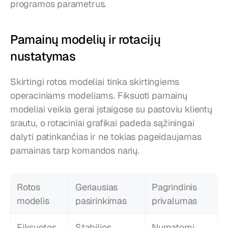
programos parametrus.
Pamainų modelių ir rotacijų 
nustatymas
Skirtingi rotos modeliai tinka skirtingiems 
operaciniams modeliams. Fiksuoti pamainų 
modeliai veikia gerai įstaigose su pastoviu klientų 
srautu, o rotaciniai grafikai padeda sąžiningai 
dalyti patinkančias ir ne tokias pageidaujamas 
pamainas tarp komandos narių.
Rotos 
Geriausias 
Pagrindinis 
modelis
pasirinkimas
privalumas
Fiksuotos 
Stabilios 
Numatomi 