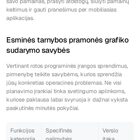
savo pamainas, prašyti atostogų, siūlyti pamainų 
keitimus ir gauti pranešimus per mobiliasias 
aplikacijas.
Esminės tarnybos pramonės grafiko 
sudarymo savybės
Vertinant rotos programinės įrangos sprendimus, 
pirmenybę teikite savybėms, kurios sprendžia 
jūsų konkretias operacines problemas. Ne visi 
planavimo įrankiai tinka svetingumo aplinkoms, 
kuriose paklausa labai svyruoja ir dažnai vyksta 
paskutinės minutės pokyčiai.
Funkcijos 
Specifinės 
Verslo 
kategorija
galimybės
įtaka