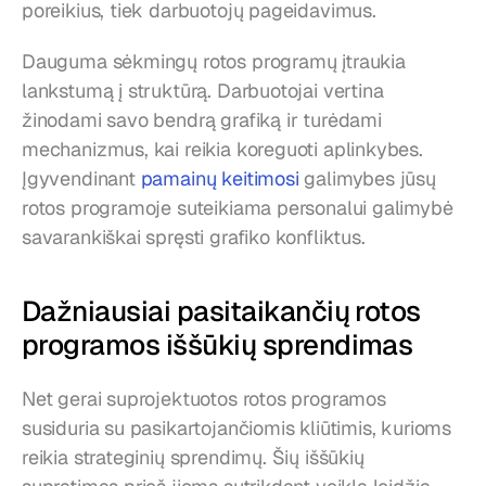
poreikius, tiek darbuotojų pageidavimus.
Dauguma sėkmingų rotos programų įtraukia 
lankstumą į struktūrą. Darbuotojai vertina 
žinodami savo bendrą grafiką ir turėdami 
mechanizmus, kai reikia koreguoti aplinkybes. 
Įgyvendinant 
pamainų keitimosi
 galimybes jūsų 
rotos programoje suteikiama personalui galimybė 
savarankiškai spręsti grafiko konfliktus.
Dažniausiai pasitaikančių rotos 
programos iššūkių sprendimas
Net gerai suprojektuotos rotos programos 
susiduria su pasikartojančiomis kliūtimis, kurioms 
reikia strateginių sprendimų. Šių iššūkių 