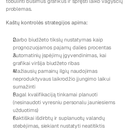
tobulinti būsimus grafikus ir spręsti laiko vagysčių 
problemas.
Kaštų kontrolės strategijos apima:
Darbo biudžeto tikslų nustatymas kaip 
prognozuojamos pajamų dalies procentas
Automatinių įspėjimų įgyvendinimas, kai 
grafikai viršija biudžeto ribas
Mažiausių pamainų ilgių naudojimas 
neproduktyvaus laikrodžio įjungimo laikui 
sumažinti
Pagal kvalifikaciją tinkamai planuoti 
(nesinaudoti vyresniu personalu jauniesiems 
užduotims)
Faktiškai išdirbtų ir suplanuotų valandų 
stebėjimas, siekiant nustatyti neatitiktis