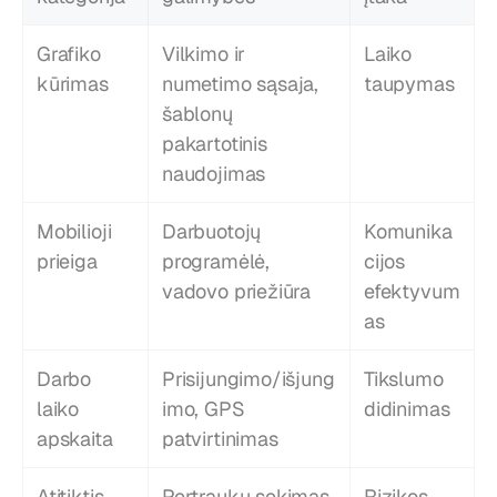
Grafiko 
Vilkimo ir 
Laiko 
kūrimas
numetimo sąsaja, 
taupymas
šablonų 
pakartotinis 
naudojimas
Mobilioji 
Darbuotojų 
Komunika
prieiga
programėlė, 
cijos 
vadovo priežiūra
efektyvum
as
Darbo 
Prisijungimo/išjung
Tikslumo 
laiko 
imo, GPS 
didinimas
apskaita
patvirtinimas
Atitiktis
Pertraukų sekimas, 
Rizikos 