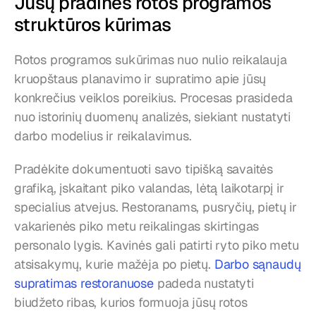
Jūsų pradinės rotos programos 
struktūros kūrimas
Rotos programos sukūrimas nuo nulio reikalauja 
kruopštaus planavimo ir supratimo apie jūsų 
konkrečius veiklos poreikius. Procesas prasideda 
nuo istorinių duomenų analizės, siekiant nustatyti 
darbo modelius ir reikalavimus.
Pradėkite dokumentuoti savo tipišką savaitės 
grafiką, įskaitant piko valandas, lėtą laikotarpį ir 
specialius atvejus. Restoranams, pusryčių, pietų ir 
vakarienės piko metu reikalingas skirtingas 
personalo lygis. Kavinės gali patirti ryto piko metu 
atsisakymų, kurie mažėja po pietų. 
Darbo sąnaudų 
supratimas restoranuose
 padeda nustatyti 
biudžeto ribas, kurios formuoja jūsų rotos 