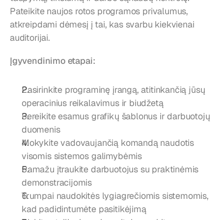
Pateikite naujos rotos programos privalumus, 
atkreipdami dėmesį į tai, kas svarbu kiekvienai 
auditorijai.
Įgyvendinimo etapai:
Pasirinkite programinę įrangą, atitinkančią jūsų 
operacinius reikalavimus ir biudžetą
Pereikite esamus grafikų šablonus ir darbuotojų 
duomenis
Mokykite vadovaujančią komandą naudotis 
visomis sistemos galimybėmis
Pamažu įtraukite darbuotojus su praktinėmis 
demonstracijomis
Trumpai naudokitės lygiagrečiomis sistemomis, 
kad padidintumėte pasitikėjimą