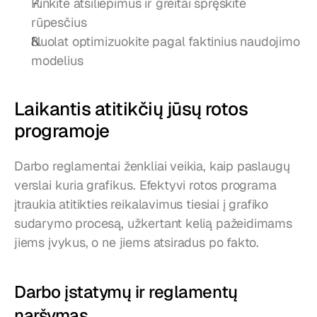
Rinkite atsiliepimus ir greitai spręskite 
rūpesčius
Nuolat optimizuokite pagal faktinius naudojimo 
modelius
Laikantis atitikčių jūsų rotos 
programoje
Darbo reglamentai ženkliai veikia, kaip paslaugų 
verslai kuria grafikus. Efektyvi rotos programa 
įtraukia atitikties reikalavimus tiesiai į grafiko 
sudarymo procesą, užkertant kelią pažeidimams 
jiems įvykus, o ne jiems atsiradus po fakto.
Darbo įstatymų ir reglamentų 
naršymas