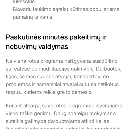
lūkesčius
Skaidrių laukimo sąrašų kūrimas populiariems 
pamainų laikams
Paskutinės minutės pakeitimų ir 
nebuvimų valdymas
Nė viena rotos programa neišgyvena susidūrimo 
su realybe be modifikacijos galimybių. Darbuotojų 
ligos, šeimos skubūs atvejai, transportavimo 
problemos ir asmeniniai atvejai sukuria netikėtus 
tarpus, kuriems reikia greito dėmesio.
Kuriant atsargą savo rotos programoje išvengiama 
vieno taško gedimų. Daugiapareigų mokymasis 
suteikia galimybę darbuotojams atlikti kelias 
funkcijas kaip atsarginiai variantai, kai pagrindiniai 