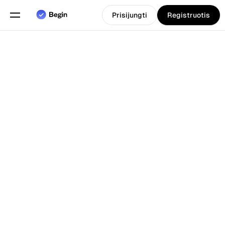
Prisijungti
Registruotis
Pasirinkite kalbą
Anglų
Funkcijos
Atgal į Tinklarastis
Grafiko sudarymas
Darbo laiko apskaita
Ataskaitos
Mobilioji programa
Sukurta