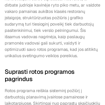
dirbate judrioje kavinėje ryto piko metu, ar valdote 
vakaro pamainas aukštos klasės restoranų 
įstaigoje, struktūrizuotas požiūris į grafiko 
sudarymą turi tiesioginį poveikį tiek darbuotojų 
pasitenkinimui, tiek verslo pelningumui. Šis 
išsamus vadovas nagrinėja, kaip paslaugų 
pramonės vadovai gali sukurti, valdyti ir 
optimizuoti savo rotos programas, kad jos atitiktų 
unikalius svetingumo veiklos poreikius.
Suprasti rotos programos 
pagrindus
Rotos programa reiškia sisteminį požiūrį į 
darbuotojų planavimą įvairiose pamainose ir 
laikotarpiuose. Skirtingai nuo paprastų skaičiuoklių 