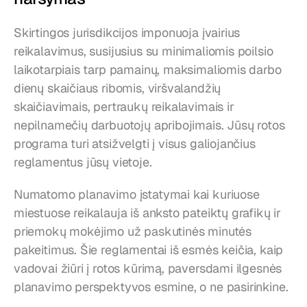
Skirtingos jurisdikcijos imponuoja įvairius 
reikalavimus, susijusius su minimaliomis poilsio 
laikotarpiais tarp pamainų, maksimaliomis darbo 
dienų skaičiaus ribomis, viršvalandžių 
skaičiavimais, pertraukų reikalavimais ir 
nepilnamečių darbuotojų apribojimais. Jūsų rotos 
programa turi atsižvelgti į visus galiojančius 
reglamentus jūsų vietoje.
Numatomo planavimo įstatymai kai kuriuose 
miestuose reikalauja iš anksto pateiktų grafikų ir 
priemokų mokėjimo už paskutinės minutės 
pakeitimus. Šie reglamentai iš esmės keičia, kaip 
vadovai žiūri į rotos kūrimą, paversdami ilgesnės 
planavimo perspektyvos esmine, o ne pasirinkine.