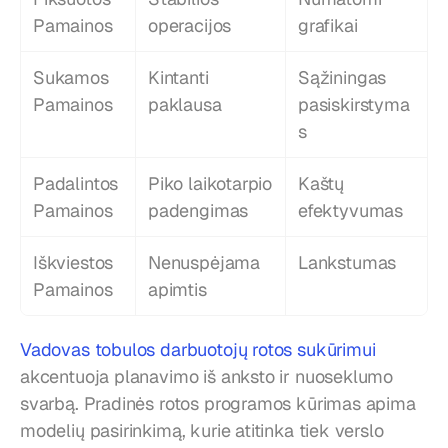
Pamainos
operacijos
grafikai
Sukamos 
Kintanti 
Sąžiningas 
Pamainos
paklausa
pasiskirstyma
s
Padalintos 
Piko laikotarpio 
Kaštų 
Pamainos
padengimas
efektyvumas
Iškviestos 
Nenuspėjama 
Lankstumas
Pamainos
apimtis
Vadovas tobulos darbuotojų rotos sukūrimui
akcentuoja planavimo iš anksto ir nuoseklumo 
svarbą. Pradinės rotos programos kūrimas apima 
modelių pasirinkimą, kurie atitinka tiek verslo 