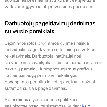
supratimas prieš jiems sutrikdant veiklą leidžia 
vadovams įgyvendinti prevencines priemones.
Darbuotojų pageidavimų derinimas 
su verslo poreikiais
Sąžiningos rotos programos kūrimas reiškia 
individualių pageidavimų suderinimą su veiklos 
reikalavimais. Darbuotojai natūraliai nori 
laisvadienius savaitgaliais, dienos pamainas vietoj 
naktinių pamainų, ir prognozuojamus grafikus. 
Tačiau paslaugų pramonei reikalingas 
padengimas per piko laikotarpius, kurie dažnai 
sutampa su šiais pageidavimais.
Sprendimas slypi skaidriose politikose ir 
sąžiningose rotacijos sistemose. Kuriant 
kaip 