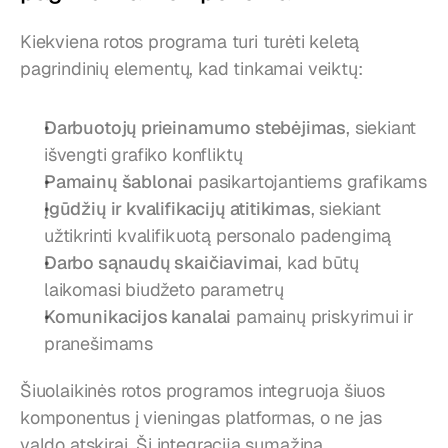
Kiekviena rotos programa turi turėti keletą 
pagrindinių elementų, kad tinkamai veiktų:
Darbuotojų prieinamumo stebėjimas
, siekiant 
išvengti grafiko konfliktų
Pamainų šablonai
 pasikartojantiems grafikams
Įgūdžių ir kvalifikacijų atitikimas
, siekiant 
užtikrinti kvalifikuotą personalo padengimą
Darbo sąnaudų skaičiavimai
, kad būtų 
laikomasi biudžeto parametrų
Komunikacijos kanalai
 pamainų priskyrimui ir 
pranešimams
Šiuolaikinės rotos programos integruoja šiuos 
komponentus į vieningas platformas, o ne jas 
valdo atskirai. Ši integracija sumažina 