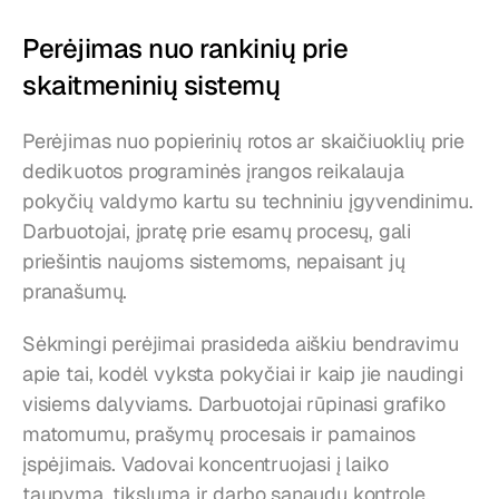
Perėjimas nuo rankinių prie 
skaitmeninių sistemų
Perėjimas nuo popierinių rotos ar skaičiuoklių prie 
dedikuotos programinės įrangos reikalauja 
pokyčių valdymo kartu su techniniu įgyvendinimu. 
Darbuotojai, įpratę prie esamų procesų, gali 
priešintis naujoms sistemoms, nepaisant jų 
pranašumų.
Sėkmingi perėjimai prasideda aiškiu bendravimu 
apie tai, kodėl vyksta pokyčiai ir kaip jie naudingi 
visiems dalyviams. Darbuotojai rūpinasi grafiko 
matomumu, prašymų procesais ir pamainos 
įspėjimais. Vadovai koncentruojasi į laiko 
taupymą, tikslumą ir darbo sąnaudų kontrolę. 