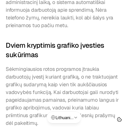
administracinį laiką, o sistema automatiškai 
informuoja darbuotoją apie sprendimą. Nėra 
telefono žymų, nereikia laukti, kol abi šalys yra 
prieinamos tuo pačiu metu.
Dviem kryptimis grafiko įvesties 
sukūrimas
Sėkmingiausios rotos programos įtraukia 
darbuotojų įvestį kuriant grafiką, o ne traktuojant 
grafikų sudarymą kaip vien tik aukščiausios 
vadovybės funkciją. Kai darbuotojai gali nurodyti 
pageidaujamas pamainas, prieinamumo langus ir 
grafiko apribojimus, vadovai kuria labiau 
Select Language
priimtinus grafikus su mažiau vėlesnių prašymų 
Lithuanian
dėl pakeitimų.