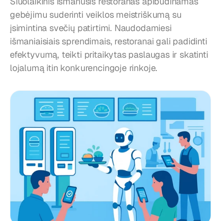
Šiuolaikinis išmanusis restoranas apibūdinamas 
gebėjimu suderinti veiklos meistriškumą su 
įsimintina svečių patirtimi. Naudodamiesi 
išmaniaisiais sprendimais, restoranai gali padidinti 
efektyvumą, teikti pritaikytas paslaugas ir skatinti 
lojalumą itin konkurencingoje rinkoje.