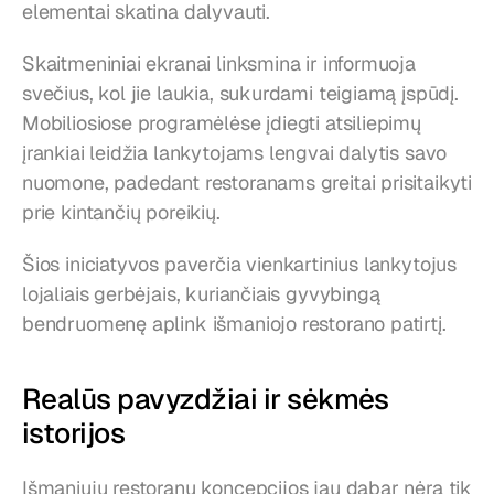
elementai skatina dalyvauti.
Skaitmeniniai ekranai linksmina ir informuoja 
svečius, kol jie laukia, sukurdami teigiamą įspūdį. 
Mobiliosiose programėlėse įdiegti atsiliepimų 
įrankiai leidžia lankytojams lengvai dalytis savo 
nuomone, padedant restoranams greitai prisitaikyti 
prie kintančių poreikių.
Šios iniciatyvos paverčia vienkartinius lankytojus 
lojaliais gerbėjais, kuriančiais gyvybingą 
bendruomenę aplink išmaniojo restorano patirtį.
Realūs pavyzdžiai ir sėkmės 
istorijos
Išmaniųjų restoranų koncepcijos jau dabar nėra tik 