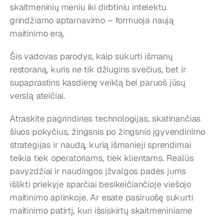
skaitmeninių meniu iki dirbtiniu intelektu 
grindžiamo aptarnavimo – formuoja naują 
maitinimo erą.
Šis vadovas parodys, kaip sukurti išmanų 
restoraną, kuris ne tik džiugins svečius, bet ir 
supaprastins kasdienę veiklą bei paruoš jūsų 
verslą ateičiai.
Atraskite pagrindines technologijas, skatinančias 
šiuos pokyčius, žingsnis po žingsnio įgyvendinimo 
strategijas ir naudą, kurią išmanieji sprendimai 
teikia tiek operatoriams, tiek klientams. Realūs 
pavyzdžiai ir naudingos įžvalgos padės jums 
išlikti priekyje sparčiai besikeičiančioje viešojo 
maitinimo aplinkoje. Ar esate pasiruošę sukurti 
maitinimo patirtį, kuri išsiskirtų skaitmeniniame 