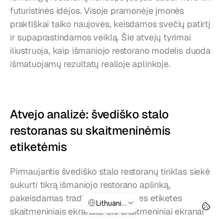
futuristinės idėjos. Visoje pramonėje įmonės 
praktiškai taiko naujoves, keisdamos svečių patirtį 
ir supaprastindamos veiklą. Šie atvejų tyrimai 
iliustruoja, kaip išmaniojo restorano modelis duoda 
išmatuojamų rezultatų realioje aplinkoje.
Atvejo analizė: švediško stalo 
restoranas su skaitmeninėmis 
etiketėmis
Pirmaujantis švediško stalo restoranų tinklas siekė 
sukurti tikrą išmaniojo restorano aplinką, 
Select Language
pakeisdamas tradicines popierines etiketes 
Lithuanian
skaitmeniniais ekranais. Šie skaitmeniniai ekranai 