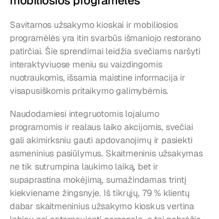
mobiliosios programėlės
Savitarnos užsakymo kioskai ir mobiliosios 
programėlės yra itin svarbūs išmaniojo restorano 
patirčiai. Šie sprendimai leidžia svečiams naršyti 
interaktyviuose meniu su vaizdingomis 
nuotraukomis, išsamia maistine informacija ir 
visapusiškomis pritaikymo galimybėmis.
Naudodamiesi integruotomis lojalumo 
programomis ir realaus laiko akcijomis, svečiai 
gali akimirksniu gauti apdovanojimų ir pasiekti 
asmeninius pasiūlymus. Skaitmeninis užsakymas 
ne tik sutrumpina laukimo laiką, bet ir 
supaprastina mokėjimą, sumažindamas trintį 
kiekviename žingsnyje. Iš tikrųjų, 79 % klientų 
dabar skaitmeninius užsakymo kioskus vertina 