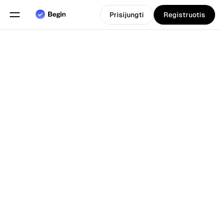
Prisijungti
Registruotis
Pasirinkite kalbą
Anglų
Funkcijos
Atgal į Tinklarastis
Grafiko sudarymas
Darbo laiko apskaita
Ataskaitos
Mobilioji programa
Sukurta