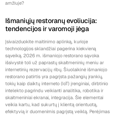
amžiuje?
Išmaniųjų restoranų evoliucija: 
tendencijos ir varomoji jėga
Įsivaizduokite maitinimo aplinką, kurioje 
technologijos sklandžiai pagerina kiekvieną 
sąveiką. 2026 m. išmaniojo restorano sąvoka 
išsivystė toli už paprastų skaitmeninių meniu ar 
internetinių rezervacijų ribų. Šiuolaikinė išmaniojo 
restorano patirtis yra pagrįsta pažangių įrankių, 
tokių kaip daiktų interneto (IoT) įrenginiai, dirbtinio 
intelekto pagrindu veikianti analitika, robotika ir 
skaitmeniniai ekranai, integracija. Šie elementai 
veikia kartu, kad sukurtų į klientą orientuotą, 
efektyvią ir duomenimis pagrįstą veiklą. Perėjimas 