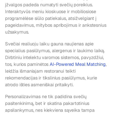
įžvalgos padeda numatyti svečių poreikius. 
Interaktyvūs meniu kioskuose ir mobiliosiose 
programėlėse siūlo patiekalus, atsižvelgiant į 
pageidavimus, mitybos apribojimus ir ankstesnius 
užsakymus.
Svečiai realiuoju laiku gauna naujienas apie 
specialius pasiūlymus, alergenus ir laukimo laiką. 
Dirbtiniu intelektu varomos sistemos, pavyzdžiui, 
tos, kurios paminėtos 
AI-Powered Meal Matching
, 
leidžia išmaniajam restoranui teikti 
rekomendacijas ir tikslinius pasiūlymus, kurie 
atrodo išties asmeniškai pritaikyti.
Personalizavimas ne tik padidina svečių 
pasitenkinimą, bet ir skatina pakartotinius 
apsilankymus, nes kiekviena sąveika tampa 