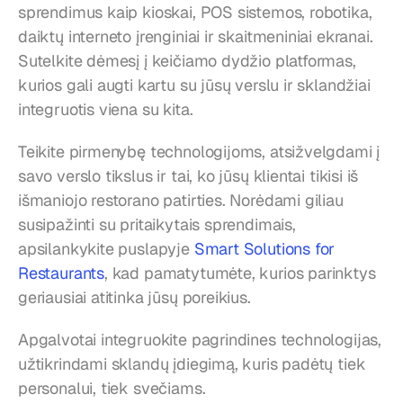
sprendimus kaip kioskai, POS sistemos, robotika, 
daiktų interneto įrenginiai ir skaitmeniniai ekranai. 
Sutelkite dėmesį į keičiamo dydžio platformas, 
kurios gali augti kartu su jūsų verslu ir sklandžiai 
integruotis viena su kita.
Teikite pirmenybę technologijoms, atsižvelgdami į 
savo verslo tikslus ir tai, ko jūsų klientai tikisi iš 
išmaniojo restorano patirties. Norėdami giliau 
susipažinti su pritaikytais sprendimais, 
apsilankykite puslapyje 
Smart Solutions for 
Restaurants
, kad pamatytumėte, kurios parinktys 
geriausiai atitinka jūsų poreikius.
Apgalvotai integruokite pagrindines technologijas, 
užtikrindami sklandų įdiegimą, kuris padėtų tiek 
personalui, tiek svečiams.