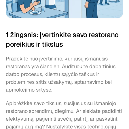
1 žingsnis: Įvertinkite savo restorano 
poreikius ir tikslus
Pradėkite nuo įvertinimo, kur jūsų išmanusis 
restoranas yra šiandien. Audituokite dabartinius 
darbo procesus, klientų sąlyčio taškus ir 
problemines sritis užsakymų, aptarnavimo bei 
apmokėjimo srityse.
Apibrėžkite savo tikslus, susijusius su išmaniojo 
restorano sprendimų diegimu. Ar siekiate padidinti 
efektyvumą, pagerinti svečių patirtį, ar paskatinti 
pajamų augimą? Nustatykite visas technologijų 