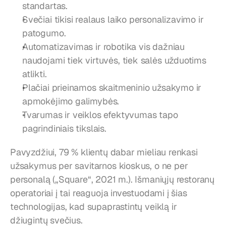
standartas.
Svečiai tikisi realaus laiko personalizavimo ir 
patogumo.
Automatizavimas ir robotika vis dažniau 
naudojami tiek virtuvės, tiek salės užduotims 
atlikti.
Plačiai prieinamos skaitmeninio užsakymo ir 
apmokėjimo galimybės.
Tvarumas ir veiklos efektyvumas tapo 
pagrindiniais tikslais.
Pavyzdžiui, 79 % klientų dabar mieliau renkasi 
užsakymus per savitarnos kioskus, o ne per 
personalą („Square“, 2021 m.). Išmaniųjų restoranų 
operatoriai į tai reaguoja investuodami į šias 
technologijas, kad supaprastintų veiklą ir 
džiugintų svečius.