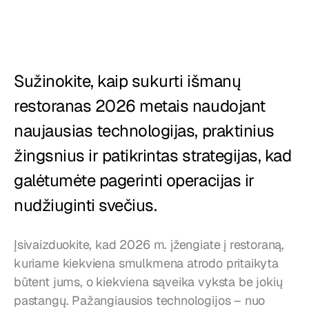
Restoranai
Užkandinės
Kepyklos
Sužinokite, kaip sukurti išmanų 
Maisto tiekimas
restoranas 2026 metais naudojant 
naujausias technologijas, praktinius 
Kainos
žingsnius ir patikrintas strategijas, kad 
galėtumėte pagerinti operacijas ir 
nudžiuginti svečius.
Įsivaizduokite, kad 2026 m. įžengiate į restoraną, 
kuriame kiekviena smulkmena atrodo pritaikyta 
būtent jums, o kiekviena sąveika vyksta be jokių 
pastangų. Pažangiausios technologijos – nuo 