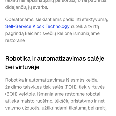
labiau nei aptarnaujantį personalą, o tai pabrėžia 
didėjančią jų svarbą.
Operatoriams, siekiantiems padidinti efektyvumą, 
Self-Service Kiosk Technology
 suteikia tvirtą 
pagrindą keičiant svečių kelionę išmaniajame 
restorane.
Robotika ir automatizavimas salėje 
bei virtuvėje
Robotika ir automatizavimas iš esmės keičia 
žaidimo taisykles tiek salės (FOH), tiek virtuvės 
(BOH) veikloje. Išmaniajame restorane robotai 
atlieka maisto ruošimo, lėkščių pristatymo ir net 
valymo užduotis, užtikrindami tikslumą bei greitį.