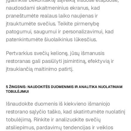
naudosdami skaitmeninius ekranus, kad 
praneštumėte realaus laiko naujienas ir 
įtrauktumėte svečius. Teikite pirmenybę 
patogumui, saugumui ir personalizavimui, kad 
patenkintumėte šiuolaikinius lūkesčius.
Pertvarkius svečių kelionę, jūsų išmanusis 
restoranas gali pasiūlyti įsimintiną, efektyvią ir 
įtraukiančią maitinimo patirtį.
5 ŽINGSNIS: NAUDOKITĖS DUOMENIMIS IR ANALITIKA NUOLATINIAM 
TOBULĖJIMUI
Išnaudokite duomenis iš kiekvieno išmaniojo 
restorano sąlyčio taško, kad skatintumėte nuolatinį 
tobulėjimą. Rinkite ir analizuokite svečių 
atsiliepimus, pardavimų tendencijas ir veiklos 