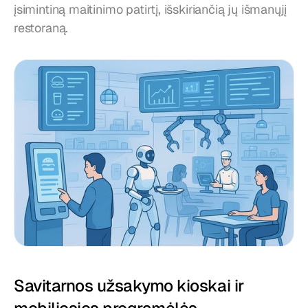
įsimintiną maitinimo patirtį, išskiriančią jų išmanųjį 
restoraną.
Savitarnos užsakymo kioskai ir 