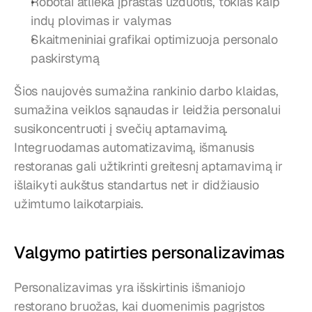
Robotai atlieka įprastas užduotis, tokias kaip 
indų plovimas ir valymas
Skaitmeniniai grafikai optimizuoja personalo 
paskirstymą
Šios naujovės sumažina rankinio darbo klaidas, 
sumažina veiklos sąnaudas ir leidžia personalui 
susikoncentruoti į svečių aptarnavimą. 
Integruodamas automatizavimą, išmanusis 
restoranas gali užtikrinti greitesnį aptarnavimą ir 
išlaikyti aukštus standartus net ir didžiausio 
užimtumo laikotarpiais.
Valgymo patirties personalizavimas
Personalizavimas yra išskirtinis išmaniojo 
restorano bruožas, kai duomenimis pagrįstos 