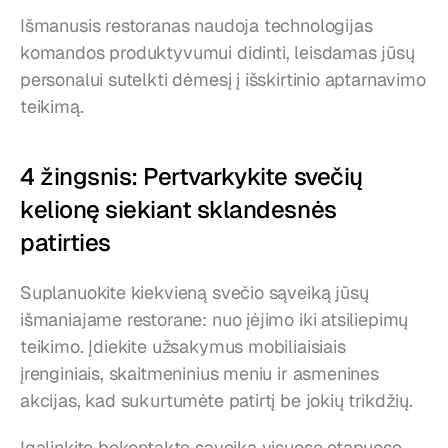
Išmanusis restoranas naudoja technologijas 
komandos produktyvumui didinti, leisdamas jūsų 
personalui sutelkti dėmesį į išskirtinio aptarnavimo 
teikimą.
4 žingsnis: Pertvarkykite svečių 
kelionę siekiant sklandesnės 
patirties
Suplanuokite kiekvieną svečio sąveiką jūsų 
išmaniajame restorane: nuo įėjimo iki atsiliepimų 
teikimo. Įdiekite užsakymus mobiliaisiais 
įrenginiais, skaitmeninius meniu ir asmenines 
akcijas, kad sukurtumėte patirtį be jokių trikdžių.
Įgalinkite bekontaktę sąveiką visuose etapuose, 