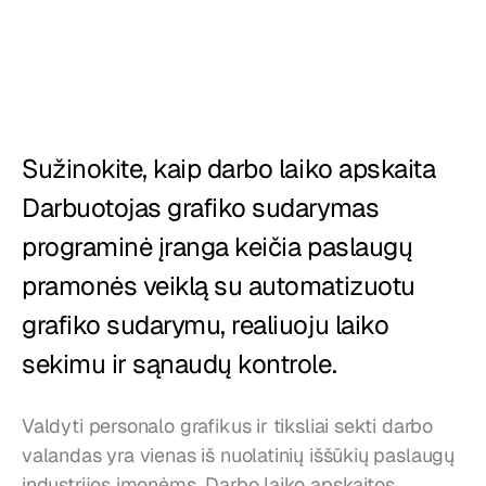
Restoranai
Užkandinės
Kepyklos
Maisto tiekimas
Sužinokite, kaip darbo laiko apskaita 
Darbuotojas grafiko sudarymas 
Kainos
programinė įranga keičia paslaugų 
pramonės veiklą su automatizuotu 
grafiko sudarymu, realiuoju laiko 
sekimu ir sąnaudų kontrole.
Valdyti personalo grafikus ir tiksliai sekti darbo 
valandas yra vienas iš nuolatinių iššūkių paslaugų 
industrijos įmonėms. Darbo laiko apskaitos 