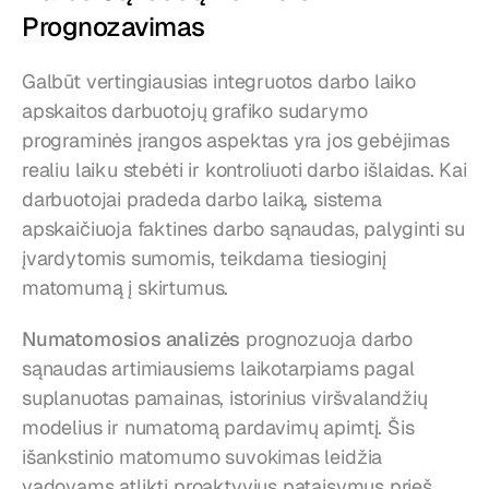
Prognozavimas
Galbūt vertingiausias integruotos darbo laiko 
apskaitos darbuotojų grafiko sudarymo 
programinės įrangos aspektas yra jos gebėjimas 
realiu laiku stebėti ir kontroliuoti darbo išlaidas. Kai 
darbuotojai pradeda darbo laiką, sistema 
apskaičiuoja faktines darbo sąnaudas, palyginti su 
įvardytomis sumomis, teikdama tiesioginį 
matomumą į skirtumus.
Numatomosios analizės
 prognozuoja darbo 
sąnaudas artimiausiems laikotarpiams pagal 
suplanuotas pamainas, istorinius viršvalandžių 
modelius ir numatomą pardavimų apimtį. Šis 
išankstinio matomumo suvokimas leidžia 
vadovams atlikti proaktyvius pataisymus prieš 