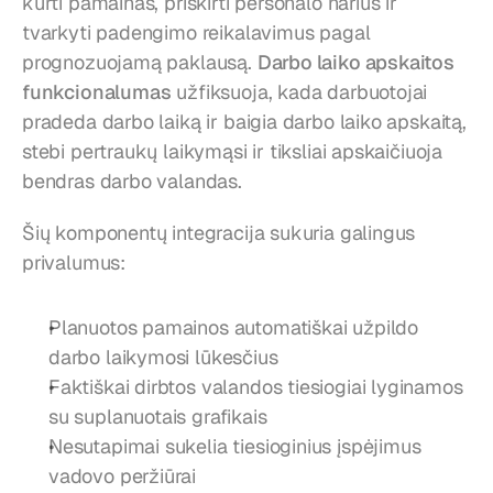
kurti pamainas, priskirti personalo narius ir 
tvarkyti padengimo reikalavimus pagal 
prognozuojamą paklausą. 
Darbo laiko apskaitos 
funkcionalumas
 užfiksuoja, kada darbuotojai 
pradeda darbo laiką ir baigia darbo laiko apskaitą, 
stebi pertraukų laikymąsi ir tiksliai apskaičiuoja 
bendras darbo valandas.
Šių komponentų integracija sukuria galingus 
privalumus:
Planuotos pamainos automatiškai užpildo 
darbo laikymosi lūkesčius
Faktiškai dirbtos valandos tiesiogiai lyginamos 
su suplanuotais grafikais
Nesutapimai sukelia tiesioginius įspėjimus 
vadovo peržiūrai