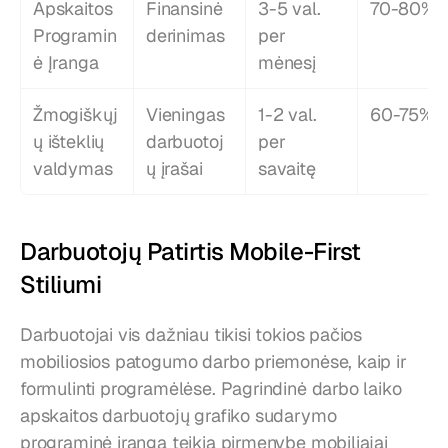
Apskaitos 
Finansinė 
3-5 val. 
70-80%
Programin
derinimas
per 
ė Įranga
mėnesį
Žmogiškųj
Vieningas 
1-2 val. 
60-75%
ų išteklių 
darbuotoj
per 
valdymas
ų įrašai
savaitę
Darbuotojų Patirtis Mobile-First 
Stiliumi
Darbuotojai vis dažniau tikisi tokios pačios 
mobiliosios patogumo darbo priemonėse, kaip ir 
formulinti programėlėse. Pagrindinė darbo laiko 
apskaitos darbuotojų grafiko sudarymo 
programinė įranga teikia pirmenybę mobiliajai 