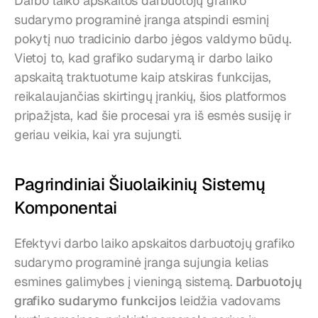
Darbo laiko apskaitos darbuotojų grafiko 
sudarymo programinė įranga atspindi esminį 
pokytį nuo tradicinio darbo jėgos valdymo būdų. 
Vietoj to, kad grafiko sudarymą ir darbo laiko 
apskaitą traktuotume kaip atskiras funkcijas, 
reikalaujančias skirtingų įrankių, šios platformos 
pripažįsta, kad šie procesai yra iš esmės susiję ir 
geriau veikia, kai yra sujungti.
Pagrindiniai Šiuolaikinių Sistemų 
Komponentai
Efektyvi darbo laiko apskaitos darbuotojų grafiko 
sudarymo programinė įranga sujungia kelias 
esmines galimybes į vieningą sistemą. 
Darbuotojų 
grafiko sudarymo funkcijos
 leidžia vadovams 