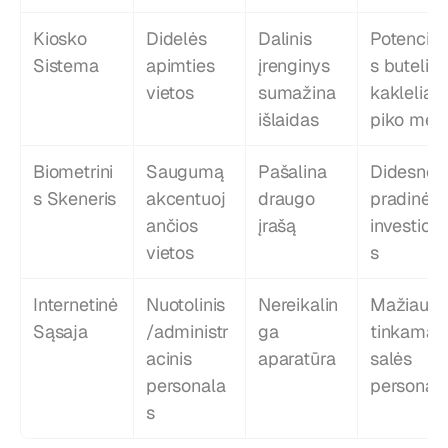
Kiosko 
Didelės 
Dalinis 
Potencial
Sistema
apimties 
įrenginys 
s butelio 
vietos
sumažina 
kakleliai 
išlaidas
piko met
Biometrini
Saugumą 
Pašalina 
Didesnės 
s Skeneris
akcentuoj
draugo 
pradinės 
ančios 
įrašą
investicij
vietos
s
Internetinė 
Nuotolinis
Nereikalin
Mažiau 
Sąsaja
/administr
ga 
tinkama 
acinis 
aparatūra
salės 
personala
personalu
s