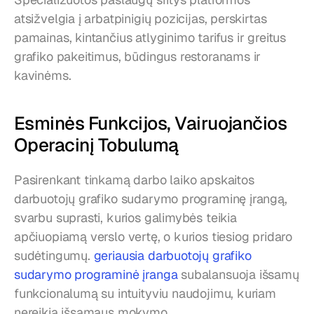
atsižvelgia į arbatpinigių pozicijas, perskirtas 
pamainas, kintančius atlyginimo tarifus ir greitus 
grafiko pakeitimus, būdingus restoranams ir 
kavinėms.
Esminės Funkcijos, Vairuojančios 
Operacinį Tobulumą
Pasirenkant tinkamą darbo laiko apskaitos 
darbuotojų grafiko sudarymo programinę įrangą, 
svarbu suprasti, kurios galimybės teikia 
apčiuopiamą verslo vertę, o kurios tiesiog pridaro 
sudėtingumų. 
geriausia darbuotojų grafiko 
sudarymo programinė įranga
 subalansuoja išsamų 
funkcionalumą su intuityviu naudojimu, kuriam 
nereikia išsamaus mokymo.