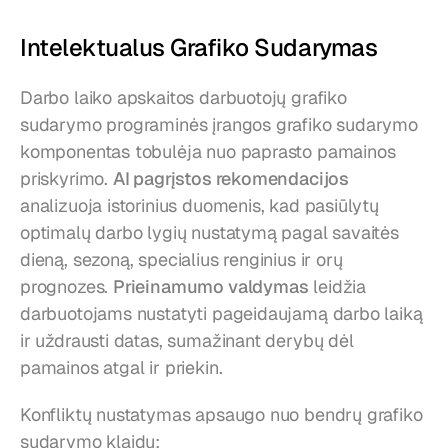
Intelektualus Grafiko Sudarymas
Darbo laiko apskaitos darbuotojų grafiko 
sudarymo programinės įrangos grafiko sudarymo 
komponentas tobulėja nuo paprasto pamainos 
priskyrimo. 
AI pagrįstos rekomendacijos
analizuoja istorinius duomenis, kad pasiūlytų 
optimalų darbo lygių nustatymą pagal savaitės 
dieną, sezoną, specialius renginius ir orų 
prognozes. 
Prieinamumo valdymas
 leidžia 
darbuotojams nustatyti pageidaujamą darbo laiką 
ir uždrausti datas, sumažinant derybų dėl 
pamainos atgal ir priekin.
Konfliktų nustatymas apsaugo nuo bendrų grafiko 
sudarymo klaidų: