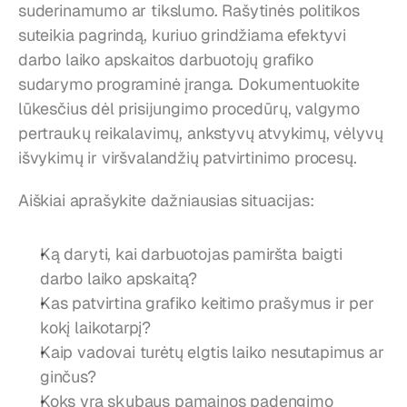
suderinamumo ar tikslumo. Rašytinės politikos 
suteikia pagrindą, kuriuo grindžiama efektyvi 
darbo laiko apskaitos darbuotojų grafiko 
sudarymo programinė įranga. Dokumentuokite 
lūkesčius dėl prisijungimo procedūrų, valgymo 
pertraukų reikalavimų, ankstyvų atvykimų, vėlyvų 
išvykimų ir viršvalandžių patvirtinimo procesų.
Aiškiai aprašykite dažniausias situacijas:
Ką daryti, kai darbuotojas pamiršta baigti 
darbo laiko apskaitą?
Kas patvirtina grafiko keitimo prašymus ir per 
kokį laikotarpį?
Kaip vadovai turėtų elgtis laiko nesutapimus ar 
ginčus?
Koks yra skubaus pamainos padengimo 