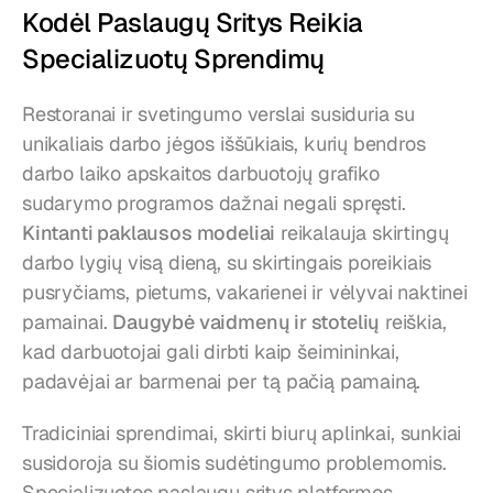
Kodėl Paslaugų Sritys Reikia 
Specializuotų Sprendimų
Restoranai ir svetingumo verslai susiduria su 
unikaliais darbo jėgos iššūkiais, kurių bendros 
darbo laiko apskaitos darbuotojų grafiko 
sudarymo programos dažnai negali spręsti. 
Kintanti paklausos modeliai
 reikalauja skirtingų 
darbo lygių visą dieną, su skirtingais poreikiais 
pusryčiams, pietums, vakarienei ir vėlyvai naktinei 
pamainai. 
Daugybė vaidmenų ir stotelių
 reiškia, 
kad darbuotojai gali dirbti kaip šeimininkai, 
padavėjai ar barmenai per tą pačią pamainą.
Tradiciniai sprendimai, skirti biurų aplinkai, sunkiai 
susidoroja su šiomis sudėtingumo problemomis. 
Specializuotos paslaugų sritys platformos 