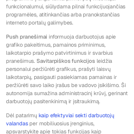
funkcionalumui, siūlydama pilnai funkcijuojančias 
programėles, atitinkančias arba pranokstančias 
interneto portalų galimybes.
Push pranešimai
 informuoja darbuotojus apie 
grafiko pakeitimus, pamainos priminimus, 
laikotarpio prašymo patvirtinimus ir svarbius 
pranešimus. 
Savitarpiškos funkcijos
 leidžia 
personalui peržiūrėti grafikus, prašyti laisvų 
laikotarpių, pasigauti pasiekiamas pamainas ir 
peržiūrėti savo laiko įrašus be vadovo įsikišimo. Ši 
autonomija sumažina administracinį krūvį, gerinant 
darbuotojų pasitenkinimą ir įsitraukimą.
Dėl patarimų 
kaip efektyviai sekti darbuotojų 
valandas
 per mobiliuosius įrenginius, 
apsvarstykite apie tokias funkcijas kaip 