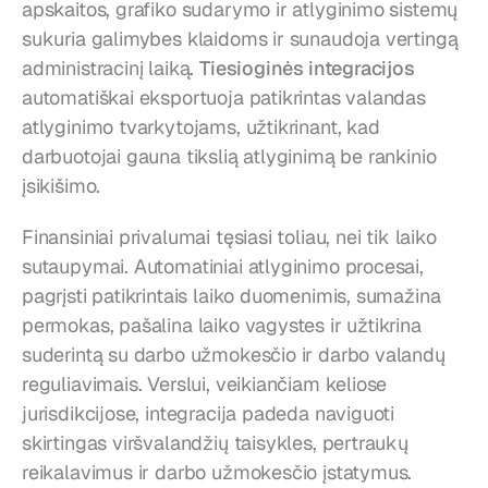
apskaitos, grafiko sudarymo ir atlyginimo sistemų 
sukuria galimybes klaidoms ir sunaudoja vertingą 
administracinį laiką. 
Tiesioginės integracijos
automatiškai eksportuoja patikrintas valandas 
atlyginimo tvarkytojams, užtikrinant, kad 
darbuotojai gauna tikslią atlyginimą be rankinio 
įsikišimo.
Finansiniai privalumai tęsiasi toliau, nei tik laiko 
sutaupymai. Automatiniai atlyginimo procesai, 
pagrįsti patikrintais laiko duomenimis, sumažina 
permokas, pašalina laiko vagystes ir užtikrina 
suderintą su darbo užmokesčio ir darbo valandų 
reguliavimais. Verslui, veikiančiam keliose 
jurisdikcijose, integracija padeda naviguoti 
skirtingas viršvalandžių taisykles, pertraukų 
reikalavimus ir darbo užmokesčio įstatymus.