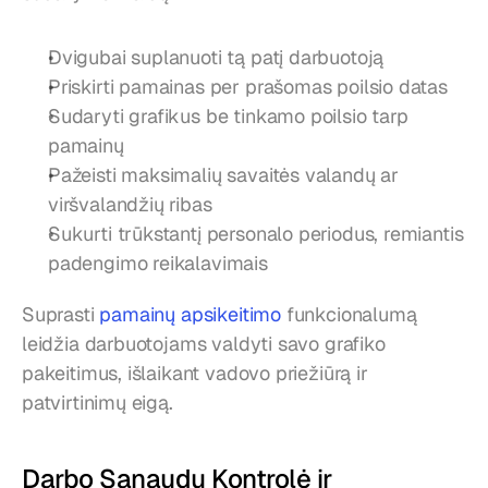
Dvigubai suplanuoti tą patį darbuotoją
Priskirti pamainas per prašomas poilsio datas
Sudaryti grafikus be tinkamo poilsio tarp 
pamainų
Pažeisti maksimalių savaitės valandų ar 
viršvalandžių ribas
Sukurti trūkstantį personalo periodus, remiantis 
padengimo reikalavimais
Suprasti 
pamainų apsikeitimo
 funkcionalumą 
leidžia darbuotojams valdyti savo grafiko 
pakeitimus, išlaikant vadovo priežiūrą ir 
patvirtinimų eigą.
Darbo Sąnaudų Kontrolė ir 