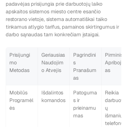
padavėjas prisijungia prie darbuotojų laiko 
apskaitos sistemos miesto centre esančio 
restorano vietoje, sistema automatiškai taiko 
tinkamus atlygio tarifus, pamainos skirtingumus ir 
darbo sąnaudas tam konkrečiam įstaigai.
Prisijungi
Geriausias 
Pagrindini
Pirminis 
mo 
Naudojim
s 
Apribojim
Metodas
o Atvejis
Pranašum
as
as
Mobilūs 
Išdalintos 
Patoguma
Reikia 
Programėl
komandos
s ir 
darbuotoj
ės
prieinamu
ų 
mas
išmaniųjų 
telefonų