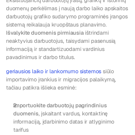
Eksistuojančių darbuotojų įrašų, grafikų ir istorinių 
duomenų perkėlimas į naują darbo laiko apskaitos 
darbuotojų grafiko sudarymo programinės įrangos 
sistemą reikalauja kruopštaus planavimo. 
Išvalykite duomenis pirmiausia
 ištrindami 
neaktyvius darbuotojus, taisydami pasenusią 
informaciją ir standartizuodami vardinius 
pavadinimus ir darbo titulus.
geriausios laiko ir lankomumo sistemos
 siūlo 
importavimo įrankius ir migracijos palaikymą, 
tačiau patikra išlieka esminė:
Importuokite darbuotojų pagrindinius 
duomenis
, įskaitant vardus, kontaktinę 
informaciją, įdarbinimo datas ir atlyginimo 
tarifus