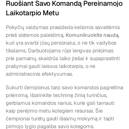
Ruošiant Savo Komandą Pereinamojo 
Laikotarpio Metu
Pokyčių valdymas prasideda keliomis savaitėmis 
prieš sistemos paleidimą. 
Komunikuokite naudą
, 
kuri yra svarbi jūsų personalui, o ne tik vadybos 
tikslams. Darbuotojams rūpi lengvas priėjimas 
prie pamainų, skaidrūs laiko įrašai ir supaprastinti 
prašymai gauti laisvus laikotarpis, o ne 
administracinis efektyvumas.
Sukurti čempionus tarp savo komandos pagreitina 
priėmimą. Išsirinkite techninę žinią turinčius, 
gerbiamus komandos narius, kurie gali tarnauti 
kaip perėjimo metu kolegiem resursai. Šie 
čempionai turėtų gauti išsamų mokymą ir tapti 
pirmojo lygio pagalba savo kolegoms.