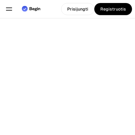
Prisijungti
Registruotis
Pasirinkite kalbą
Anglų
Funkcijos
Atgal į Tinklarastis
Grafiko sudarymas
Darbo laiko apskaita
Ataskaitos
Mobilioji programa
Sukurta