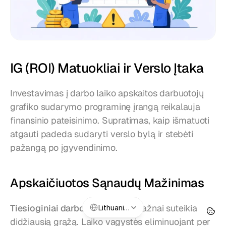
IG (ROI) Matuokliai ir Verslo Įtaka
Investavimas į darbo laiko apskaitos darbuotojų 
grafiko sudarymo programinę įrangą reikalauja 
finansinio pateisinimo. Supratimas, kaip išmatuoti 
atgauti padeda sudaryti verslo bylą ir stebėti 
pažangą po įgyvendinimo.
Apskaičiuotos Sąnaudų Mažinimas
Select Language
Tiesioginiai darbo sutaupimai
 dažnai suteikia 
Lithuanian
didžiausią grąžą. Laiko vagystės eliminuojant per 