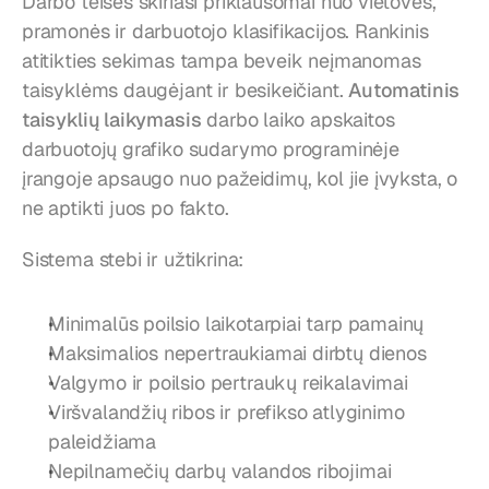
Darbo teisės skiriasi priklausomai nuo vietovės, 
pramonės ir darbuotojo klasifikacijos. Rankinis 
atitikties sekimas tampa beveik neįmanomas 
taisyklėms daugėjant ir besikeičiant. 
Automatinis 
taisyklių laikymasis
 darbo laiko apskaitos 
darbuotojų grafiko sudarymo programinėje 
įrangoje apsaugo nuo pažeidimų, kol jie įvyksta, o 
ne aptikti juos po fakto.
Sistema stebi ir užtikrina:
Minimalūs poilsio laikotarpiai tarp pamainų
Maksimalios nepertraukiamai dirbtų dienos
Valgymo ir poilsio pertraukų reikalavimai
Viršvalandžių ribos ir prefikso atlyginimo 
paleidžiama
Nepilnamečių darbų valandos ribojimai