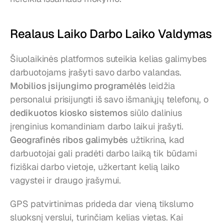
Realaus Laiko Darbo Laiko Valdymas
Šiuolaikinės platformos suteikia kelias galimybes 
darbuotojams įrašyti savo darbo valandas. 
Mobilios įsijungimo programėlės
 leidžia 
personalui prisijungti iš savo išmaniųjų telefonų, o 
dedikuotos kiosko sistemos
 siūlo dalinius 
įrenginius komandiniam darbo laikui įrašyti. 
Geografinės ribos galimybės
 užtikrina, kad 
darbuotojai gali pradėti darbo laiką tik būdami 
fiziškai darbo vietoje, užkertant kelią laiko 
vagystei ir draugo įrašymui.
GPS patvirtinimas prideda dar vieną tikslumo 
sluoksnį verslui, turinčiam kelias vietas. Kai 