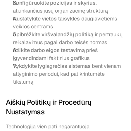
Konfigūruokite pozicijas ir skyrius
, 
atitinkančius jūsų organizacinę struktūrą
Nustatykite vietos taisykles
 daugiavietiems 
veiklos centrams
Apibrėžkite viršvalandžių politiką
 ir pertraukų 
reikalavimus pagal darbo teisės normas
Atlikite darbo eigos testavimą
 prieš 
įgyvendindami faktinius grafikus
Vykdykite lygiagrečias sistemas
 bent vienam 
atlyginimo periodui, kad patikrintumėte 
tikslumą
Aiškių Politikų ir Procedūrų 
Nustatymas
Technologija vien pati negarantuoja 