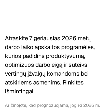
Restoranai
Užkandinės
Kepyklos
Maisto tiekimas
Atraskite 7 geriausias 2026 metų 
darbo laiko apskaitos programėles, 
Kainos
kurios padidins produktyvumą, 
optimizuos darbo eigą ir suteiks 
vertingų įžvalgų komandoms bei 
atskiriems asmenims. Rinkitės 
išmintingai.
Ar žinojote, kad prognozuojama, jog iki 2026 m. 