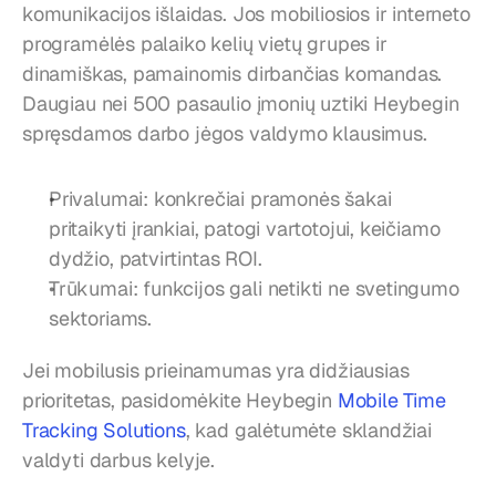
komunikacijos išlaidas. Jos mobiliosios ir interneto 
programėlės palaiko kelių vietų grupes ir 
dinamiškas, pamainomis dirbančias komandas. 
Daugiau nei 500 pasaulio įmonių uztiki Heybegin 
spręsdamos darbo jėgos valdymo klausimus.
Privalumai: konkrečiai pramonės šakai 
pritaikyti įrankiai, patogi vartotojui, keičiamo 
dydžio, patvirtintas ROI.
Trūkumai: funkcijos gali netikti ne svetingumo 
sektoriams.
Jei mobilusis prieinamumas yra didžiausias 
prioritetas, pasidomėkite Heybegin 
Mobile Time 
Tracking Solutions
, kad galėtumėte sklandžiai 
valdyti darbus kelyje.