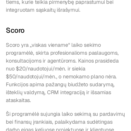
tiems, kurie teikia pirmenybę paprastumui bei 
integruotam sąskaitų išrašymui.
Scoro
Scoro yra „viskas viename“ laiko sekimo 
programėlė, skirta profesionalioms paslaugoms, 
konsultacijoms ir agentūroms. Kainos prasideda 
nuo $20/naudotojui/mėn. ir siekia 
$50/naudotojui/mėn., o nemokamo plano nėra. 
Funkcijos apima pažangų biudžeto sudarymą, 
išteklių valdymą, CRM integraciją ir išsamias 
ataskaitas.
Ši programėlė sujungia laiko sekimą su pardavimų 
bei finansų įrankiais, palaikydama sudėtingas 
darbo eigas keliuose projektuose ir klientuose. 