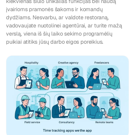
kiekvienas siūlo unikalias funkcijas bei naudą 
įvairioms pramonės šakoms ir komandų 
dydžiams. Nesvarbu, ar valdote restoraną, 
vadovaujate nuotolinei agentūrai, ar turite mažą 
verslą, viena iš šių laiko sekimo programėlių 
puikiai atitiks jūsų darbo eigos poreikius.