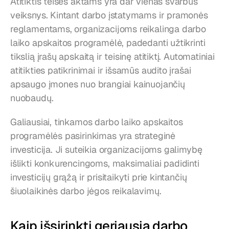
Atitiktis teisės aktams yra dar vienas svarbus 
veiksnys. Kintant darbo įstatymams ir pramonės 
reglamentams, organizacijoms reikalinga darbo 
laiko apskaitos programėlė, padedanti užtikrinti 
tikslią įrašų apskaitą ir teisinę atitiktį. Automatiniai 
atitikties patikrinimai ir išsamūs audito įrašai 
apsaugo įmones nuo brangiai kainuojančių 
nuobaudų.
Galiausiai, tinkamos darbo laiko apskaitos 
programėlės pasirinkimas yra strateginė 
investicija. Ji suteikia organizacijoms galimybę 
išlikti konkurencingoms, maksimaliai padidinti 
investicijų grąžą ir prisitaikyti prie kintančių 
šiuolaikinės darbo jėgos reikalavimų.
Kaip išsirinkti geriausią darbo 