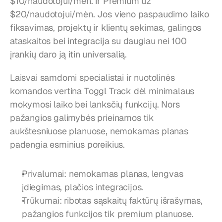
$10/naudotojui/mėn. ir Premium už 
$20/naudotojui/mėn. Jos vieno paspaudimo laiko 
fiksavimas, projektų ir klientų sekimas, galingos 
ataskaitos bei integracija su daugiau nei 100 
įrankių daro ją itin universalią.
Laisvai samdomi specialistai ir nuotolinės 
komandos vertina Toggl Track dėl minimalaus 
mokymosi laiko bei lanksčių funkcijų. Nors 
pažangios galimybės prieinamos tik 
aukštesniuose planuose, nemokamas planas 
padengia esminius poreikius.
Privalumai: nemokamas planas, lengvas 
įdiegimas, plačios integracijos.
Trūkumai: ribotas sąskaitų faktūrų išrašymas, 
pažangios funkcijos tik premium planuose.