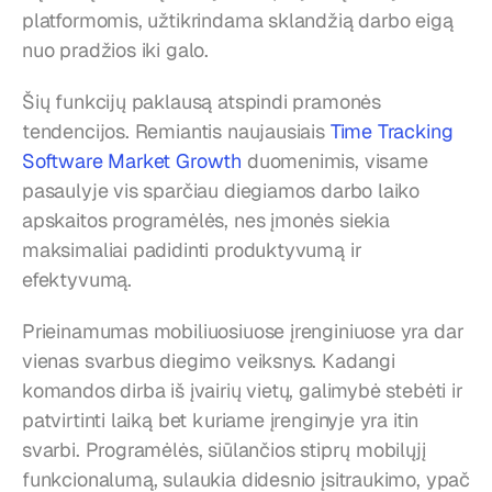
platformomis, užtikrindama sklandžią darbo eigą 
nuo pradžios iki galo.
Šių funkcijų paklausą atspindi pramonės 
tendencijos. Remiantis naujausiais 
Time Tracking 
Software Market Growth
 duomenimis, visame 
pasaulyje vis sparčiau diegiamos darbo laiko 
apskaitos programėlės, nes įmonės siekia 
maksimaliai padidinti produktyvumą ir 
efektyvumą.
Prieinamumas mobiliuosiuose įrenginiuose yra dar 
vienas svarbus diegimo veiksnys. Kadangi 
komandos dirba iš įvairių vietų, galimybė stebėti ir 
patvirtinti laiką bet kuriame įrenginyje yra itin 
svarbi. Programėlės, siūlančios stiprų mobilųjį 
funkcionalumą, sulaukia didesnio įsitraukimo, ypač 