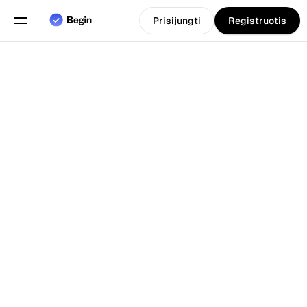
Prisijungti
Registruotis
Pasirinkite kalbą
Anglų
Funkcijos
Atgal į Tinklarastis
Grafiko sudarymas
Darbo laiko apskaita
Ataskaitos
Mobilioji programa
Sukurta