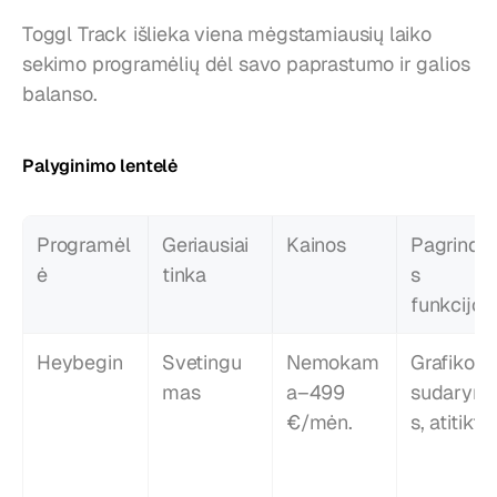
Toggl Track išlieka viena mėgstamiausių laiko 
sekimo programėlių dėl savo paprastumo ir galios 
balanso.
Palyginimo lentelė
Programėl
Geriausiai 
Kainos
Pagrindin
ė
tinka
s 
funkcijos
Heybegin
Svetingu
Nemokam
Grafiko 
mas
a–499 
sudarym
€/mėn.
s, atitiktis