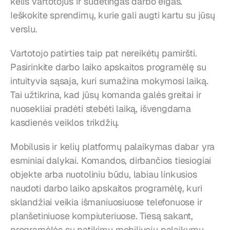
kelis vartotojus ir sudėtingas darbo eigas. 
Ieškokite sprendimų, kurie gali augti kartu su jūsų 
verslu.
Vartotojo patirties taip pat nereikėtų pamiršti. 
Pasirinkite darbo laiko apskaitos programėlę su 
intuityvia sąsaja, kuri sumažina mokymosi laiką. 
Tai užtikrina, kad jūsų komanda galės greitai ir 
nuosekliai pradėti stebėti laiką, išvengdama 
kasdienės veiklos trikdžių.
Mobilusis ir kelių platformų palaikymas dabar yra 
esminiai dalykai. Komandos, dirbančios tiesiogiai 
objekte arba nuotoliniu būdu, labiau linkusios 
naudoti darbo laiko apskaitos programėlę, kuri 
sklandžiai veikia išmaniuosiuose telefonuose ir 
planšetiniuose kompiuteriuose. Tiesą sakant, 
programėlės su patikimu mobiliuoju palaikymu 