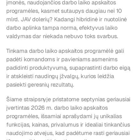
įmonės, naudojančios darbo laiko apskaitos 
programėles, kasmet sutaupys daugiau nei 10 
mlrd. JAV dolerių? Kadangi hibridinė ir nuotolinė 
darbo aplinka tampa norma, efektyvus laiko 
valdymas dar niekada nebuvo toks svarbus.
Tinkama darbo laiko apskaitos programėlė gali 
padėti komandoms ir pavieniams asmenims 
padidinti produktyvumą, supaprastinti darbo eigą 
ir atskleisti naudingų įžvalgų, kurios leidžia 
pasiekti geresnių rezultatų.
Šiame straipsnyje pristatome septynias geriausiai 
įvertintas 2026 m. darbo laiko apskaitos 
programėles, išsamiai aprašydami jų unikalias 
funkcijas, kainas, privalumus ir idealiai tinkančius 
naudojimo atvejus, kad padėtume rasti geriausiai 