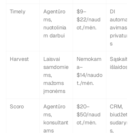
Timely
Agentūro
$9–
DI 
ms, 
$22/naud
automati
nuotolinia
ot./mėn.
avimas, 
m darbui
privatum
s
Harvest
Laisvai 
Nemokam
Sąskaitos,
samdomie
a–
išlaidos
ms, 
$14/naudo
mažoms 
t./mėn.
įmonėms
Scoro
Agentūro
$20–
CRM, 
ms, 
$50/naud
biudžeto 
konsultant
ot./mėn.
sudarym
ams
s, 