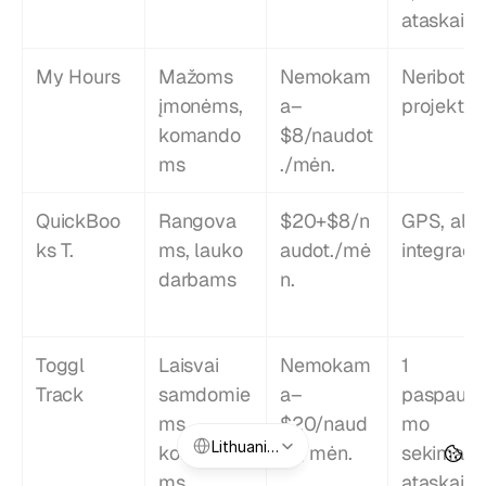
ataskaito
My Hours
Mažoms 
Nemokam
Neriboti 
įmonėms, 
a–
projektai
komando
$8/naudot
ms
./mėn.
QuickBoo
Rangova
$20+$8/n
GPS, algų
ks T.
ms, lauko 
audot./mė
integracij
darbams
n.
Toggl 
Laisvai 
Nemokam
1 
Track
samdomie
a–
paspaudi
ms, 
$20/naud
mo 
Select Language
Lithuanian
komando
ot./mėn.
sekimas, 
ms
ataskaito