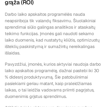
grąža (ROI)
Darbo laiko apskaitos programėlės nauda 
neapsiriboja tik valandų fiksavimu. Šiuolaikiniai 
sprendimai siūlo galingas analitikos ir ataskaitų 
teikimo funkcijas. Įmonės gali naudoti sekamo 
laiko duomenis, kad nustatytų kliūtis, optimizuotų 
išteklių paskirstymą ir sumažintų nereikalingas 
išlaidas.
Pavyzdžiui, įmonės, kurios aktyviai naudoja darbo 
laiko apskaitos programėlę, dažnai pastebi iki 30 
% didesnį produktyvumą. Šie patobulinimai 
pasiekiami geriau matant, kaip praleidžiamas 
laikas, o tai leidžia vadovams priimti pagrįstus, 
duomenimis grįstus sprendimus.