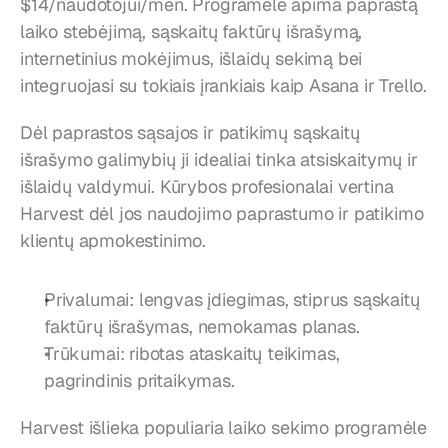
$14/naudotojui/mėn. Programėlė apima paprastą 
laiko stebėjimą, sąskaitų faktūrų išrašymą, 
internetinius mokėjimus, išlaidų sekimą bei 
integruojasi su tokiais įrankiais kaip Asana ir Trello.
Dėl paprastos sąsajos ir patikimų sąskaitų 
išrašymo galimybių ji idealiai tinka atsiskaitymų ir 
išlaidų valdymui. Kūrybos profesionalai vertina 
Harvest dėl jos naudojimo paprastumo ir patikimo 
klientų apmokestinimo.
Privalumai: lengvas įdiegimas, stiprus sąskaitų 
faktūrų išrašymas, nemokamas planas.
Trūkumai: ribotas ataskaitų teikimas, 
pagrindinis pritaikymas.
Harvest išlieka populiaria laiko sekimo programėle 