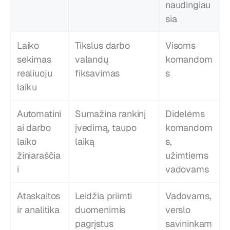
naudingiau
sia
Laiko 
Tikslus darbo 
Visoms 
sekimas 
valandų 
komandom
realiuoju 
fiksavimas
s
laiku
Automatini
Sumažina rankinį 
Didelėms 
ai darbo 
įvedimą, taupo 
komandom
laiko 
laiką
s, 
žiniaraščia
užimtiems 
i
vadovams
Ataskaitos 
Leidžia priimti 
Vadovams, 
ir analitika
duomenimis 
verslo 
pagrįstus 
savininkam