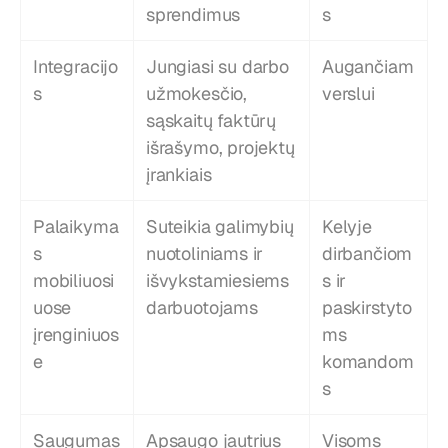
sprendimus
s
Integracijo
Jungiasi su darbo 
Augančiam 
s
užmokesčio, 
verslui
sąskaitų faktūrų 
išrašymo, projektų 
įrankiais
Palaikyma
Suteikia galimybių 
Kelyje 
s 
nuotoliniams ir 
dirbančiom
mobiliuosi
išvykstamiesiems 
s ir 
uose 
darbuotojams
paskirstyto
įrenginiuos
ms 
e
komandom
s
Saugumas 
Apsaugo jautrius 
Visoms 