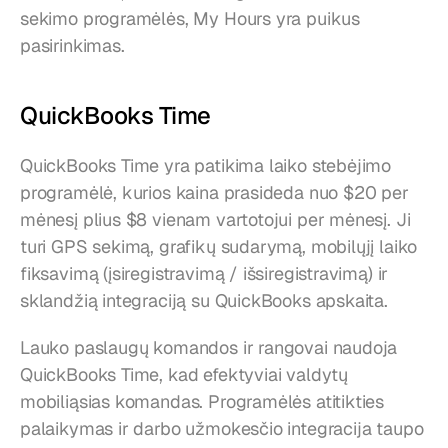
sekimo programėlės, My Hours yra puikus 
pasirinkimas.
QuickBooks Time
QuickBooks Time yra patikima laiko stebėjimo 
programėlė, kurios kaina prasideda nuo $20 per 
mėnesį plius $8 vienam vartotojui per mėnesį. Ji 
turi GPS sekimą, grafikų sudarymą, mobilųjį laiko 
fiksavimą (įsiregistravimą / išsiregistravimą) ir 
sklandžią integraciją su QuickBooks apskaita.
Lauko paslaugų komandos ir rangovai naudoja 
QuickBooks Time, kad efektyviai valdytų 
mobiliąsias komandas. Programėlės atitikties 
palaikymas ir darbo užmokesčio integracija taupo 