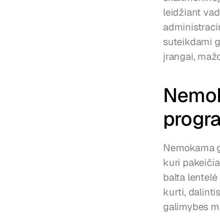
leidžiant va
administracin
suteikdami g
įrangai, ma
Nemok
progr
Nemokama gra
kuri pakeičia
balta lentelė
kurti, dalint
galimybes m