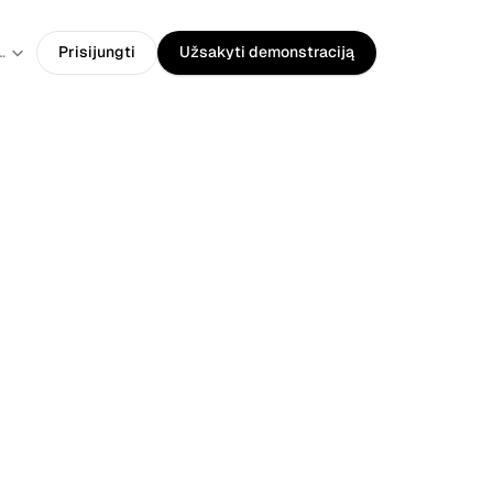
guage
huanian
Prisijungti
Užsakyti demonstraciją