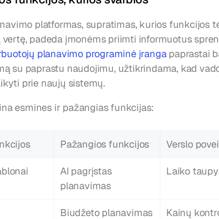
navimo platformas, supratimas, kurios funkcijos te
rbuotojų planavimo programinė įranga
 paprastai b
ą su paprastu naudojimu, užtikrindama, kad vadov
aikyti prie naujų sistemų.
gina esmines ir pažangias funkcijas:
nkcijos
Pažangios funkcijos
Verslo povei
blonai
AI pagrįstas 
Laiko taup
planavimas
Biudžeto planavimas
Kainų kontr