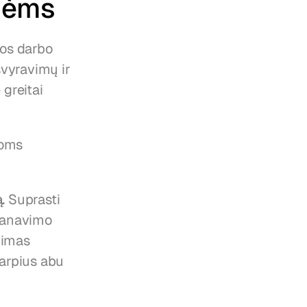
inėms
os darbo 
vyravimų ir 
greitai 
oms 
.
 Suprasti 
lanavimo 
imas 
arpius abu 