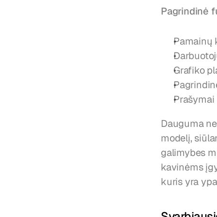
Pagrindinė 
Pamainų k
Darbuotoj
Grafiko pl
Pagrindin
Prašymai 
Dauguma nem
modelį, siūl
galimybes mo
kavinėms įgy
kuris yra yp
Svarbiausi