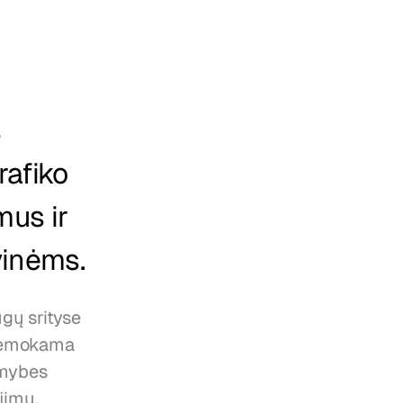
 
afiko 
us ir 
vinėms.
ų srityse 
 Nemokama 
mybes 
imų, 