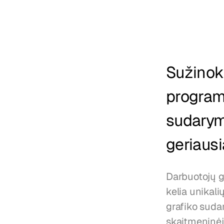
Sužinok
programa
sudarymą
geriaus
Darbuotojų g
kelia unikali
grafiko suda
skaitmeninėje