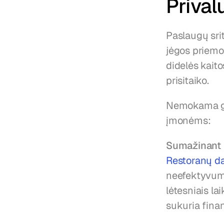
Prival
Paslaugų srit
jėgos priemo
didelės kaito
prisitaiko.
Nemokama gr
įmonėms:
Sumažinant 
Restoranų d
neefektyvuma
lėtesniais la
sukuria finan