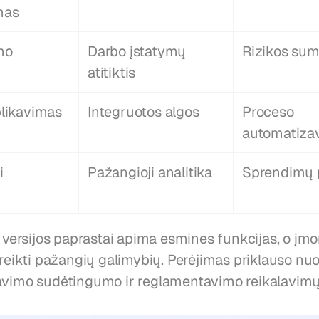
mas
o 
Darbo įstatymų 
Rizikos su
atitiktis
blikavimas
Integruotos algos
Proceso 
automatiza
 
Pažangioji analitika
Sprendimų 
rsijos paprastai apima esmines funkcijas, o įmo
rireikti pažangių galimybių. Perėjimas priklauso n
avimo sudėtingumo ir reglamentavimo reikalavimų