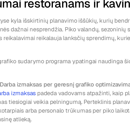
umai restoranams ir kav
yse kyla išskirtinių planavimo iššūkių, kurių bendr
nės dažnai nesprendžia. Piko valandų, sezoninių s
s reikalavimai reikalauja lanksčių sprendimų, kurie 
afiko sudarymo programa ypatingai naudinga ši
Darba izmaksas per geresnį grafiko optimizavimą
arba izmaksas
 padeda vadovams atpažinti, kaip p
s tiesiogiai veikia pelningumą. Perteklinis planav
ikotarpiais arba personalo trūkumas per piko laikot
sinę atlieką.