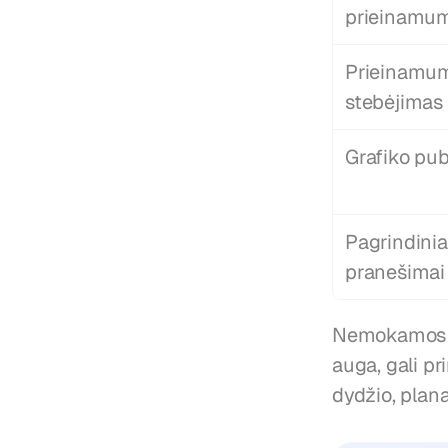
prieinamu
Prieinamum
stebėjimas
Grafiko pu
Pagrindiniai
pranešimai
Nemokamos ve
auga, gali p
dydžio, plan