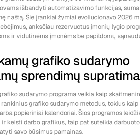
dovams išbandyti automatizavimo funkcijas, sumaž
ę naštą. Šie įrankiai žymiai evoliucionavo 2026 me
ebėjimus, anksčiau rezervuotus įmonių lygio progr
žoms ir vidutinėms įmonėms be papildomų sąnaud
amų grafiko sudarymo 
amų sprendimų supratim
fiko sudarymo programa veikia kaip skaitmeninė
 rankinius grafiko sudarymo metodus, tokius kaip s
 arba popieriniai kalendoriai. Šios programos leidž
is ir keisti darbo grafikus, taip pat suteikia darbuot
atyti savo būsimus pamainas.