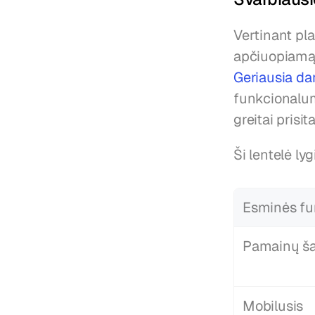
Vertinant pla
Geriausia da
funkcionalum
greitai prisit
Ši lentelė ly
Esminės fu
Pamainų ša
Mobilusis 