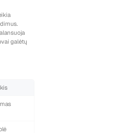
ikia 
apčiuopiamą vertę, padeda įmonėms priimti informuotus sprendimus. 
alansuoja 
ai galėtų 
kis
ymas
olė