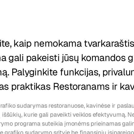
ite, kaip nemokama tvarkaraštis
 gali pakeisti jūsų komandos gr
. Palyginkite funkcijas, privalum
ias praktikas Restoranams ir ka
rafiko sudarymas restoranuose, kavinėse ir paslaug
ų iššūkių, kurie gali paveikti veiklos efektyvumą.
rymo programa suteikia įmonėms prieinamas gali
 grafiko sudarymo srityje be finansinių įsipareigoj