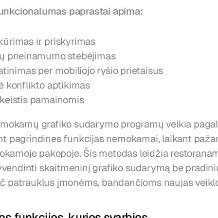
funkcionalumas paprastai apima:
ūrimas ir priskyrimas
ų prieinamumo stebėjimas
atinimas per mobiliojo ryšio prietaisus
ė konflikto aptikimas
keistis pamainomis
okamų grafiko sudarymo programų veikia pagal 
ant pagrindines funkcijas nemokamai, laikant pažan
kamoje pakopoje. Šis metodas leidžia restoranams
vendinti skaitmeninį grafiko sudarymą be pradinių i
ač patrauklus įmonėms, bandančioms naujas veikl
os funkcijos, kurios svarbios