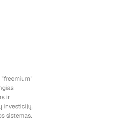
"freemium" 
gias 
 ir 
nvesticijų, 
os sistemas.