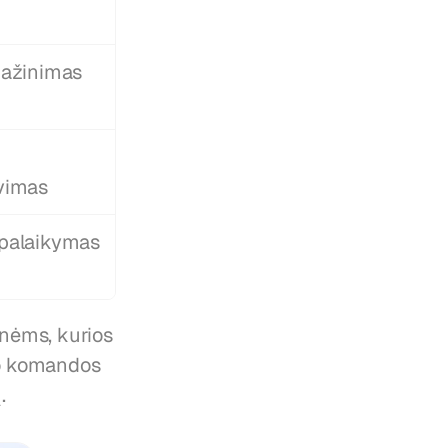
mažinimas
vimas
palaikymas
nėms, kurios 
uo komandos 
.