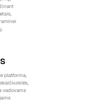
inant 
tais, 
aminei 
ų.
as
 platforma, 
kaičiuoklės, 
ia vadovams 
ojams 