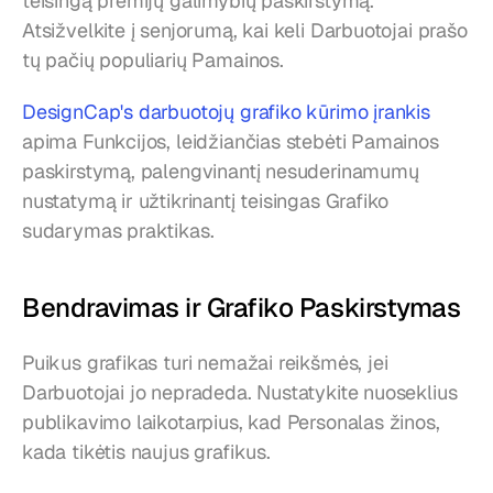
teisingą premijų galimybių paskirstymą. 
Atsižvelkite į senjorumą, kai keli Darbuotojai prašo 
tų pačių populiarių Pamainos.
DesignCap's darbuotojų grafiko kūrimo įrankis
apima Funkcijos, leidžiančias stebėti Pamainos 
paskirstymą, palengvinantį nesuderinamumų 
nustatymą ir užtikrinantį teisingas Grafiko 
sudarymas praktikas.
Bendravimas ir Grafiko Paskirstymas
Puikus grafikas turi nemažai reikšmės, jei 
Darbuotojai jo nepradeda. Nustatykite nuoseklius 
publikavimo laikotarpius, kad Personalas žinos, 
kada tikėtis naujus grafikus.