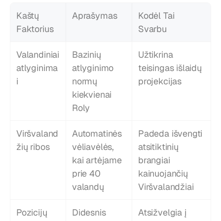
Kaštų 
Aprašymas
Kodėl Tai 
Faktorius
Svarbu
Valandiniai 
Bazinių 
Užtikrina 
atlyginima
atlyginimo 
teisingas išlaidų 
i
normų 
projekcijas
kiekvienai 
Roly
Viršvaland
Automatinės 
Padeda išvengti 
žių ribos
vėliavėlės, 
atsitiktinių 
kai artėjame 
brangiai 
prie 40 
kainuojančių 
valandų
Viršvalandžiai
Pozicijų 
Didesnis 
Atsižvelgia į 