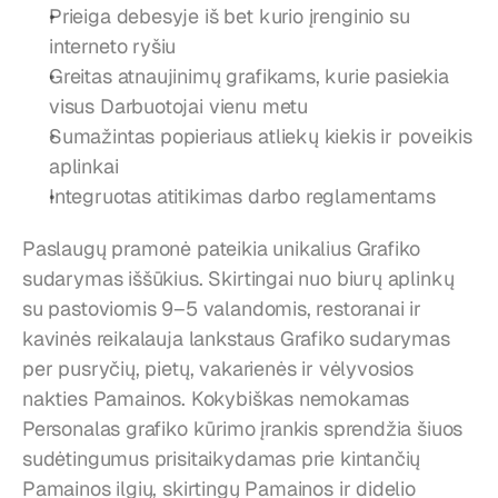
Prieiga debesyje iš bet kurio įrenginio su 
interneto ryšiu
Greitas atnaujinimų grafikams, kurie pasiekia 
visus Darbuotojai vienu metu
Sumažintas popieriaus atliekų kiekis ir poveikis 
aplinkai
Integruotas atitikimas darbo reglamentams
Paslaugų pramonė pateikia unikalius Grafiko 
sudarymas iššūkius. Skirtingai nuo biurų aplinkų 
su pastoviomis 9–5 valandomis, restoranai ir 
kavinės reikalauja lankstaus Grafiko sudarymas 
per pusryčių, pietų, vakarienės ir vėlyvosios 
nakties Pamainos. Kokybiškas nemokamas 
Personalas grafiko kūrimo įrankis sprendžia šiuos 
sudėtingumus prisitaikydamas prie kintančių 
Pamainos ilgių, skirtingų Pamainos ir didelio 