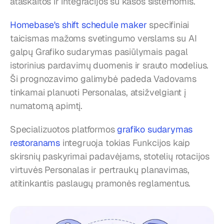
ataskaitos ir integracijos su kasos sistemomis.
Homebase's shift schedule maker
 specifiniai 
taicismas mažoms svetingumo verslams su AI 
galpų Grafiko sudarymas pasiūlymais pagal 
istorinius pardavimų duomenis ir srauto modelius. 
Ši prognozavimo galimybė padeda Vadovams 
tinkamai planuoti Personalas, atsižvelgiant į 
numatomą apimtį.
Specializuotos platformos 
grafiko sudarymas 
restoranams
 integruoja tokias Funkcijos kaip 
skirsnių paskyrimai padavėjams, stotelių rotacijos 
virtuvės Personalas ir pertraukų planavimas, 
atitinkantis paslaugų pramonės reglamentus.