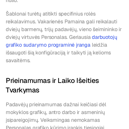
nulio.
Šablonai turėtų atitikti specifinius rolės 
reikalavimus. Vakarienės Pamaina gali reikalauti 
dviejų barmenų, trijų padavėjų, vieno šeimininko ir 
dviejų virtuvės Personalas. Geriausia 
darbuotojų 
grafiko sudarymo programinė įranga
 leidžia 
išsaugoti šią konfigūraciją ir taikyti ją kelioms 
savaitėms.
Prieinamumas ir Laiko Išeities 
Tvarkymas
Padavėjų prieinamumas dažnai keičiasi dėl 
mokyklos grafikų, antro darbo ir asmeninių 
įsipareigojimų. Veiksmingas nemokamas 
Personalas grafiko kūrimo įrankis tiesiogiai 