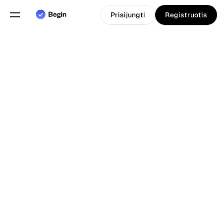
Prisijungti
Registruotis
Pasirinkite kalbą
Anglų
Funkcijos
Atgal į Tinklarastis
Grafiko sudarymas
Darbo laiko apskaita
Ataskaitos
Mobilioji programa
Sukurta