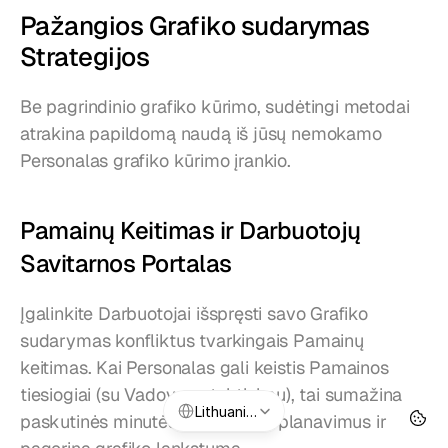
Pažangios Grafiko sudarymas 
Strategijos
Be pagrindinio grafiko kūrimo, sudėtingi metodai 
atrakina papildomą naudą iš jūsų nemokamo 
Personalas grafiko kūrimo įrankio.
Pamainų Keitimas ir Darbuotojų 
Savitarnos Portalas
Įgalinkite Darbuotojai išspręsti savo Grafiko 
sudarymas konfliktus tvarkingais Pamainų 
keitimas. Kai Personalas gali keistis Pamainos 
tiesiogiai (su Vadovo patvirtinimu), tai sumažina 
Select Language
Lithuanian
paskutinės minutės padengimo planavimus ir 