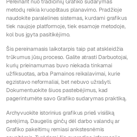
Pereinant nuo tradicinių Grafiko sudarymas 
metodų reikia kruopštaus planavimo. Pradžioje 
naudokite paralelines sistemas, kurdami grafikus 
tiek naujoje platformoje, tiek esamoje metodoje, 
kol bus įgyta pasitikėjimo.
Šis pereinamasis laikotarpis taip pat atskleidžia 
trūkumus jūsų proceso. Galite atrasti Darbuotojai, 
kurių prieinamumas buvo niekada tinkamai 
užfiksuotas, arba Pamainos reikalavimai, kurie 
egzistavo neformaliai, bet nebuvo užrašyti. 
Dokumentuokite šiuos pastebėjimus, kad 
pagerintumėte savo Grafiko sudarymas praktiką.
Archyvuokite istorinius grafikus prieš visišką 
perėjimą. Daugelis ginčų dėl darbo valandų ar 
Grafiko pakeitimų remiasi ankstesnėmis 