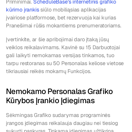
Priminimai. 
ScheduleBase's internetinis grafiko 
kūrimo įrankis
 siūlo mobiliąsias aplikacijas 
įvairiose platformose, bet rezervuoja kai kurias 
Pranešimai rūšis mokantiems prenumeratoriams.
Įvertinkite, ar šie apribojimai daro įtaką jūsų 
veiklos reikalavimams. Kavinė su 15 Darbuotojai 
gali laikyti nemokamas versijas tinkamos, tuo 
tarpu restoranas su 50 Personalas keliose vietose 
tikriausiai reikės mokamų Funkcijos.
Nemokamo Personalas Grafiko 
Kūrybos Įrankio Įdiegimas
Sėkmingas Grafiko sudarymas programinės 
įrangos įdiegimas reikalauja daugiau nei tiesiog 
sukurti paskyras. Tinkama įdiegimas užtikrina 