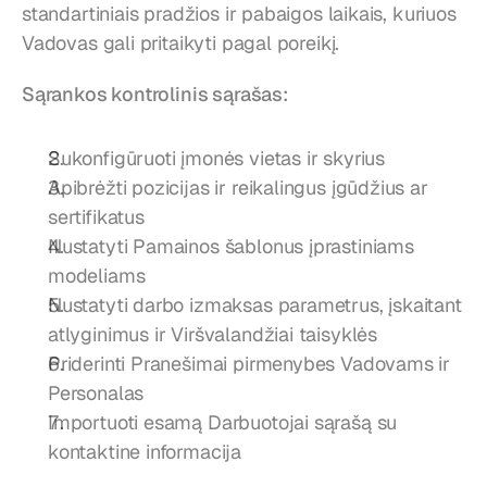
standartiniais pradžios ir pabaigos laikais, kuriuos 
Vadovas gali pritaikyti pagal poreikį.
Sąrankos kontrolinis sąrašas:
Sukonfigūruoti įmonės vietas ir skyrius
Apibrėžti pozicijas ir reikalingus įgūdžius ar 
sertifikatus
Nustatyti Pamainos šablonus įprastiniams 
modeliams
Nustatyti darbo izmaksas parametrus, įskaitant 
atlyginimus ir Viršvalandžiai taisyklės
Priderinti Pranešimai pirmenybes Vadovams ir 
Personalas
Importuoti esamą Darbuotojai sąrašą su 
kontaktine informacija