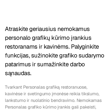
Restoranai
Užkandinės
Kepyklos
Atraskite geriausius nemokamus 
Maisto tiekimas
personalo grafikų kūrimo įrankius 
restoranams ir kavinėms. Palyginkite 
Kainos
funkcijas, sužinokite grafiko sudarymo 
patarimus ir sumažinkite darbo 
sąnaudas.
Tvarkant Personalas grafiką restoranuose, 
kavinėse ir svetingumo įmonėse reikia tikslumo, 
lankstumo ir nuolatinio bendravimo. Nemokamas 
Personalas grafiko kūrimo įrankis gali pakeisti, 