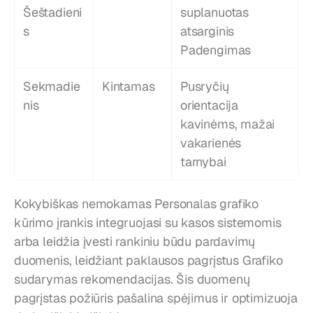
Šeštadieni
suplanuotas 
s
atsarginis 
Padengimas
Sekmadie
Kintamas
Pusryčių 
nis
orientacija 
kavinėms, mažai 
vakarienės 
tarnybai
Kokybiškas nemokamas Personalas grafiko 
kūrimo įrankis integruojasi su kasos sistemomis 
arba leidžia įvesti rankiniu būdu pardavimų 
duomenis, leidžiant paklausos pagrįstus Grafiko 
sudarymas rekomendacijas. Šis duomenų 
pagrįstas požiūris pašalina spėjimus ir optimizuoja 