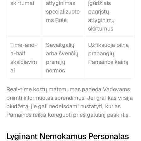
skirtumai
atlyginimas 
įgūdžiais 
specializuoto
pagrįstų 
ms Rolė
atlyginimų 
skirtumus
Time-and-
Savaitgalių 
Užfiksuoja pilną 
a-half 
arba švenčių 
prabangių 
skaičiavim
premijų 
Pamainos kainą
ai
normos
Real-time kostų matomumas padeda Vadovams 
priimti informuotas sprendimus. Jei grafikas viršija 
biudžetą, jie gali nedelsdami nustatyti, kurias 
Pamainos reikia koreguoti prieš galutinį paskirtis.
Lyginant Nemokamus Personalas 