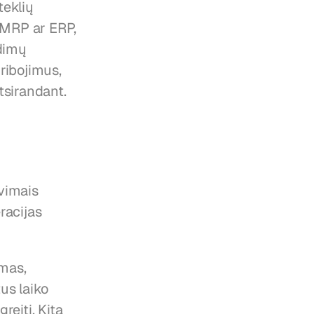
eklių 
 MRP ar ERP, 
dimų 
 ribojimus, 
tsirandant.
avimais
racijas
mas, 
us laiko 
eitį. Kita 