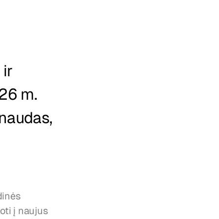
r 
26 m. 
naudas, 
inės 
ti į naujus 