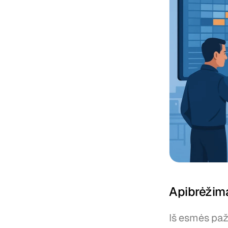
Apibrėžima
Iš esmės paž