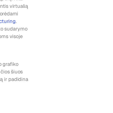
is virtualią 
orėdami 
cturing
. 
ko sudarymo 
ms visoje 
 grafiko 
ios šiuos 
 ir padidina 