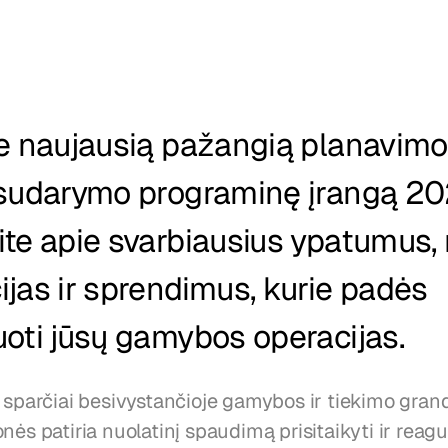
e naujausią pažangią planavimo i
 sudarymo programinę įrangą 20
te apie svarbiausius ypatumus, 
jas ir sprendimus, kurie padės 
oti jūsų gamybos operacijas.
 sparčiai besivystančioje gamybos ir tiekimo grand
nės patiria nuolatinį spaudimą prisitaikyti ir reaguo