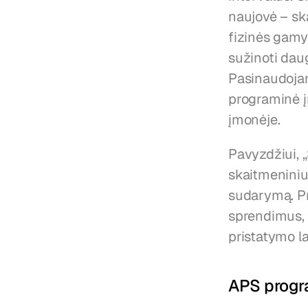
naujovė – ska
fizinės gamy
sužinoti daugi
Pasinaudojan
programinė į
įmonėje.
Pavyzdžiui, „
skaitmeninius
sudarymą. Pr
sprendimus, 
pristatymo la
APS progr