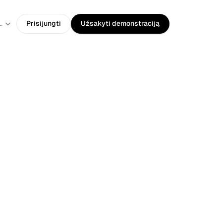
guage
huanian
Prisijungti
Užsakyti demonstraciją