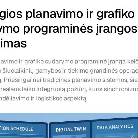
ios planavimo ir grafiko 
ymo programinės įrangos 
timas
avimo ir grafiko sudarymo programinė įranga keičia
 šiuolaikinių gamybos ir tiekimo grandinės operaci
 Priešingai nei tradicinės planavimo sistemos, ši
o realaus laiko integruotą požiūrį, kuris sinchronizu
dėliavimo ir logistikos aspektą.