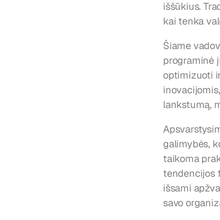
iššūkius. Tra
kai tenka val
Šiame vadove
programinė į
optimizuoti 
inovacijomis,
lankstumą, m
Apsvarstysime
galimybės, ko
taikoma prakt
tendencijos f
išsami apžva
savo organiza