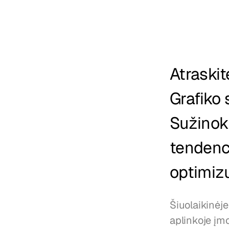
Atraskit
Grafiko
Sužinoki
tendenci
optimizu
Šiuolaikinėje
aplinkoje įmo