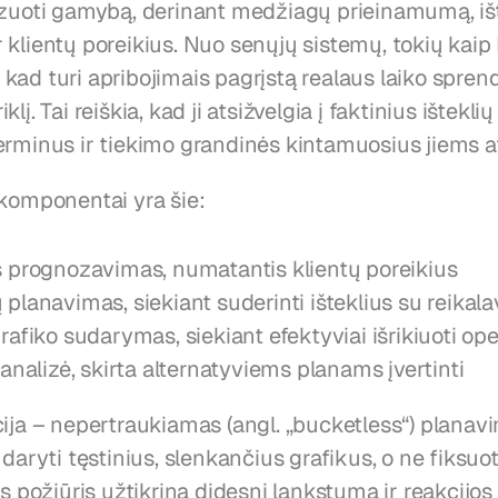
izuoti gamybą, derinant medžiagų prieinamumą, išt
 klientų poreikius. Nuo senųjų sistemų, tokių kaip
uo, kad turi apribojimais pagrįstą realaus laiko spren
lį. Tai reiškia, kad ji atsižvelgia į faktinius išteklių
erminus ir tiekimo grandinės kintamuosius jiems a
 komponentai yra šie:
 prognozavimas, numatantis klientų poreikius
lanavimas, siekiant suderinti išteklius su reikal
afiko sudarymas, siekiant efektyviai išrikiuoti ope
analizė, skirta alternatyviems planams įvertinti
ija – nepertraukiamas (angl. „bucketless“) planavi
udaryti tęstinius, slenkančius grafikus, o ne fiksuot
s požiūris užtikrina didesnį lankstumą ir reakcijos gr