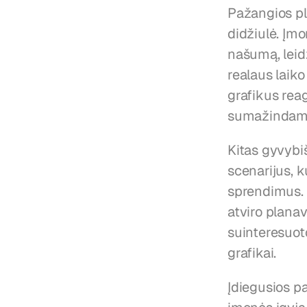
Pažangios pl
didžiulė. Įm
našumą, leidž
realaus laiko
grafikus rea
sumažindama
Kitas gyvybi
scenarijus, k
sprendimus. 
atviro planav
suinteresuot
grafikai.
Įdiegusios p