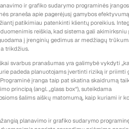
anavimo ir grafiko sudarymo programinės įrangos
onės praneša apie pagerėjusį gamybos efektyvumą i
iantį patikimiau patenkinti klientų poreikius. Integ
 duomenimis reiškia, kad sistema gali akimirksniu 
guodama į įrenginių gedimus ar medžiagų trūkumą,
 trikdžius.
škai svarbus pranašumas yra galimybė vykdyti „kas 
urie padeda planuotojams įvertinti riziką ir priimti 
Programinė įranga taip pat skatina skaidrumą tai
imo principą (angl. „glass box“), suteikdama 
osioms šalims aiškų matomumą, kaip kuriami ir ko
ažangią planavimo ir grafiko sudarymo programinę 