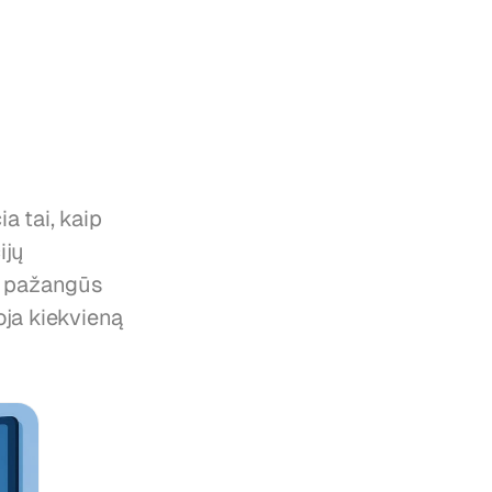
 tai, kaip 
jų 
e pažangūs 
oja kiekvieną 