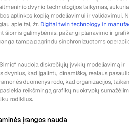
itmeninio dvynio technologijos taikymas, sukuriant
bos aplinkos kopiją modeliavimui ir validavimui. N
au apie tai, žr. 
Digital twin technology in manufa
t šiomis galimybėmis, pažangi planavimo ir grafi
ranga tampa pagrindu sinchronizuotoms operacijo
Simio“ naudoja diskrečiųjų įvykių modeliavimą ir 
 dvynius, kad įgalintų dinamišką, realaus pasaulio
amonės duomenys rodo, kad organizacijos, taikanč
pasiekia reikšmingą grafikų nuokrypių sumažėjimą
iku rodiklius.
aminės įrangos nauda