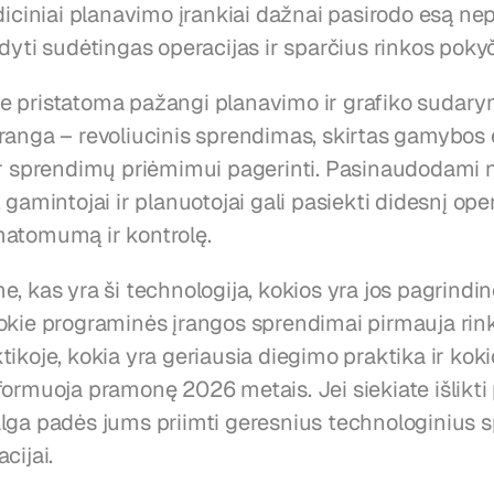
diciniai planavimo įrankiai dažnai pasirodo esą ne
dyti sudėtingas operacijas ir sparčius rinkos pokyč
 pristatoma pažangi planavimo ir grafiko sudary
ranga – revoliucinis sprendimas, skirtas gamybos 
ir sprendimų priėmimui pagerinti. Pasinaudodami 
 gamintojai ir planuotojai gali pasiekti didesnį oper
atomumą ir kontrolę.
, kas yra ši technologija, kokios yra jos pagrindin
kie programinės įrangos sprendimai pirmauja rinkoj
ikoje, kokia yra geriausia diegimo praktika ir koki
ormuoja pramonę 2026 metais. Jei siekiate išlikti pr
lga padės jums priimti geresnius technologinius 
cijai.