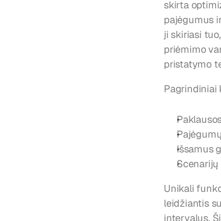
skirta optim
pajėgumus ir
ji skiriasi t
priėmimo varik
pristatymo t
Pagrindiniai
Paklausos
Pajėgumų p
Išsamus gr
Scenarijų 
Unikali funkc
leidžiantis s
intervalus. Ši