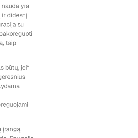
 nauda yra 
r didesnį 
racija su 
pakoreguoti 
 taip 
būtų, jei“ 
geresnius 
kydama 
reguojami 
įrangą, 