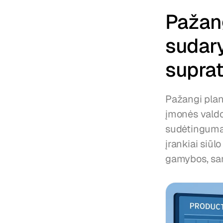
Pažang
sudar
supra
Pažangi plan
įmonės valdo
sudėtingumą.
įrankiai siūl
gamybos, san