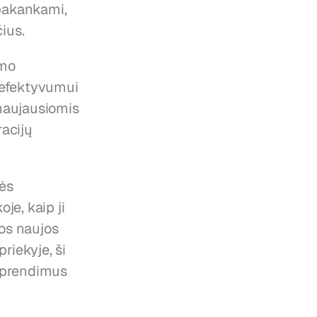
pakankami, 
ius.
mo 
efektyvumui 
naujausiomis 
acijų 
ės 
e, kaip ji 
os naujos 
iekyje, ši 
sprendimus 