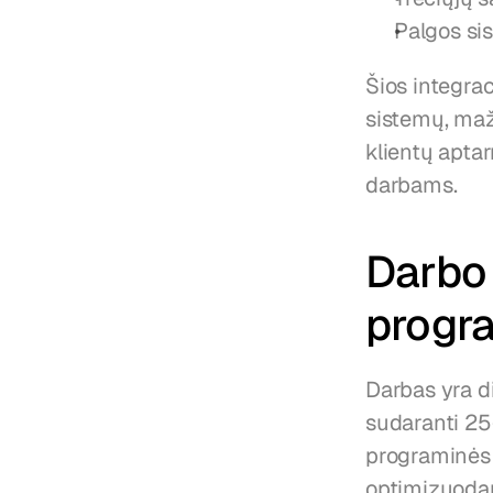
Palgos si
Šios integrac
sistemų, maž
klientų apta
darbams.
Darbo 
progr
Darbas yra di
sudaranti 25
programinės 
optimizuodam