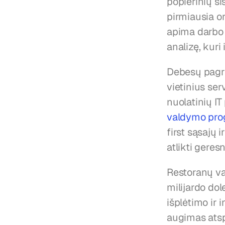
popierinių s
pirmiausia or
apima darbo 
analizę, kuri
Debesų pagri
vietinius serv
nuolatinių IT
valdymo prog
first sąsajų 
atlikti geres
Restoranų va
milijardo do
išplėtimo ir
augimas atsp