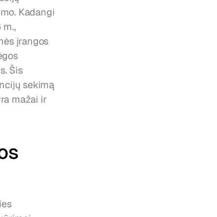
imo. Kadangi 
m., 
nės įrangos 
ėgos 
. Šis 
ncijų sekimą 
a mažai ir 
os 
es 