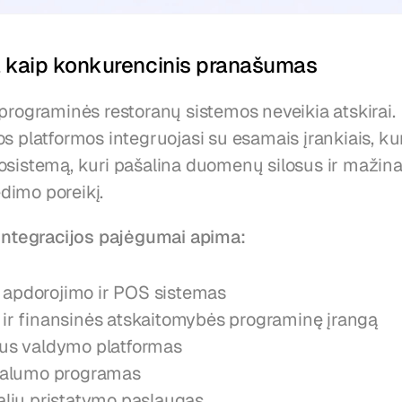
a kaip konkurencinis pranašumas
programinės restoranų sistemos neveikia atskirai. 
os platformos integruojasi su esamais įrankiais, k
osistemą, kuri pašalina duomenų silosus ir mažina 
imo poreikį.
 integracijos pajėgumai apima:
apdorojimo ir POS sistemas
 ir finansinės atskaitomybės programinę įrangą
aus valdymo platformas
ojalumo programas
šalių pristatymo paslaugas