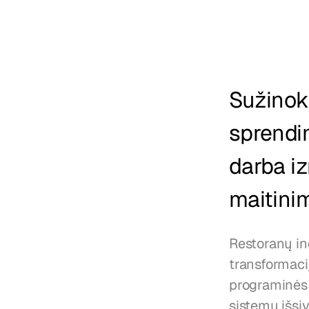
Sužinoki
sprendim
darba iz
maitini
Restoranų in
transformaci
programinės 
sistemų išsiv