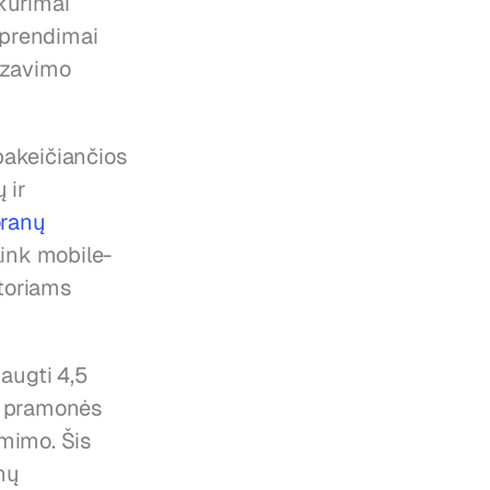
ūrimai 
sprendimai 
ozavimo 
akeičiančios 
ir 
ranų 
link mobile-
toriams 
ugti 4,5 
o pramonės 
mimo. Šis 
ų 