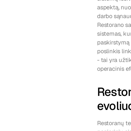
aspektą, nuo
darbo sąnaudo
Restorano sav
sistemas, ku
paskirstymą i
poslinkis lin
- tai yra už
operacinis e
Restor
evoliu
Restoranų tec