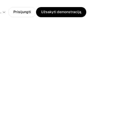
guage
huanian
Prisijungti
Užsakyti demonstraciją