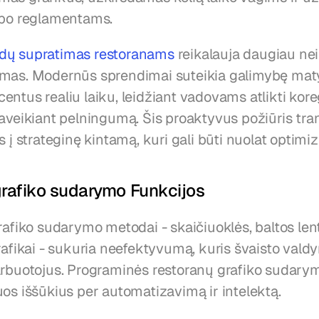
rbo reglamentams.
dų supratimas restoranams
 reikalauja daugiau nei
mas. Modernūs sprendimai suteikia galimybę maty
entus realiu laiku, leidžiant vadovams atlikti kor
paveikiant pelningumą. Šis proaktyvus požiūris tra
s į strateginę kintamą, kuri gali būti nuolat optimi
rafiko sudarymo Funkcijos
rafiko sudarymo metodai - skaičiuoklės, baltos lent
rafikai - sukuria neefektyvumą, kuris švaisto valdym
arbuotojus. Programinės restoranų grafiko sudarymo
uos iššūkius per automatizavimą ir intelektą.