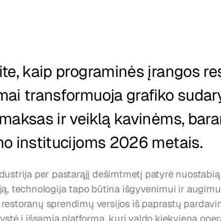
te, kaip programinės įrangos re
ai transformuoja grafiko sudar
maksas ir veiklą kavinėms, baram
mo institucijoms 2026 metais.
dustrija per pastarąjį dešimtmetį patyrė nuostabią
ją, technologija tapo būtina išgyvenimui ir augimu
restoranų sprendimų versijos iš paprastų pardavi
ystė į išsamią platformą, kuri valdo kiekvieną opera