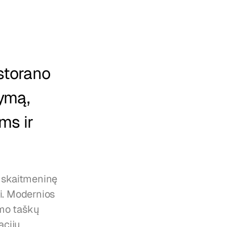
storano 
ymą, 
s ir 
 skaitmeninę 
i. Modernios 
mo taškų 
cijų 