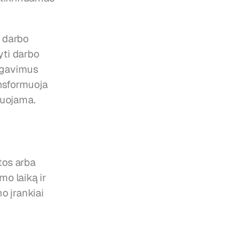
 darbo 
ti darbo 
egavimus 
nsformuoja 
zuojama.
os arba 
o laiką ir 
 įrankiai 