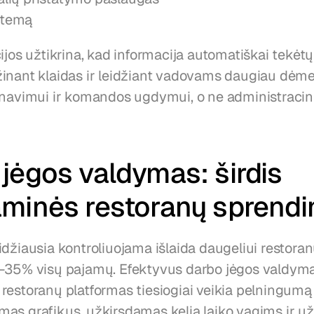
stemą
ijos užtikrina, kad informacija automatiškai tekėtų 
inant klaidas ir leidžiant vadovams daugiau dėmesi
rnavimui ir komandos ugdymui, o ne administracin
jėgos valdymas: širdis 
aminės restoranų sprend
džiausia kontroliuojama išlaida daugeliui restoranų
-35% visų pajamų. Efektyvus darbo jėgos valdyma
restoranų platformas tiesiogiai veikia pelningumą 
as grafikus, užkirsdamas kelią laiko vagims ir už