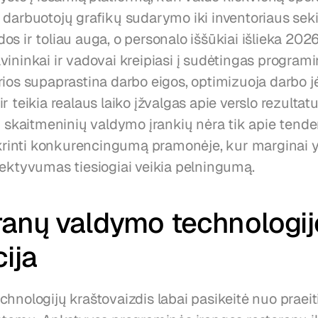
 darbuotojų grafikų sudarymo iki inventoriaus sek
s ir toliau auga, o personalo iššūkiai išlieka 2026 
ininkai ir vadovai kreipiasi į sudėtingas programi
rios supaprastina darbo eigos, optimizuoja darbo j
r teikia realaus laiko įžvalgas apie verslo rezultatus
k skaitmeninių valdymo įrankių nėra tik apie tende
tikrinti konkurencingumą pramonėje, kur marginai yr
fektyvumas tiesiogiai veikia pelningumą.
anų valdymo technologij
cija
hnologijų kraštovaizdis labai pasikeitė nuo praeiti