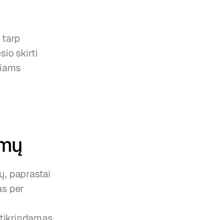
tarp 
o skirti 
iams 
imų
, paprastai 
s per 
tikrindamas 