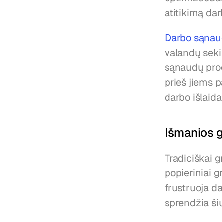
atitikimą da
Darbo sąnau
valandų seki
sąnaudų proc
prieš jiems 
darbo išlaida
Išmanios g
Tradiciškai g
popieriniai g
frustruoja d
sprendžia ši