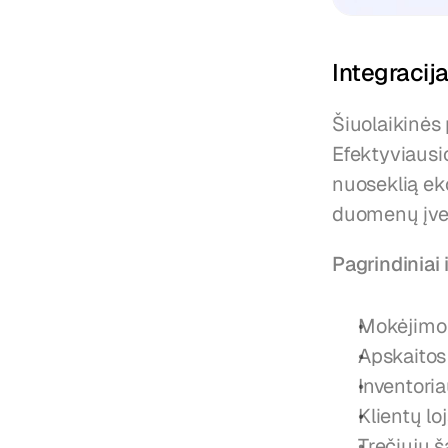
Integracij
Šiuolaikinės 
Efektyviausi
nuoseklią ek
duomenų įved
Pagrindiniai
Mokėjimo 
Apskaitos
Inventori
Klientų l
Trečiųjų 