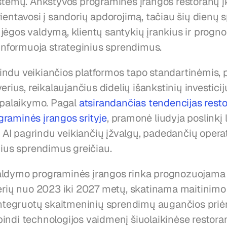
istemų. Ankstyvos programinės įrangos restoranų įk
ientavosi į sandorių apdorojimą, tačiau šių dienų 
jėgos valdymą, klientų santykių įrankius ir progn
 informuoja strateginius sprendimus.
ndu veikiančios platformos tapo standartinėmis, p
erius, reikalaujančius didelių išankstinių investicijų 
 palaikymo. Pagal 
atsirandančias tendencijas resto
raminės įrangos srityje
, pramonė liudyja poslinkį 
ir AI pagrindu veikiančių įžvalgų, padedančių opera
nius sprendimus greičiau.
ldymo programinės įrangos rinka prognozuojama a
lerių nuo 2023 iki 2027 metų, skatinama maitinim
 integruotų skaitmeninių sprendimų augančios priė
indi technologijos vaidmenį šiuolaikinėse restoran