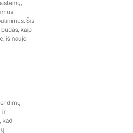
sistemų, 
imus 
ulinimus. Šis 
būdas, kaip 
, iš naujo 
rendimų 
ir 
 kad 
ų 