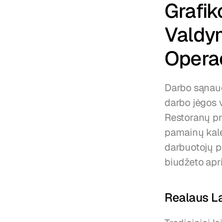
Grafik
Valdym
Opera
Darbo sąnaud
darbo jėgos v
Restoranų pr
pamainų kalen
darbuotojų p
biudžeto apr
Realaus La