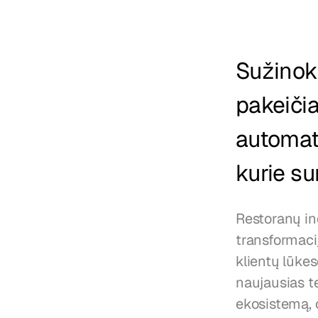
Sužinoki
pakeičia
automati
kurie su
Restoranų in
transformacij
klientų lūkes
naujausias te
ekosistemą, 