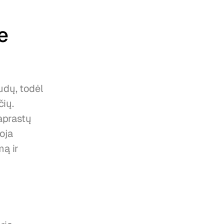
 
dų, todėl 
ių. 
prastų 
ja 
ą ir 