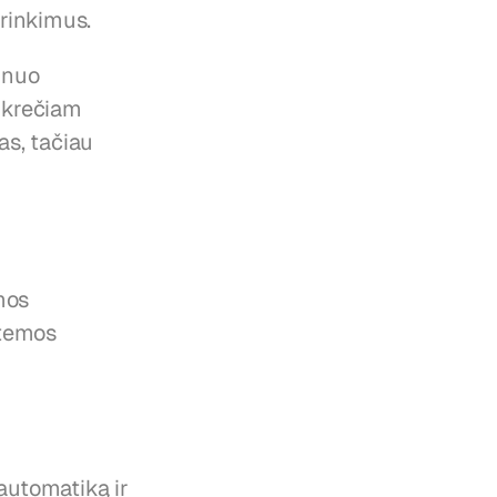
irinkimus.
 nuo 
nkrečiam 
s, tačiau 
mos
stemos
 automatiką ir 