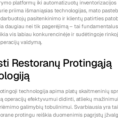
rymo platformų iki automatizuotų inventorizacijos 
kurie priima išmaniąsias technologijas, mato pasteb
arbuotojų pasitenkinimo ir klientų patirties patob
kia daugiau nei tik pagerėjimą – tai fundamentalus 
ikia vis labiau konkurencinėje ir sudėtingoje rinkoje
operacijų valdymą.
ti Restoranų Protingąją 
logiją
otingoji technologija apima platų skaitmeninių sp
tą operacijų efektyvumui didinti, atliekų mažinimui 
iėmimo galimybių tobulinimui. Svarbiausia yra tai,
orane protingu reiškia duomenimis pagrįstų įžvalg