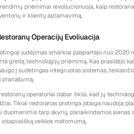
prendimų priėmimai revoliucionuoja, kaip restoranai 
ventorių ir klientų aptarnavimą.
estoranų Operacijų Evoliuacija
tingoji judėjimas smarkiai paspartėjo nuo 2020 m.,
ertė greitą technologijų priėmimą. Kas prasidėjo kai
augo į sudėtingas integruotas sistemas, teikiančia
į pranašumą.
 restoranų operatoriai dabar tikisi, kad jų technolog
žiai. Tikrai restoranas protinga įstaiga naudoja pla
si duomenimis tarp skyrių, panaikindamos sienas ir
 visapusišką veiklos matomumą.