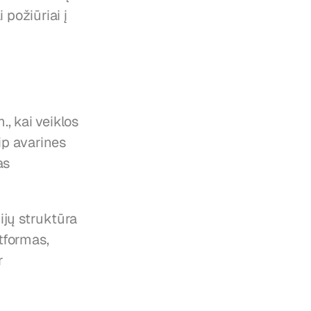
požiūriai į 
 kai veiklos 
p avarines 
s 
ijų struktūra 
tformas, 
 