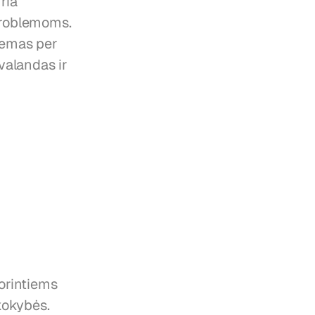
ria 
problemoms. 
lemas per 
valandas ir 
rintiems 
kokybės.