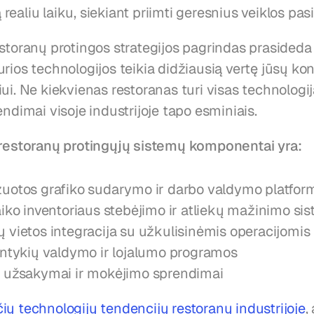
ealiu laiku, siekiant priimti geresnius veiklos pas
estoranų protingos strategijos pagrindas prasideda
rios technologijos teikia didžiausią vertę jūsų ko
ui. Ne kiekvienas restoranas turi visas technologija
endimai visoje industrijoje tapo esminiais.
 restoranų protingųjų sistemų komponentai yra:
uotos grafiko sudarymo ir darbo valdymo platfor
aiko inventoriaus stebėjimo ir atliekų mažinimo si
 vietos integracija su užkulisinėmis operacijomis
antykių valdymo ir lojalumo programos
 užsakymai ir mokėjimo sprendimai
ių technologijų tendencijų restoranų industrijoje
,