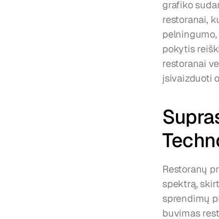
grafiko suda
restoranai, 
pelningumo, d
pokytis reiš
restoranai ve
įsivaizduoti 
Supras
Techno
Restoranų pr
spektrą, skir
sprendimų pr
buvimas rest