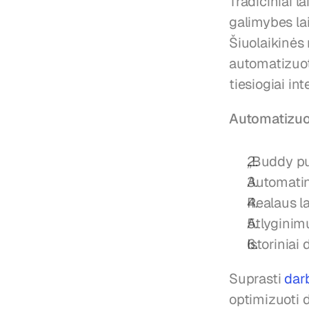
Tradiciniai la
galimybes la
Šiuolaikinės
automatizuotą
tiesiogiai in
Automatizuot
„Buddy pu
Automatin
Realaus l
Atlyginim
Istorinia
Suprasti 
dar
optimizuoti 