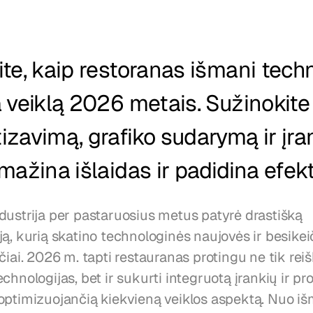
te, kaip restoranas išmani techn
 veiklą 2026 metais. Sužinokite 
zavimą, grafiko sudarymą ir įran
mažina išlaidas ir padidina efe
dustrija per pastaruosius metus patyrė drastišką 
ą, kurią skatino technologinės naujovės ir besikeič
čiai. 2026 m. tapti restauranas protingu ne tik reišk
chnologijas, bet ir sukurti integruotą įrankių ir pr
optimizuojančią kiekvieną veiklos aspektą. Nuo iš