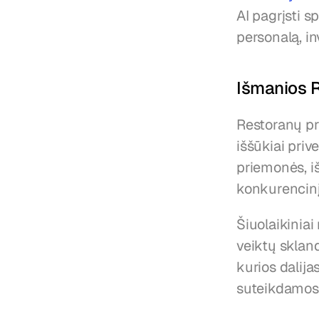
AI pagrįsti s
personalą, in
Išmanios R
Restoranų pro
iššūkiai priv
priemonės, iš
konkurencin
Šiuolaikiniai
veiktų skland
kurios dalija
suteikdamos