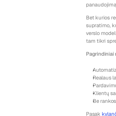
panaudojimą r
Bet kurios r
supratimo, ku
verslo modeli
tam tikri spr
Pagrindiniai
Automatiz
Realaus l
Pardavimų
Klientų s
Be rankos
Pasak 
kylanč