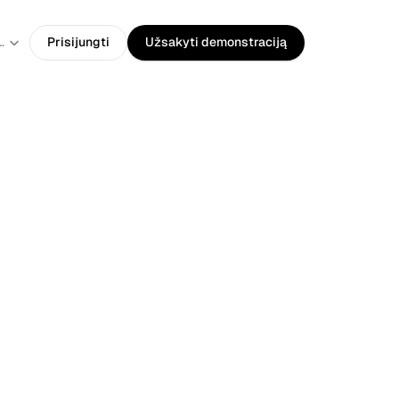
guage
huanian
Prisijungti
Užsakyti demonstraciją