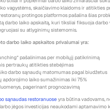
iko stiliai ir popieriniai darbo laiko žiniaraščiai suku
iko vagystėms, skaičiavimo klaidoms ir atitikties 
 restoranų protingos platformos pašalina šias prob
 darbo laiko apskaitą, kuri tiksliai fiksuoja darbo 
tegruojasi su atlyginimų sistemomis.
o darbo laiko apskaitos privalumai yra:
nching“ pašalinimas per mobilųjį patikrinimą
is pertraukų atitikties stebėjimas
aiko darbo sąnaudų matomumas pagal biudžetus
ų apdorojimo laiko sumažinimas iki 75%
i duomenys, pagerinant prognozavimą
bo sąnaudas restoranuose
 yra būtina vadovams, no
darbo jėgos investicijas neaukodami aptarnavimo 