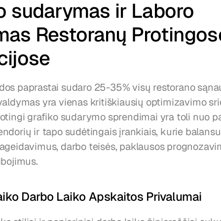
o sudarymas ir Laboro 
as Restoranų Protingose
cijose
os paprastai sudaro 25-35% visų restorano sąnau
aldymas yra vienas kritiškiausių optimizavimo srič
otingi grafiko sudarymo sprendimai yra toli nuo pa
dorių ir tapo sudėtingais įrankiais, kurie balansuo
ageidavimus, darbo teisės, paklausos prognozavim
ibojimus.
iko Darbo Laiko Apskaitos Privalumai