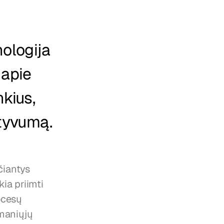
ologija 
apie 
kius, 
ktyvumą.
iantys 
ia priimti 
ocesų 
maniųjų 