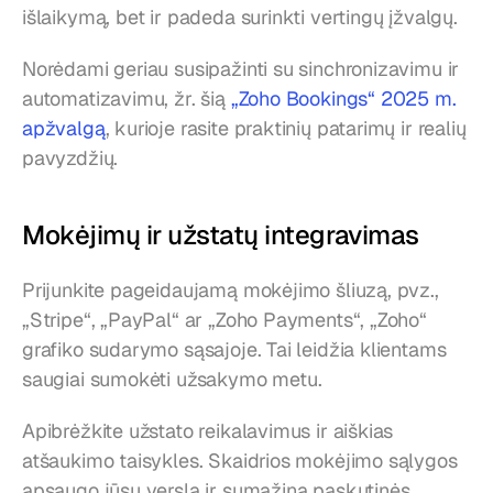
išlaikymą, bet ir padeda surinkti vertingų įžvalgų.
Norėdami geriau susipažinti su sinchronizavimu ir 
automatizavimu, žr. šią 
„Zoho Bookings“ 2025 m. 
apžvalgą
, kurioje rasite praktinių patarimų ir realių 
pavyzdžių.
Mokėjimų ir užstatų integravimas
Prijunkite pageidaujamą mokėjimo šliuzą, pvz., 
„Stripe“, „PayPal“ ar „Zoho Payments“, „Zoho“ 
grafiko sudarymo sąsajoje. Tai leidžia klientams 
saugiai sumokėti užsakymo metu.
Apibrėžkite užstato reikalavimus ir aiškias 
atšaukimo taisykles. Skaidrios mokėjimo sąlygos 
apsaugo jūsų verslą ir sumažina paskutinės 