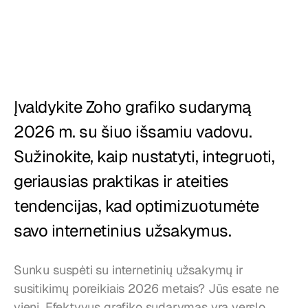
Restoranai
Užkandinės
Kepyklos
Maisto tiekimas
Įvaldykite Zoho grafiko sudarymą 
2026 m. su šiuo išsamiu vadovu. 
Kainos
Sužinokite, kaip nustatyti, integruoti, 
geriausias praktikas ir ateities 
tendencijas, kad optimizuotumėte 
savo internetinius užsakymus.
Sunku suspėti su internetinių užsakymų ir 
susitikimų poreikiais 2026 metais? Jūs esate ne 
vieni. Efektyvus grafiko sudarymas yra verslo 