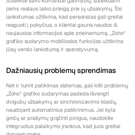
Suteikite savo komandai galimybių, suteikdami 
jiems realaus laiko prieigą prie jų užsakymų. Šis 
lankstumas užtikrina, kad personalas gali greitai 
reaguoti į pokyčius, o klientai gauna naudos iš 
naujausios informacijos apie prieinamumą. „Zoho“ 
grafiko sudarymo mobiliosios funkcijos užtikrina 
jūsų verslo lankstumą ir operatyvumą.
Dažniausių problemų sprendimas
Net ir turint patikimas sistemas, gali kilti problemų. 
„Zoho“ grafiko sudarymas padeda išvengti 
dvigubų užsakymų ar sinchronizavimo klaidų, 
naudojant automatinius patikrinimus. Jei kyla 
ginčų ar prašymų grąžinti pinigus, naudokite 
integruotus palaikymo įrankius, kad juos greitai 
išspręstumėte.