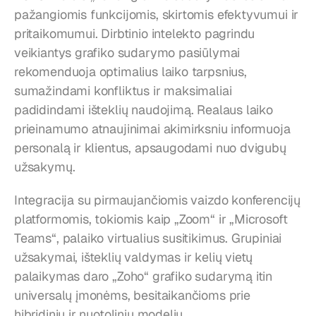
pažangiomis funkcijomis, skirtomis efektyvumui ir 
pritaikomumui. Dirbtinio intelekto pagrindu 
veikiantys grafiko sudarymo pasiūlymai 
rekomenduoja optimalius laiko tarpsnius, 
sumažindami konfliktus ir maksimaliai 
padidindami išteklių naudojimą. Realaus laiko 
prieinamumo atnaujinimai akimirksniu informuoja 
personalą ir klientus, apsaugodami nuo dvigubų 
užsakymų.
Integracija su pirmaujančiomis vaizdo konferencijų 
platformomis, tokiomis kaip „Zoom“ ir „Microsoft 
Teams“, palaiko virtualius susitikimus. Grupiniai 
užsakymai, išteklių valdymas ir kelių vietų 
palaikymas daro „Zoho“ grafiko sudarymą itin 
universalų įmonėms, besitaikančioms prie 
hibridinių ir nuotolinių modelių.