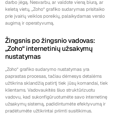
darbo jėgą. Nesvarbu, ar valdote vieną biurą, ar 
keletą vietų, „Zoho“ grafiko sudarymas prisitaiko 
prie įvairių veiklos poreikių, palaikydamas verslo 
augimą ir operatyvumą.
Žingsnis po žingsnio vadovas: 
„Zoho“ internetinių užsakymų 
nustatymas
„Zoho“ grafiko sudarymo nustatymas yra 
paprastas procesas, tačiau dėmesys detalėms 
užtikrina sklandžią patirtį tiek jūsų komandai, tiek 
klientams. Vadovaukitės šiuo struktūrizuotu 
vadovu, kad sukonfigūruotumėte savo internetinę 
užsakymų sistemą, padidintumėte efektyvumą ir 
pradėtumėte užtikrintai priimti susitikimus.