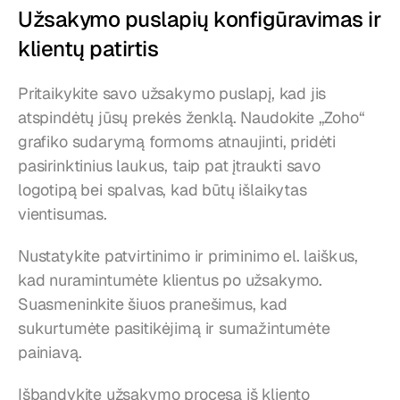
Užsakymo puslapių konfigūravimas ir 
klientų patirtis
Pritaikykite savo užsakymo puslapį, kad jis 
atspindėtų jūsų prekės ženklą. Naudokite „Zoho“ 
grafiko sudarymą formoms atnaujinti, pridėti 
pasirinktinius laukus, taip pat įtraukti savo 
logotipą bei spalvas, kad būtų išlaikytas 
vientisumas.
Nustatykite patvirtinimo ir priminimo el. laiškus, 
kad nuramintumėte klientus po užsakymo. 
Suasmeninkite šiuos pranešimus, kad 
sukurtumėte pasitikėjimą ir sumažintumėte 
painiavą.
Išbandykite užsakymo procesą iš kliento 