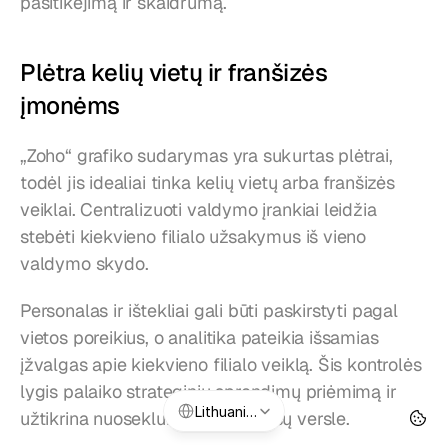
pasitikėjimą ir skaidrumą.
Plėtra kelių vietų ir franšizės 
įmonėms
„Zoho“ grafiko sudarymas yra sukurtas plėtrai, 
todėl jis idealiai tinka kelių vietų arba franšizės 
veiklai. Centralizuoti valdymo įrankiai leidžia 
stebėti kiekvieno filialo užsakymus iš vieno 
valdymo skydo.
Personalas ir ištekliai gali būti paskirstyti pagal 
vietos poreikius, o analitika pateikia išsamias 
įžvalgas apie kiekvieno filialo veiklą. Šis kontrolės 
lygis palaiko strateginių sprendimų priėmimą ir 
Select Language
Lithuanian
užtikrina nuoseklumą visame jūsų versle.