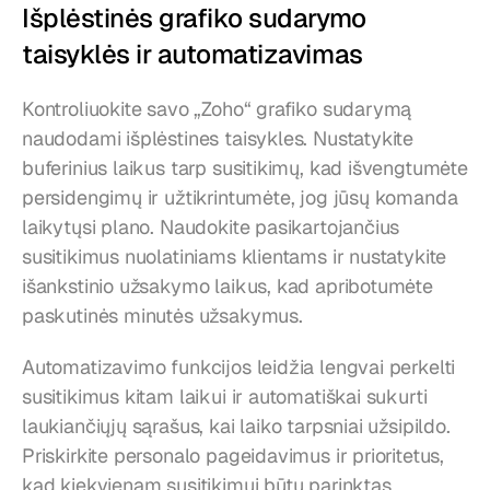
Išplėstinės grafiko sudarymo 
taisyklės ir automatizavimas
Kontroliuokite savo „Zoho“ grafiko sudarymą 
naudodami išplėstines taisykles. Nustatykite 
buferinius laikus tarp susitikimų, kad išvengtumėte 
persidengimų ir užtikrintumėte, jog jūsų komanda 
laikytųsi plano. Naudokite pasikartojančius 
susitikimus nuolatiniams klientams ir nustatykite 
išankstinio užsakymo laikus, kad apribotumėte 
paskutinės minutės užsakymus.
Automatizavimo funkcijos leidžia lengvai perkelti 
susitikimus kitam laikui ir automatiškai sukurti 
laukiančiųjų sąrašus, kai laiko tarpsniai užsipildo. 
Priskirkite personalo pageidavimus ir prioritetus, 
kad kiekvienam susitikimui būtų parinktas 