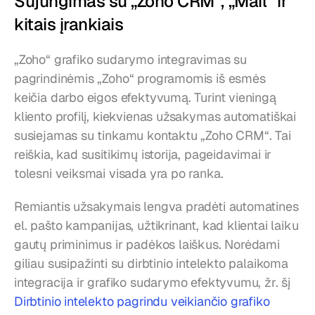
Sujungimas su „Zoho CRM“, „Mail“ ir 
kitais įrankiais
„Zoho“ grafiko sudarymo integravimas su 
pagrindinėmis „Zoho“ programomis iš esmės 
keičia darbo eigos efektyvumą. Turint vieningą 
kliento profilį, kiekvienas užsakymas automatiškai 
susiejamas su tinkamu kontaktu „Zoho CRM“. Tai 
reiškia, kad susitikimų istorija, pageidavimai ir 
tolesni veiksmai visada yra po ranka.
Remiantis užsakymais lengva pradėti automatines 
el. pašto kampanijas, užtikrinant, kad klientai laiku 
gautų priminimus ir padėkos laiškus. Norėdami 
giliau susipažinti su dirbtinio intelekto palaikoma 
integracija ir grafiko sudarymo efektyvumu, žr. šį 
Dirbtinio intelekto pagrindu veikiančio grafiko 