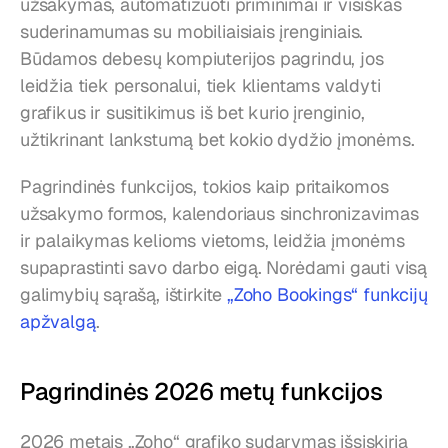
užsakymas, automatizuoti priminimai ir visiškas 
suderinamumas su mobiliaisiais įrenginiais. 
Būdamos debesų kompiuterijos pagrindu, jos 
leidžia tiek personalui, tiek klientams valdyti 
grafikus ir susitikimus iš bet kurio įrenginio, 
užtikrinant lankstumą bet kokio dydžio įmonėms.
Pagrindinės funkcijos, tokios kaip pritaikomos 
užsakymo formos, kalendoriaus sinchronizavimas 
ir palaikymas kelioms vietoms, leidžia įmonėms 
supaprastinti savo darbo eigą. Norėdami gauti visą 
galimybių sąrašą, ištirkite 
„Zoho Bookings“ funkcijų 
apžvalgą
.
Pagrindinės 2026 metų funkcijos
2026 metais „Zoho“ grafiko sudarymas išsiskiria 