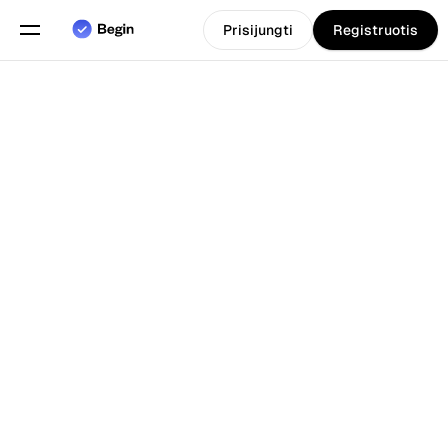
Prisijungti
Registruotis
Pasirinkite kalbą
Anglų
Funkcijos
Atgal į Tinklarastis
Grafiko sudarymas
Darbo laiko apskaita
Ataskaitos
Mobilioji programa
Sukurta