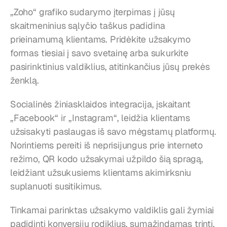
„Zoho“ grafiko sudarymo įterpimas į jūsų 
skaitmeninius sąlyčio taškus padidina 
prieinamumą klientams. Pridėkite užsakymo 
formas tiesiai į savo svetainę arba sukurkite 
pasirinktinius valdiklius, atitinkančius jūsų prekės 
ženklą.
Socialinės žiniasklaidos integracija, įskaitant 
„Facebook“ ir „Instagram“, leidžia klientams 
užsisakyti paslaugas iš savo mėgstamų platformų. 
Norintiems pereiti iš neprisijungus prie interneto 
režimo, QR kodo užsakymai užpildo šią spragą, 
leidžiant užsukusiems klientams akimirksniu 
suplanuoti susitikimus.
Tinkamai parinktas užsakymo valdiklis gali žymiai 
padidinti konversijų rodiklius, sumažindamas trintį.