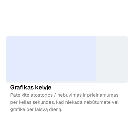
Viskas,
ko
jums
reikia
keliaujant
Grafikas kelyje
Pateikite atostogos / nebuvimas ir prieinamumas 
per kelias sekundes, kad niekada nebūtumėte vėl 
grafike per laisvą dieną.