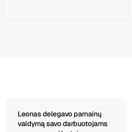
„Begin“
padeda
vadovams
klestėti
Leonas delegavo pamainų 
valdymą savo darbuotojams 