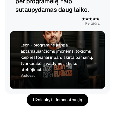
per programėlę, taip 
sutaupydamas daug laiko.
4
.
9
Peržiūra
Leon - programinė įranga 
aptarnaujančioms įmonėms, tokioms 
kaip restoranai ir pan., skirta pamainų, 
tvarkaraščių valdymui ir laiko 
stebėjimui.
Vadovas
Užsisakyti demonstraciją