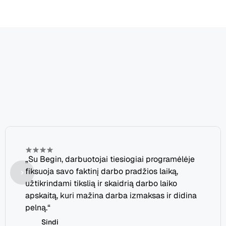
Prisijunkite
prie
mūsų
augančios
laimingų
klientų
šeimos
„Su Begin, darbuotojai tiesiogiai programėlėje 
fiksuoja savo faktinį darbo pradžios laiką, 
užtikrindami tikslią ir skaidrią darbo laiko 
apskaitą, kuri mažina darba izmaksas ir didina 
pelną.“
Sindi