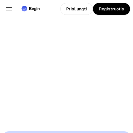
Prisijungti
Registruotis
Pasirinkite kalbą
Anglų
Funkcijos
Grafiko sudarymas
Darbo laiko apskaita
Ataskaitos
4.8
Mobilioji programa
Mėgstamas klientų
Sukurta