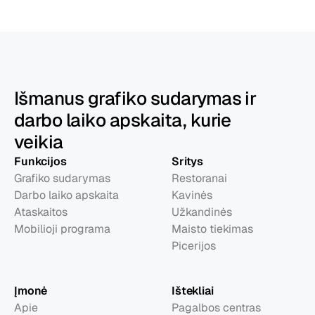
Išmanus grafiko sudarymas ir
darbo laiko apskaita, kurie
veikia
Funkcijos
Sritys
Grafiko sudarymas
Restoranai
Darbo laiko apskaita
Kavinės
Ataskaitos
Užkandinės
Mobilioji programa
Maisto tiekimas
Picerijos
Įmonė
Ištekliai
Apie
Pagalbos centras